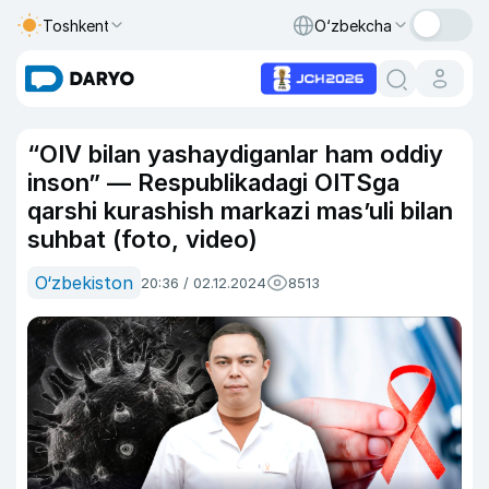
Toshkent
O‘zbekcha
“OIV bilan yashaydiganlar ham oddiy
inson” — Respublikadagi OITSga
qarshi kurashish markazi mas’uli bilan
suhbat (foto, video)
O‘zbekiston
20:36 / 02.12.2024
8513