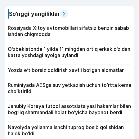
So‘nggi yangiliklar
Rossiyada Xitoy avtomobillari sifatsiz benzin sabab
ishdan chiqmoqda
O‘zbekistonda 1 yilda 11 mingdan ortiq erkak o‘zidan
katta yoshdagi ayolga uylandi
Yozda e’tiborsiz qoldirish xavfli bo‘lgan alomatlar
Ruminiyada AESga suv yetkazish uchun toʻrtta kema
choʻktirildi
Janubiy Koreya futbol assotsiatsiyasi hakamlar bilan
bog‘liq sharmandali holat bo‘yicha bayonot berdi
Navoiyda yollanma ishchi tuproq bosib qolishidan
halok bo‘ldi