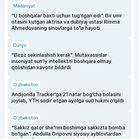
Madaniyat
“U boshqalar baxti uchun tug‘ilgan edi”. Bir umr
otasini kutgan aktrisa va dublyaj ustasi Rimma
Ahmedovaning sinovlarga to‘la hayoti
Dunyo
“Biroz sekinlashish kerak”. Mutaxassislar
insoniyat sun’iy intellektni boshqara olmay
qolishidan xavotir bildirdi
O‘zbekiston
Andijonda Tracker’ga 21 nafar bog‘cha bolasini
joylab, YTH sodir etgan ayolga sud hukmi o‘qildi
O‘zbekiston
“Sakkiz qator she’rim boshimga sakkizta bomba
bo‘lgan”. Abdulla Oripovni siyosiy ayblovlardan