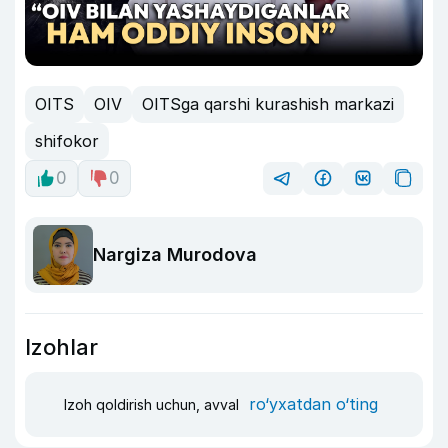
OITS
OIV
OITSga qarshi kurashish markazi
shifokor
0
0
Nargiza Murodova
Izohlar
ro‘yxatdan o‘ting
Izoh qoldirish uchun, avval