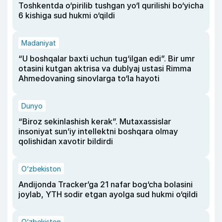
Toshkentda o‘pirilib tushgan yo‘l qurilishi bo‘yicha
6 kishiga sud hukmi o‘qildi
Madaniyat
“U boshqalar baxti uchun tug‘ilgan edi”. Bir umr
otasini kutgan aktrisa va dublyaj ustasi Rimma
Ahmedovaning sinovlarga to‘la hayoti
Dunyo
“Biroz sekinlashish kerak”. Mutaxassislar
insoniyat sun’iy intellektni boshqara olmay
qolishidan xavotir bildirdi
O‘zbekiston
Andijonda Tracker’ga 21 nafar bog‘cha bolasini
joylab, YTH sodir etgan ayolga sud hukmi o‘qildi
O‘zbekiston