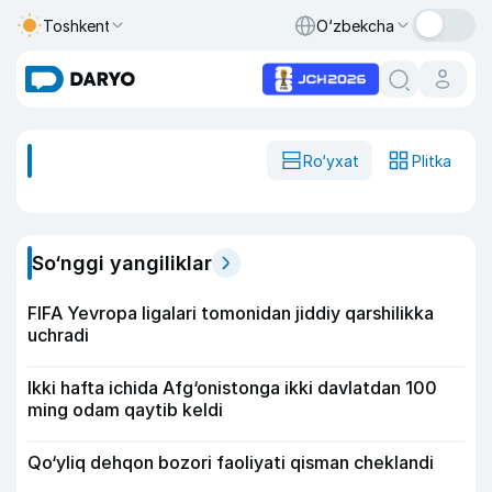
Toshkent
O‘zbekcha
Ro‘yxat
Plitka
So‘nggi yangiliklar
FIFA Yevropa ligalari tomonidan jiddiy qarshilikka
uchradi
Ikki hafta ichida Afg‘onistonga ikki davlatdan 100
ming odam qaytib keldi
Qo‘yliq dehqon bozori faoliyati qisman cheklandi