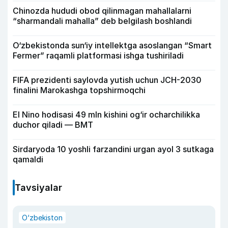
Chinozda hududi obod qilinmagan mahallalarni
“sharmandali mahalla” deb belgilash boshlandi
O‘zbekistonda sun‘iy intellektga asoslangan “Smart
Fermer” raqamli platformasi ishga tushiriladi
FIFA prezidenti saylovda yutish uchun JCH-2030
finalini Marokashga topshirmoqchi
El Nino hodisasi 49 mln kishini og‘ir ocharchilikka
duchor qiladi — BMT
Sirdaryoda 10 yoshli farzandini urgan ayol 3 sutkaga
qamaldi
Tavsiyalar
O‘zbekiston