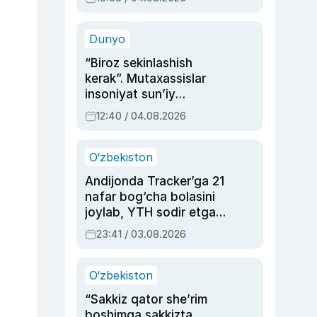
Ahmedovaning
sinovlarga to‘la hayoti
Dunyo
“Biroz sekinlashish
kerak”. Mutaxassislar
insoniyat sun’iy
intellektni boshqara
12:40 / 04.08.2026
olmay qolishidan xavotir
bildirdi
O‘zbekiston
Andijonda Tracker’ga 21
nafar bog‘cha bolasini
joylab, YTH sodir etgan
ayolga sud hukmi o‘qildi
23:41 / 03.08.2026
O‘zbekiston
“Sakkiz qator she’rim
boshimga sakkizta