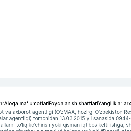
hr
Aloqa ma'lumotlari
Foydalanish shartlari
Yangiliklar arx
t va axborot agentligi (O‘zMAA, hozirgi O‘zbekiston Res
ar agentligi) tomonidan 13.03.2015 yil sanasida 0944
allarni to‘liq ko‘chirish yoki qisman iqtibos keltirishga, 