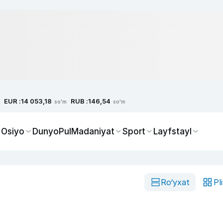
EUR :
RUB :
14 053,18
146,54
so'm
so'm
 Osiyo
Dunyo
Pul
Madaniyat
Sport
Layfstayl
Ro‘yxat
Pl