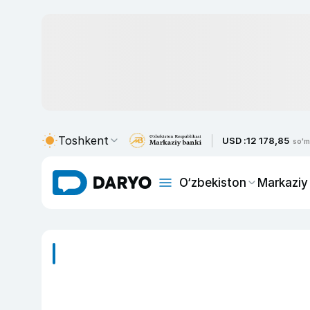
Toshkent
USD :
12 178,85
so'm
O‘zbekiston
Markaziy