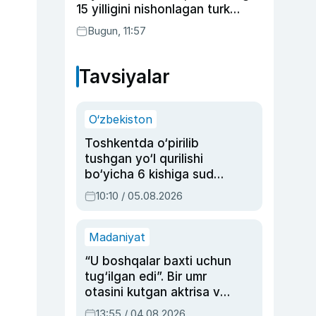
15 yilligini nishonlagan turk
aktyorlari va Kamelot qasriga
Bugun, 11:57
sayohat qilgan Zebo Rahimova
Tavsiyalar
O‘zbekiston
Toshkentda o‘pirilib
tushgan yo‘l qurilishi
bo‘yicha 6 kishiga sud
hukmi o‘qildi
10:10 / 05.08.2026
Madaniyat
“U boshqalar baxti uchun
tug‘ilgan edi”. Bir umr
otasini kutgan aktrisa va
dublyaj ustasi Rimma
13:55 / 04.08.2026