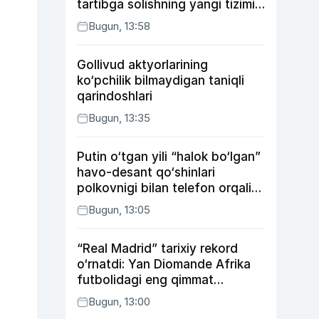
tartibga solishning yangi tizimi
joriy etildi
Bugun, 13:58
Gollivud aktyorlarining
ko‘pchilik bilmaydigan taniqli
qarindoshlari
Bugun, 13:35
Putin o‘tgan yili “halok bo‘lgan”
havo-desant qo‘shinlari
polkovnigi bilan telefon orqali
suhbatlashdi
Bugun, 13:05
“Real Madrid” tarixiy rekord
o‘rnatdi: Yan Diomande Afrika
futbolidagi eng qimmat
transferga aylandi
Bugun, 13:00