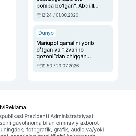
bomba bo‘lgan”. Abdulla
Oripovni siyosiy
12:24 / 01.08.2026
ayblovlardan asrab
qolgan voqea
Dunyo
Mariupol qamalini yorib
oʻtgan va “Izvarino
qozoni”dan chiqqan
qahramon — Ukraina
19:50 / 29.07.2026
armiyasi bosh
qoʻmondoni Drapatiy
haqida
ivi
Reklama
publikasi Prezidenti Administratsiyasi
-sonli guvohnoma bilan ommaviy axborot
shuningdek, fotografik, grafik, audio va/yoki