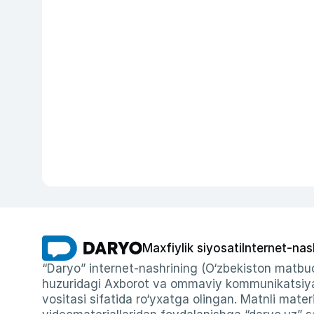
Maxfiylik siyosati
Internet-nas
“Daryo” internet-nashrining (O‘zbekiston matbuo
huzuridagi Axborot va ommaviy kommunikatsiyal
vositasi sifatida ro‘yxatga olingan. Matnli materi