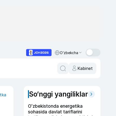
O‘zbekcha
Kabinet
So‘nggi yangiliklar
itka
Oʻzbekistonda energetika
sohasida davlat tariflarini