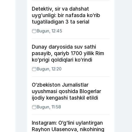
Detektiv, sir va dahshat
uyg‘unligi: bir nafasda ko‘rib
tugatiladigan 3 ta serial
Bugun, 12:45
Dunay daryosida suv sathi
pasayib, qariyb 1700 yillik Rim
ko‘prigi qoldiqlari ko‘rindi
Bugun, 12:20
O‘zbekiston Jurnalistlar
uyushmasi qoshida Blogerlar
ijodiy kengashi tashkil etildi
Bugun, 11:58
Instagram: O‘g‘lini uylantirgan
Rayhon Ulasenova, nikohining