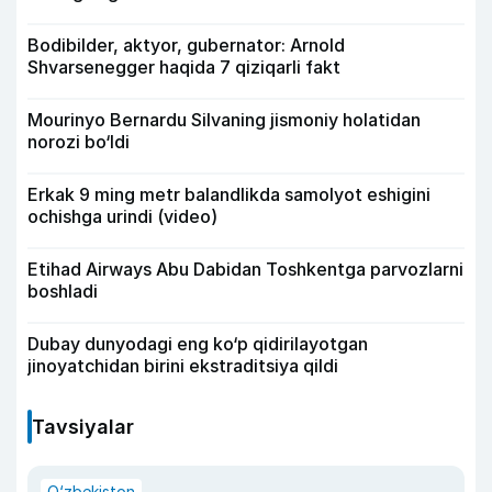
Bodibilder, aktyor, gubernator: Arnold
Shvarsenegger haqida 7 qiziqarli fakt
Mourinyo Bernardu Silvaning jismoniy holatidan
norozi bo‘ldi
Erkak 9 ming metr balandlikda samolyot eshigini
ochishga urindi (video)
Etihad Airways Abu Dabidan Toshkentga parvozlarni
boshladi
Dubay dunyodagi eng ko‘p qidirilayotgan
jinoyatchidan birini ekstraditsiya qildi
Tavsiyalar
O‘zbekiston