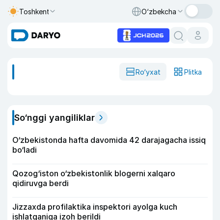
Toshkent
O‘zbekcha
Ro‘yxat
Plitka
So‘nggi yangiliklar
O‘zbekistonda hafta davomida 42 darajagacha issiq
bo‘ladi
Qozog‘iston o‘zbekistonlik blogerni xalqaro
qidiruvga berdi
Jizzaxda profilaktika inspektori ayolga kuch
ishlatganiga izoh berildi