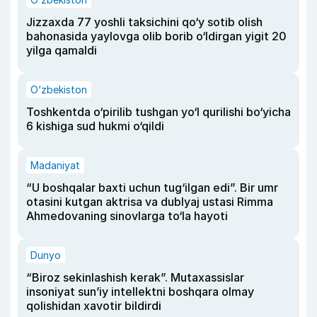
Jizzaxda 77 yoshli taksichini qo‘y sotib olish
bahonasida yaylovga olib borib o‘ldirgan yigit 20
yilga qamaldi
O‘zbekiston
Toshkentda o‘pirilib tushgan yo‘l qurilishi bo‘yicha
6 kishiga sud hukmi o‘qildi
Madaniyat
“U boshqalar baxti uchun tug‘ilgan edi”. Bir umr
otasini kutgan aktrisa va dublyaj ustasi Rimma
Ahmedovaning sinovlarga to‘la hayoti
Dunyo
“Biroz sekinlashish kerak”. Mutaxassislar
insoniyat sun’iy intellektni boshqara olmay
qolishidan xavotir bildirdi