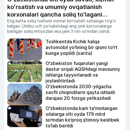
koʻrsatish va umumiy ovqatlanish
korxonalari qancha soliq toʻlagani
Eng katta soliq tushumi xizmat ko‘rsatish sohasiga to‘g‘ri
ochiqlandi
kelgan. Ushbu uch yo‘nalishdagi eng yirik korxonalarga
berilgan soliq imtiyozlari esa jami 3 trln so‘mdan oshdi.
Toshkentda Kichik halqa
avtomobil yo‘lining bir qismi to‘rt
kunga yopildi (xarita)
O‘zbekiston fuqarolari yangi
dastur orqali AQSHdagi mavsumiy
ishlarga tayyorlanadi va
joylashtiriladi
O‘zbekistonda 2030-yilgacha
xavfli chiqindilarni qayta ishlash
darajasi 20 foizga yetkaziladi
O‘zbekistonda kam ta’minlangan
oilalarga olti oyda 179 mlrd
so‘mdan ko‘proq ijtimoiy keshbek
to‘lab berildi