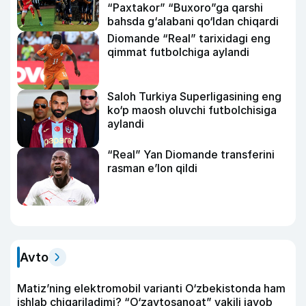
“Paxtakor” “Buxoro”ga qarshi
bahsda g‘alabani qo‘ldan chiqardi
Diomande “Real” tarixidagi eng
qimmat futbolchiga aylandi
Saloh Turkiya Superligasining eng
ko‘p maosh oluvchi futbolchisiga
aylandi
“Real” Yan Diomande transferini
rasman e’lon qildi
Avto
Matiz’ning elektromobil varianti O‘zbekistonda ham
ishlab chiqariladimi? “O‘zavtosanoat” vakili javob