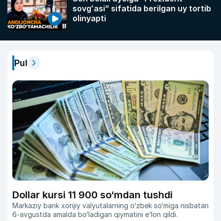
sovgʻasi” sifatida berilgan uy tortib
olinyapti
Pul
Dollar kursi 11 900 so‘mdan tushdi
Markaziy bank xorijiy valyutalarning o‘zbek so‘miga nisbatan
6-avgustda amalda bo‘ladigan qiymatini eʼlon qildi.