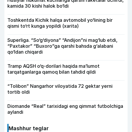
Husiylar hukumat kuchlariga qarshi raketalar uchirdi,
kamida 30 kishi halok bo‘ldi
Toshkentda Kichik halqa avtomobil yo‘lining bir
qismi to‘rt kunga yopildi (xarita)
Superliga. “So‘g‘diyona” “Andijon”ni mag‘lub etdi,
“Paxtakor” “Buxoro”ga qarshi bahsda g‘alabani
qo‘ldan chiqardi
Tramp AQSH o‘q-dorilari haqida ma’lumot
tarqatganlarga qamoq bilan tahdid qildi
“Tolibon” Nangarhor viloyatida 72 gektar yerni
tortib oldi
Diomande “Real” tarixidagi eng qimmat futbolchiga
aylandi
Mashhur teglar