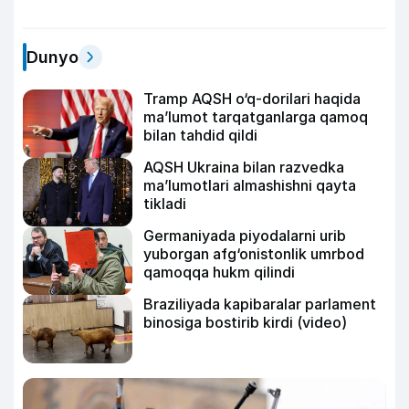
Dunyo
Tramp AQSH o‘q-dorilari haqida
ma’lumot tarqatganlarga qamoq
bilan tahdid qildi
AQSH Ukraina bilan razvedka
ma’lumotlari almashishni qayta
tikladi
Germaniyada piyodalarni urib
yuborgan afg‘onistonlik umrbod
qamoqqa hukm qilindi
Braziliyada kapibaralar parlament
binosiga bostirib kirdi (video)