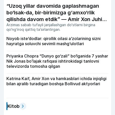
“Uzoq yillar davomida gaplashmagan
bo‘lsak-da, bir-birimizga g‘amxo‘rlik
qilishda davom etdik” — Amir Xon Juhi
Arzimas sabab tufayli janjallashgan do‘stlarni birgina
Chavla bilan do‘stligi haqida
qo‘ng‘iroq qattiq ta’sirlantirgan.
Noyob iste’dodlar: qirollik oilasi a’zolarining sizni
hayratga soluvchi sevimli mashg‘ulotlari
Priyanka Chopra “Dunyo go‘zali” bo‘lganida 7 yashar
Nik Jonas boʻlajak rafiqasi ishtirokidagi tanlovni
televizorda tomosha qilgan
Katrina Kaif, Amir Xon va hamkasblari ichida injiqligi
bilan ajralib turadigan boshqa Bollivud aktyorlari
Kitob