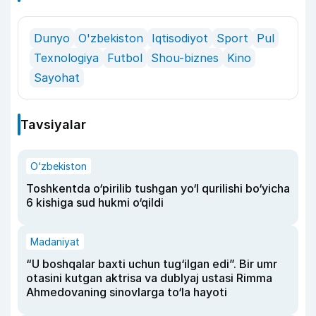
Dunyo
O'zbekiston
Iqtisodiyot
Sport
Pul
Texnologiya
Futbol
Shou-biznes
Kino
Sayohat
Tavsiyalar
O‘zbekiston
Toshkentda o‘pirilib tushgan yo‘l qurilishi bo‘yicha
6 kishiga sud hukmi o‘qildi
Madaniyat
“U boshqalar baxti uchun tug‘ilgan edi”. Bir umr
otasini kutgan aktrisa va dublyaj ustasi Rimma
Ahmedovaning sinovlarga to‘la hayoti