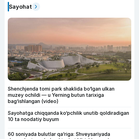
Sayohat
Shenchjenda tomi park shaklida bo‘lgan ulkan
muzey ochildi — u Yerning butun tarixiga
bag‘ishlangan (video)
Sayohatga chiqqanda ko‘pchilik unutib qoldiradigan
10 ta noodatiy buyum
60 soniyada bulutlar qa’riga: Shveysariyada