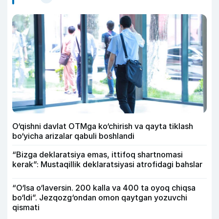
O‘qishni davlat OTMga ko‘chirish va qayta tiklash
bo‘yicha arizalar qabuli boshlandi
“Bizga deklaratsiya emas, ittifoq shartnomasi
kerak”: Mustaqillik deklaratsiyasi atrofidagi bahslar
“O‘lsa o‘laversin. 200 kalla va 400 ta oyoq chiqsa
bo‘ldi”. Jezqozg‘ondan omon qaytgan yozuvchi
qismati