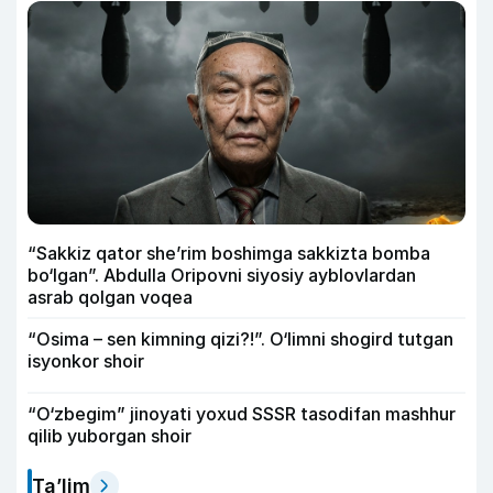
“Sakkiz qator she’rim boshimga sakkizta bomba
bo‘lgan”. Abdulla Oripovni siyosiy ayblovlardan
asrab qolgan voqea
“Osima – sen kimning qizi?!”. O‘limni shogird tutgan
isyonkor shoir
“O‘zbegim” jinoyati yoxud SSSR tasodifan mashhur
qilib yuborgan shoir
Ta’lim