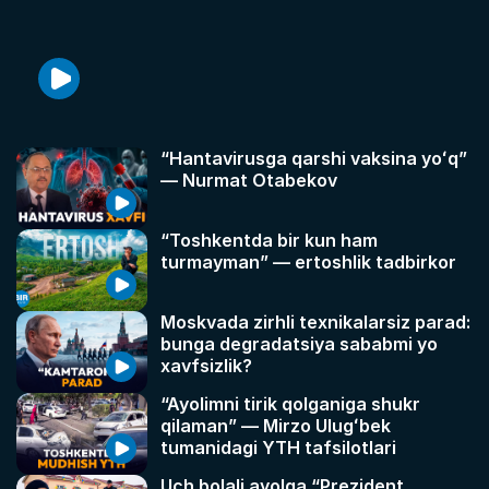
“Hantavirusga qarshi vaksina yoʻq”
— Nurmat Otabekov
“Toshkentda bir kun ham
turmayman” — ertoshlik tadbirkor
Moskvada zirhli texnikalarsiz parad:
bunga degradatsiya sababmi yo
xavfsizlik?
“Ayolimni tirik qolganiga shukr
qilaman” — Mirzo Ulugʻbek
tumanidagi YTH tafsilotlari
Uch bolali ayolga “Prezident