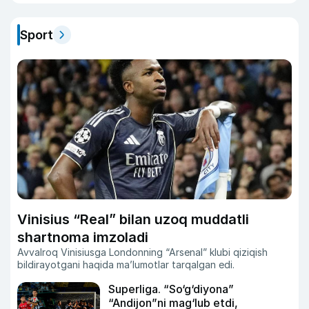
Sport
Vinisius “Real” bilan uzoq muddatli
shartnoma imzoladi
Avvalroq Vinisiusga Londonning “Arsenal” klubi qiziqish
bildirayotgani haqida ma’lumotlar tarqalgan edi.
Superliga. “So‘g‘diyona”
“Andijon”ni mag‘lub etdi,