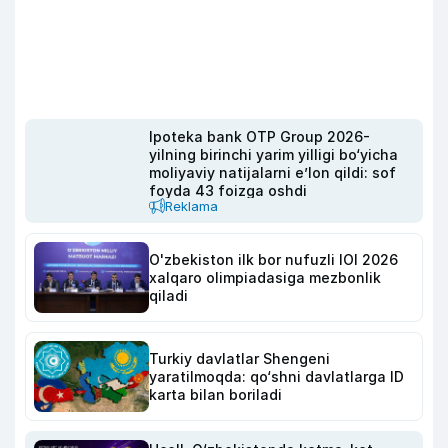
Ipoteka bank OTP Group 2026-
yilning birinchi yarim yilligi bo‘yicha
moliyaviy natijalarni e’lon qildi: sof
foyda 43 foizga oshdi
Reklama
O'zbekiston ilk bor nufuzli IOI 2026
xalqaro olimpiadasiga mezbonlik
qiladi
Turkiy davlatlar Shengeni
yaratilmoqda: qo‘shni davlatlarga ID
karta bilan boriladi