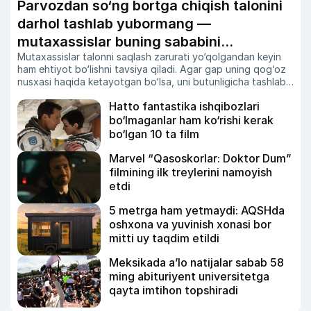
Parvozdan so‘ng bortga chiqish talonini
darhol tashlab yubormang —
mutaxassislar buning sababini
Mutaxassislar talonni saqlash zarurati yo‘qolgandan keyin
tushuntirdi
ham ehtiyot bo‘lishni tavsiya qiladi. Agar gap uning qog‘oz
nusxasi haqida ketayotgan bo‘lsa, uni butunligicha tashlab
yubormagan ma’qul.
Hatto fantastika ishqibozlari
bo‘lmaganlar ham ko‘rishi kerak
bo‘lgan 10 ta film
Marvel “Qasoskorlar: Doktor Dum”
filmining ilk treylerini namoyish
etdi
5 metrga ham yetmaydi: AQSHda
oshxona va yuvinish xonasi bor
mitti uy taqdim etildi
Meksikada a’lo natijalar sabab 58
ming abituriyent universitetga
qayta imtihon topshiradi