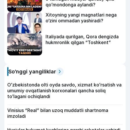
qoʻmondonga aylandi?
Xitoyning yangi magnatlari nega
o‘zini ommadan yashiradi?
Italiyada qurilgan, Qora dengizda
hukmronlik qilgan “Toshkent”
So‘nggi yangiliklar
Oʻzbekistonda olti oyda savdo, xizmat koʻrsatish va
umumiy ovqatlanish korxonalari qancha soliq
toʻlagani ochiqlandi
Vinisius “Real” bilan uzoq muddatli shartnoma
imzoladi