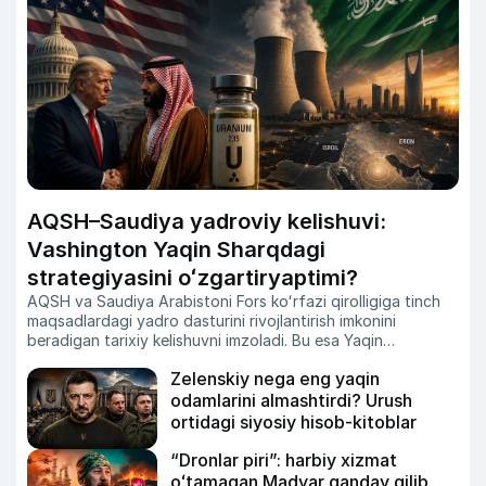
AQSH–Saudiya yadroviy kelishuvi:
Vashington Yaqin Sharqdagi
strategiyasini oʻzgartiryaptimi?
AQSH va Saudiya Arabistoni Fors koʻrfazi qirolligiga tinch
maqsadlardagi yadro dasturini rivojlantirish imkonini
beradigan tarixiy kelishuvni imzoladi.
Bu esa Yaqin
Sharqdagi kuchlar muvozanati va yadroviy xavfsizlik
Zelenskiy nega eng yaqin
masalasida yangi savollarni kun tartibiga olib chiqmoqda.
Zero, Isroil Eronning uranni boyitish dasturini oʻz milliy
odamlarini almashtirdi? Urush
xavfsizligiga tahdid sifatida baholab keladi.
Xoʻsh, nega
ortidagi siyosiy hisob-kitoblar
Vashington endi Ar-Riyodga aynan shunday imkoniyatni
taqdim etmoqda?
“Dronlar piri”: harbiy xizmat
oʻtamagan Madyar qanday qilib