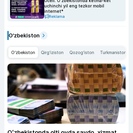
Ucell. O‘zbekistonda ketma-ket
uchinchi yil eng tezkor mobil
internet*
Reklama
O‘zbekiston
O‘zbekiston
Qirg‘iziston
Qozog‘iston
Turkmaniston
Oʻzbekistonda olti oyda savdo, xizmat