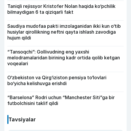
Taniqli rejissyor Kristofer Nolan haqida ko‘pchilik
bilmaydigan 6 ta qiziqarli fakt
Saudiya mudofaa pakti imzolaganidan ikki kun o‘tib
husiylar qirollikning neftni qayta ishlash zavodiga
hujum qildi
“Tansoqchi”: Gollivudning eng yaxshi
melodramalaridan birining kadr ortida qolib ketgan
voqealari
O‘zbekiston va Qirg‘iziston pensiya to‘lovlari
bo‘yicha kelishuvga erishdi
“Barselona” Rodri uchun “Manchester Siti”ga bir
futbolchisini taklif qildi
Tavsiyalar