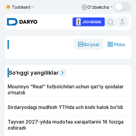
Toshkent
O‘zbekcha
Ro‘yxat
Plitka
So‘nggi yangiliklar
Mourinyo “Real” futbolchilari uchun qat’iy qoidalar
o‘rnatdi
Sirdaryodagi mudhish YTHda uch kishi halok boʻldi
Tayvan 2027-yilda mudofaa xarajatlarini 16 foizga
oshiradi