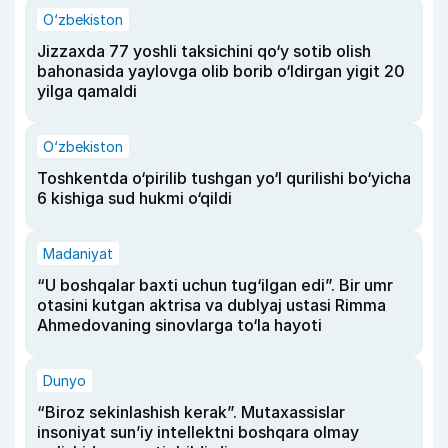
O‘zbekiston
Jizzaxda 77 yoshli taksichini qo‘y sotib olish
bahonasida yaylovga olib borib o‘ldirgan yigit 20
yilga qamaldi
O‘zbekiston
Toshkentda o‘pirilib tushgan yo‘l qurilishi bo‘yicha
6 kishiga sud hukmi o‘qildi
Madaniyat
“U boshqalar baxti uchun tug‘ilgan edi”. Bir umr
otasini kutgan aktrisa va dublyaj ustasi Rimma
Ahmedovaning sinovlarga to‘la hayoti
Dunyo
“Biroz sekinlashish kerak”. Mutaxassislar
insoniyat sun’iy intellektni boshqara olmay