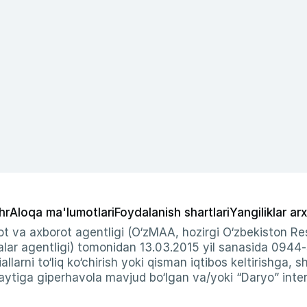
hr
Aloqa ma'lumotlari
Foydalanish shartlari
Yangiliklar arx
t va axborot agentligi (O‘zMAA, hozirgi O‘zbekiston Res
ar agentligi) tomonidan 13.03.2015 yil sanasida 0944
allarni to‘liq ko‘chirish yoki qisman iqtibos keltirishga, 
ytiga giperhavola mavjud bo‘lgan va/yoki “Daryo” intern