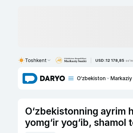
Toshkent
USD :
12 178,85
so'm
O‘zbekiston
Markaziy
O‘zbekistonning ayrim 
yomg‘ir yog‘ib, shamol 