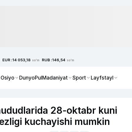
EUR :
RUB :
14 053,18
146,54
so'm
so'm
 Osiyo
Dunyo
Pul
Madaniyat
Sport
Layfstayl
hududlarida 28-oktabr kuni
tezligi kuchayishi mumkin