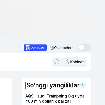
O‘zbekcha
Kabinet
So‘nggi yangiliklar
AQSH sudi Trampning Oq uyda
400 mln dollarlik bal zali