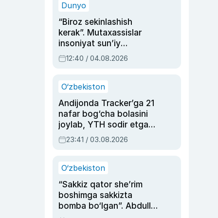
Dunyo
“Biroz sekinlashish
kerak”. Mutaxassislar
insoniyat sun’iy
intellektni boshqara
12:40 / 04.08.2026
olmay qolishidan xavotir
bildirdi
O‘zbekiston
Andijonda Tracker’ga 21
nafar bog‘cha bolasini
joylab, YTH sodir etgan
ayolga sud hukmi o‘qildi
23:41 / 03.08.2026
O‘zbekiston
“Sakkiz qator she’rim
boshimga sakkizta
bomba bo‘lgan”. Abdulla
Oripovni siyosiy