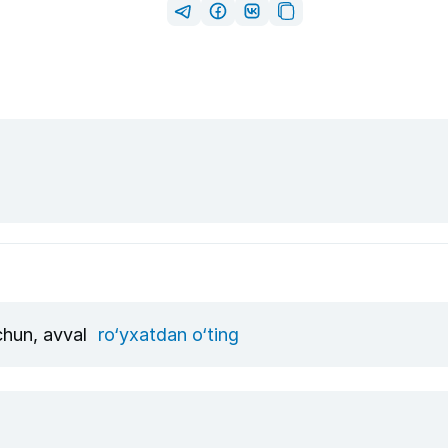
uchun, avval
ro‘yxatdan o‘ting