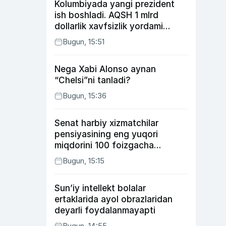
Kolumbiyada yangi prezident
ish boshladi. AQSH 1 mlrd
dollarlik xavfsizlik yordami
bermoqchi
Bugun, 15:51
Nega Xabi Alonso aynan
“Chelsi”ni tanladi?
Bugun, 15:36
Senat harbiy xizmatchilar
pensiyasining eng yuqori
miqdorini 100 foizgacha
oshirishni nazarda tutuvchi
Bugun, 15:15
qonunni ma’qulladi
Sun’iy intellekt bolalar
ertaklarida ayol obrazlaridan
deyarli foydalanmayapti
Bugun, 14:55