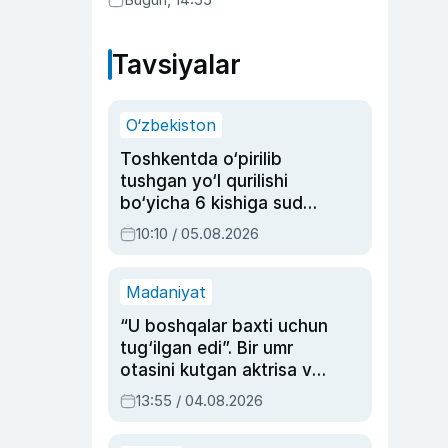
Tavsiyalar
O‘zbekiston
Toshkentda o‘pirilib
tushgan yo‘l qurilishi
bo‘yicha 6 kishiga sud
hukmi o‘qildi
10:10 / 05.08.2026
Madaniyat
“U boshqalar baxti uchun
tug‘ilgan edi”. Bir umr
otasini kutgan aktrisa va
dublyaj ustasi Rimma
13:55 / 04.08.2026
Ahmedovaning
sinovlarga to‘la hayoti