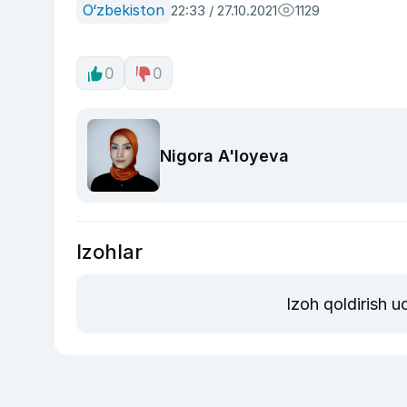
O‘zbekiston
22:33 / 27.10.2021
1129
0
0
Nigora A'loyeva
Izohlar
Izoh qoldirish 