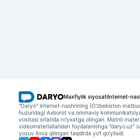
Maxfiylik siyosati
Internet-nas
“Daryo” internet-nashrining (O‘zbekiston matbuo
huzuridagi Axborot va ommaviy kommunikatsiyal
vositasi sifatida ro‘yxatga olingan. Matnli materi
videomateriallaridan foydalanishga “daryo.uz” sa
yozuv ilova qilingan taqdirda yo‘l qo‘yiladi.