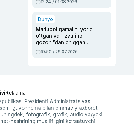
12:24 / 01.08.2026
ayblovlardan asrab
qolgan voqea
Dunyo
Mariupol qamalini yorib
oʻtgan va “Izvarino
qozoni”dan chiqqan
qahramon — Ukraina
19:50 / 29.07.2026
armiyasi bosh
qoʻmondoni Drapatiy
haqida
ivi
Reklama
publikasi Prezidenti Administratsiyasi
-sonli guvohnoma bilan ommaviy axborot
shuningdek, fotografik, grafik, audio va/yoki
et-nashrining muallifligini ko‘rsatuvchi