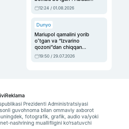
Oripovni siyosiy
12:24 / 01.08.2026
ayblovlardan asrab
qolgan voqea
Dunyo
Mariupol qamalini yorib
oʻtgan va “Izvarino
qozoni”dan chiqqan
qahramon — Ukraina
19:50 / 29.07.2026
armiyasi bosh
qoʻmondoni Drapatiy
haqida
ivi
Reklama
publikasi Prezidenti Administratsiyasi
-sonli guvohnoma bilan ommaviy axborot
shuningdek, fotografik, grafik, audio va/yoki
et-nashrining muallifligini ko‘rsatuvchi