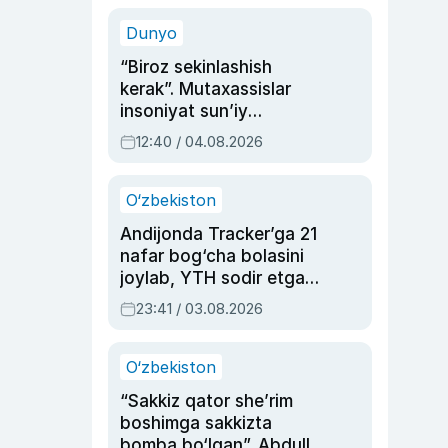
sinovlarga to‘la hayoti
Dunyo
“Biroz sekinlashish
kerak”. Mutaxassislar
insoniyat sun’iy
intellektni boshqara
12:40 / 04.08.2026
olmay qolishidan xavotir
bildirdi
O‘zbekiston
Andijonda Tracker’ga 21
nafar bog‘cha bolasini
joylab, YTH sodir etgan
ayolga sud hukmi o‘qildi
23:41 / 03.08.2026
O‘zbekiston
“Sakkiz qator she’rim
boshimga sakkizta
bomba bo‘lgan”. Abdulla