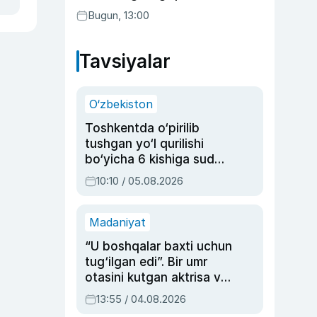
transferga aylandi
Bugun, 13:00
Tavsiyalar
O‘zbekiston
Toshkentda o‘pirilib
tushgan yo‘l qurilishi
bo‘yicha 6 kishiga sud
hukmi o‘qildi
10:10 / 05.08.2026
Madaniyat
“U boshqalar baxti uchun
tug‘ilgan edi”. Bir umr
otasini kutgan aktrisa va
dublyaj ustasi Rimma
13:55 / 04.08.2026
Ahmedovaning