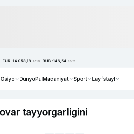
EUR :
RUB :
14 053,18
146,54
so'm
so'm
 Osiyo
Dunyo
Pul
Madaniyat
Sport
Layfstayl
ovar tayyorgarligini