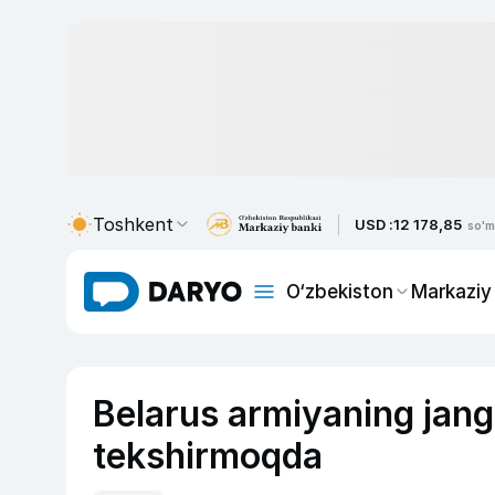
Toshkent
USD :
12 178,85
so'm
O‘zbekiston
Markaziy
Belarus armiyaning jang
tekshirmoqda