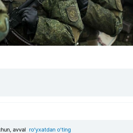
uchun, avval
ro‘yxatdan o‘ting