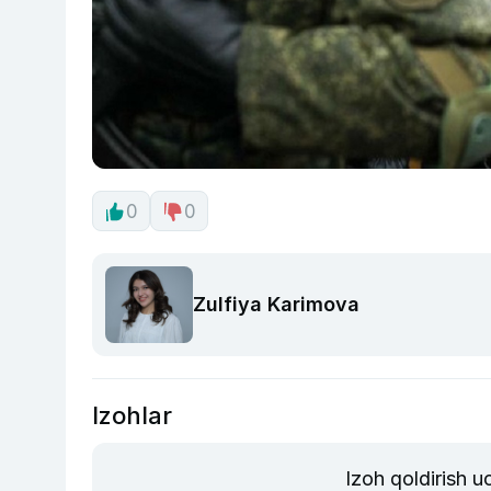
0
0
Zulfiya Karimova
Izohlar
Izoh qoldirish 