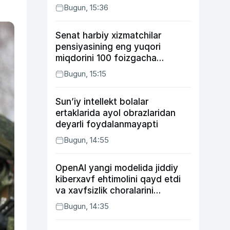
Bugun, 15:36
Senat harbiy xizmatchilar
pensiyasining eng yuqori
miqdorini 100 foizgacha
oshirishni nazarda tutuvchi
Bugun, 15:15
qonunni ma’qulladi
Sun’iy intellekt bolalar
ertaklarida ayol obrazlaridan
deyarli foydalanmayapti
Bugun, 14:55
OpenAI yangi modelida jiddiy
kiberxavf ehtimolini qayd etdi
va xavfsizlik choralarini
kuchaytirdi
Bugun, 14:35