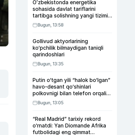
Oʻzbekistonda energetika
sohasida davlat tariflarini
tartibga solishning yangi tizimi
joriy etildi
Bugun, 13:58
Gollivud aktyorlarining
ko‘pchilik bilmaydigan taniqli
qarindoshlari
Bugun, 13:35
Putin o‘tgan yili “halok bo‘lgan”
havo-desant qo‘shinlari
polkovnigi bilan telefon orqali
suhbatlashdi
Bugun, 13:05
“Real Madrid” tarixiy rekord
o‘rnatdi: Yan Diomande Afrika
futbolidagi eng qimmat