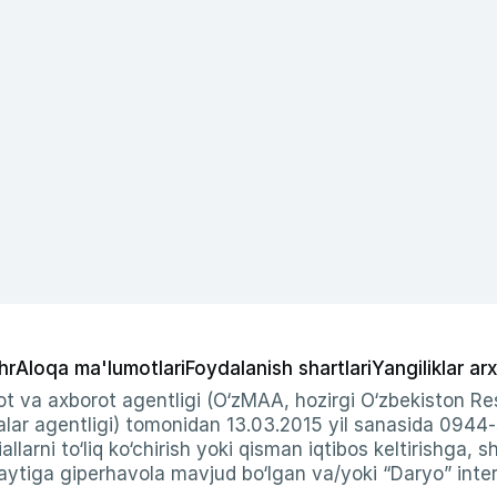
hr
Aloqa ma'lumotlari
Foydalanish shartlari
Yangiliklar arx
t va axborot agentligi (O‘zMAA, hozirgi O‘zbekiston Res
ar agentligi) tomonidan 13.03.2015 yil sanasida 0944
allarni to‘liq ko‘chirish yoki qisman iqtibos keltirishga, 
ytiga giperhavola mavjud bo‘lgan va/yoki “Daryo” intern