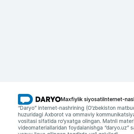
Maxfiylik siyosati
Internet-nas
“Daryo” internet-nashrining (O‘zbekiston matbuo
huzuridagi Axborot va ommaviy kommunikatsiyal
vositasi sifatida ro‘yxatga olingan. Matnli materi
videomateriallaridan foydalanishga “daryo.uz” sa