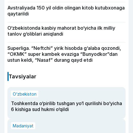
Avstraliyada 150 yil oldin olingan kitob kutubxonaga
qaytarildi
O‘zbekistonda kasbiy mahorat bo‘yicha ilk milliy
tanlov g‘oliblari aniqlandi
Superliga. “Neftchi” yirik hisobda g‘alaba qozondi,
“OKMK” super kambek evaziga “Bunyodkor”dan
ustun keldi, “Nasaf” durang qayd etdi
Tavsiyalar
O‘zbekiston
Toshkentda o‘pirilib tushgan yo‘l qurilishi bo‘yicha
6 kishiga sud hukmi o‘qildi
Madaniyat