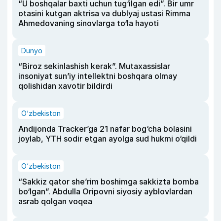
“U boshqalar baxti uchun tug‘ilgan edi”. Bir umr
otasini kutgan aktrisa va dublyaj ustasi Rimma
Ahmedovaning sinovlarga to‘la hayoti
Dunyo
“Biroz sekinlashish kerak”. Mutaxassislar
insoniyat sun’iy intellektni boshqara olmay
qolishidan xavotir bildirdi
O‘zbekiston
Andijonda Tracker’ga 21 nafar bog‘cha bolasini
joylab, YTH sodir etgan ayolga sud hukmi o‘qildi
O‘zbekiston
“Sakkiz qator she’rim boshimga sakkizta bomba
bo‘lgan”. Abdulla Oripovni siyosiy ayblovlardan
asrab qolgan voqea