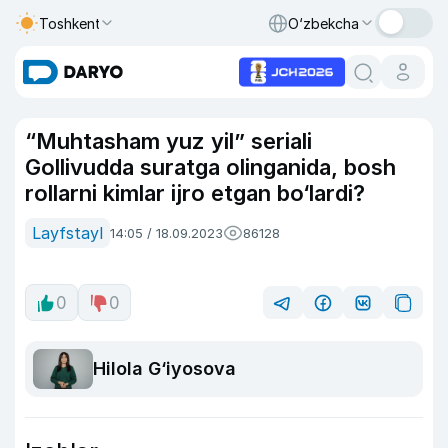
Toshkent
O‘zbekcha
“Muhtasham yuz yil” seriali
Gollivudda suratga olinganida, bosh
rollarni kimlar ijro etgan bo‘lardi?
Layfstayl
14:05 / 18.09.2023
86128
0
0
Hilola G‘iyosova