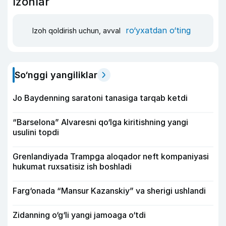
Izohlar
ro‘yxatdan o‘ting
Izoh qoldirish uchun, avval
So‘nggi yangiliklar
Jo Baydenning saratoni tanasiga tarqab ketdi
“Barselona” Alvaresni qo‘lga kiritishning yangi
usulini topdi
Grenlandiyada Trampga aloqador neft kompaniyasi
hukumat ruxsatisiz ish boshladi
Farg‘onada “Mansur Kazanskiy” va sherigi ushlandi
Zidanning o‘g‘li yangi jamoaga o‘tdi