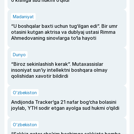
6 kishiga sud hukmi o‘qildi
Madaniyat
“U boshqalar baxti uchun tug‘ilgan edi”. Bir umr
otasini kutgan aktrisa va dublyaj ustasi Rimma
Ahmedovaning sinovlarga to‘la hayoti
Dunyo
“Biroz sekinlashish kerak”. Mutaxassislar
insoniyat sun’iy intellektni boshqara olmay
qolishidan xavotir bildirdi
O‘zbekiston
Andijonda Tracker’ga 21 nafar bog‘cha bolasini
joylab, YTH sodir etgan ayolga sud hukmi o‘qildi
O‘zbekiston