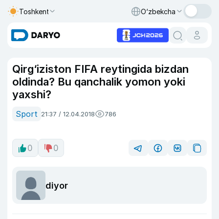
Toshkent
O‘zbekcha
Qirg‘iziston FIFA reytingida bizdan
oldinda? Bu qanchalik yomon yoki
yaxshi?
Sport
21:37 / 12.04.2018
786
0
0
diyor