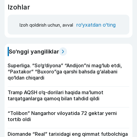
Izohlar
ro‘yxatdan o‘ting
Izoh qoldirish uchun, avval
So‘nggi yangiliklar
Superliga. “So‘g‘diyona” “Andijon”ni mag‘lub etdi,
“Paxtakor” “Buxoro”ga qarshi bahsda g‘alabani
qo‘ldan chiqardi
Tramp AQSH o‘q-dorilari haqida ma’lumot
tarqatganlarga qamoq bilan tahdid qildi
“Tolibon” Nangarhor viloyatida 72 gektar yerni
tortib oldi
Diomande “Real” tarixidagi eng qimmat futbolchiga