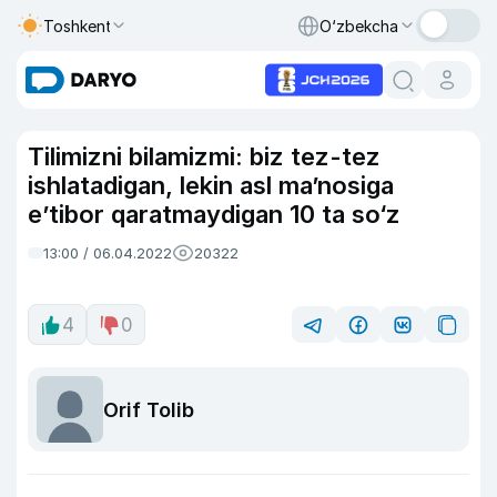
Toshkent
O‘zbekcha
Tilimizni bilamizmi: biz tez-tez
ishlatadigan, lekin asl ma’nosiga
e’tibor qaratmaydigan 10 ta so‘z
13:00 / 06.04.2022
20322
4
0
Orif Tolib