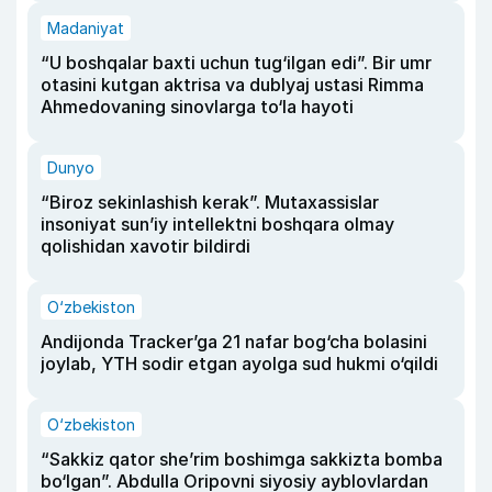
Madaniyat
“U boshqalar baxti uchun tug‘ilgan edi”. Bir umr
otasini kutgan aktrisa va dublyaj ustasi Rimma
Ahmedovaning sinovlarga to‘la hayoti
Dunyo
“Biroz sekinlashish kerak”. Mutaxassislar
insoniyat sun’iy intellektni boshqara olmay
qolishidan xavotir bildirdi
O‘zbekiston
Andijonda Tracker’ga 21 nafar bog‘cha bolasini
joylab, YTH sodir etgan ayolga sud hukmi o‘qildi
O‘zbekiston
“Sakkiz qator she’rim boshimga sakkizta bomba
bo‘lgan”. Abdulla Oripovni siyosiy ayblovlardan