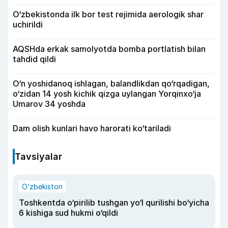
O‘zbekistonda ilk bor test rejimida aerologik shar
uchirildi
AQSHda erkak samolyotda bomba portlatish bilan
tahdid qildi
O‘n yoshidanoq ishlagan, balandlikdan qo‘rqadigan,
o‘zidan 14 yosh kichik qizga uylangan Yorqinxo‘ja
Umarov 34 yoshda
Dam olish kunlari havo harorati ko‘tariladi
Tavsiyalar
O‘zbekiston
Toshkentda o‘pirilib tushgan yo‘l qurilishi bo‘yicha
6 kishiga sud hukmi o‘qildi