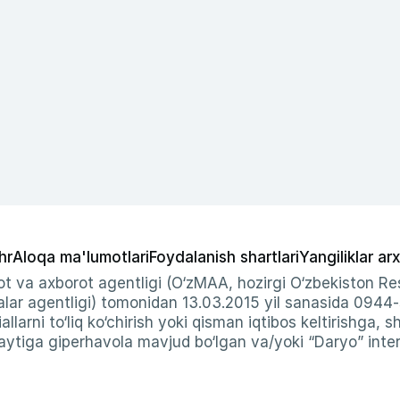
hr
Aloqa ma'lumotlari
Foydalanish shartlari
Yangiliklar arx
t va axborot agentligi (O‘zMAA, hozirgi O‘zbekiston Res
ar agentligi) tomonidan 13.03.2015 yil sanasida 0944
allarni to‘liq ko‘chirish yoki qisman iqtibos keltirishga, 
ytiga giperhavola mavjud bo‘lgan va/yoki “Daryo” intern