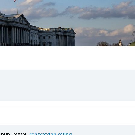
uchun, avval
ro‘yxatdan o‘ting