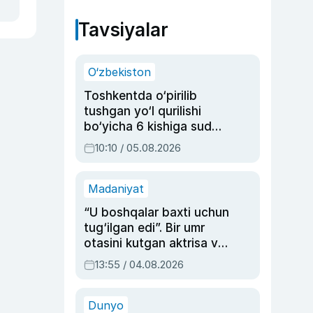
Tavsiyalar
O‘zbekiston
Toshkentda o‘pirilib
tushgan yo‘l qurilishi
bo‘yicha 6 kishiga sud
hukmi o‘qildi
10:10 / 05.08.2026
Madaniyat
“U boshqalar baxti uchun
tug‘ilgan edi”. Bir umr
otasini kutgan aktrisa va
dublyaj ustasi Rimma
13:55 / 04.08.2026
Ahmedovaning
sinovlarga to‘la hayoti
Dunyo