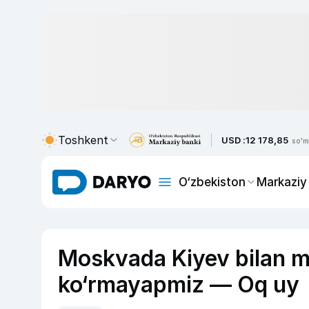
Toshkent
USD :
12 178,85
so'm
O‘zbekiston
Markaziy
Moskvada Kiyev bilan mu
ko‘rmayapmiz — Oq uy