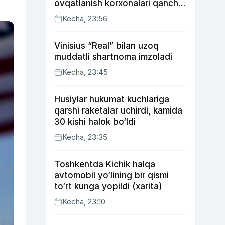
ovqatlanish korxonalari qancha
soliq toʻlagani ochiqlandi
Kecha, 23:56
Vinisius “Real” bilan uzoq
muddatli shartnoma imzoladi
Kecha, 23:45
Husiylar hukumat kuchlariga
qarshi raketalar uchirdi, kamida
30 kishi halok bo‘ldi
Kecha, 23:35
Toshkentda Kichik halqa
avtomobil yo‘lining bir qismi
to‘rt kunga yopildi (xarita)
Kecha, 23:10