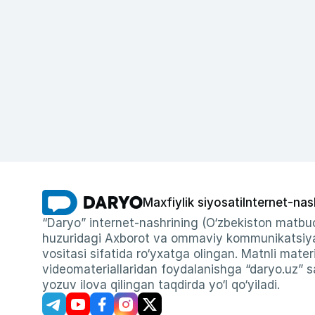
Maxfiylik siyosati
Internet-nas
“Daryo” internet-nashrining (O‘zbekiston matbuo
huzuridagi Axborot va ommaviy kommunikatsiyal
vositasi sifatida ro‘yxatga olingan. Matnli materi
videomateriallaridan foydalanishga “daryo.uz” sa
yozuv ilova qilingan taqdirda yo‘l qo‘yiladi.