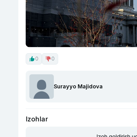
0
0
Surayyo Majidova
Izohlar
Izoh qoldirish 