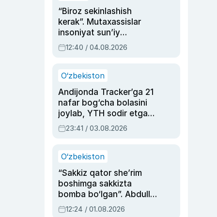
“Biroz sekinlashish
kerak”. Mutaxassislar
insoniyat sun’iy
intellektni boshqara
12:40 / 04.08.2026
olmay qolishidan xavotir
bildirdi
O‘zbekiston
Andijonda Tracker’ga 21
nafar bog‘cha bolasini
joylab, YTH sodir etgan
ayolga sud hukmi o‘qildi
23:41 / 03.08.2026
O‘zbekiston
“Sakkiz qator she’rim
boshimga sakkizta
bomba bo‘lgan”. Abdulla
Oripovni siyosiy
12:24 / 01.08.2026
ayblovlardan asrab