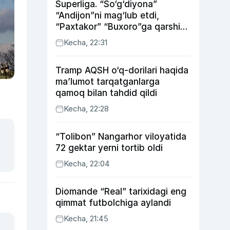
Superliga. “So‘g‘diyona”
“Andijon”ni mag‘lub etdi,
“Paxtakor” “Buxoro”ga qarshi
bahsda g‘alabani qo‘ldan
Kecha, 22:31
chiqardi
Tramp AQSH o‘q-dorilari haqida
ma’lumot tarqatganlarga
qamoq bilan tahdid qildi
Kecha, 22:28
“Tolibon” Nangarhor viloyatida
72 gektar yerni tortib oldi
Kecha, 22:04
Diomande “Real” tarixidagi eng
qimmat futbolchiga aylandi
Kecha, 21:45