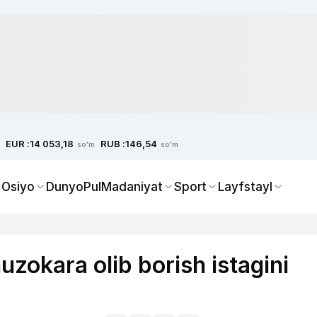
EUR :
RUB :
14 053,18
146,54
so'm
so'm
 Osiyo
Dunyo
Pul
Madaniyat
Sport
Layfstayl
zokara olib borish istagini