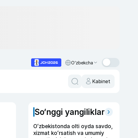
O‘zbekcha
Kabinet
So‘nggi yangiliklar
Oʻzbekistonda olti oyda savdo,
xizmat koʻrsatish va umumiy