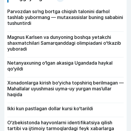
Parvozdan so‘ng bortga chiqish talonini darhol
tashlab yubormang — mutaxassislar buning sababini
tushuntirdi
Magnus Karlsen va dunyoning boshqa yetakchi
shaxmatchilari Samarqanddagi olimpiadani o‘tkazib
yuboradi
Netanyaxuning o‘lgan akasiga Ugandada haykal
qo‘yildi
Xonadonlarga kirish bo‘yicha topshiriq berilmagan —
Mahallalar uyushmasi uyma-uy yurgan mas’ullar
haqida
Ikki kun pastlagan dollar kursi ko‘tarildi
O‘zbekistonda hayvonlarni identifikatsiya qilish
tartibi va ijtimoiy tarmoqlardagi feyk xabarlarga