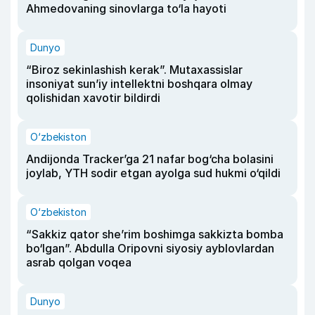
Ahmedovaning sinovlarga to‘la hayoti
Dunyo
“Biroz sekinlashish kerak”. Mutaxassislar
insoniyat sun’iy intellektni boshqara olmay
qolishidan xavotir bildirdi
O‘zbekiston
Andijonda Tracker’ga 21 nafar bog‘cha bolasini
joylab, YTH sodir etgan ayolga sud hukmi o‘qildi
O‘zbekiston
“Sakkiz qator she’rim boshimga sakkizta bomba
bo‘lgan”. Abdulla Oripovni siyosiy ayblovlardan
asrab qolgan voqea
Dunyo