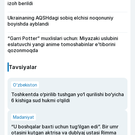
izoh berildi
Ukrainaning AQSHdagi sobiq elchisi noqonuniy
boyishda ayblandi
“Garri Potter” muxlislari uchun: Miyazaki uslubini
eslatuvchi yangi anime tomoshabinlar e’tiborini
qozonmoqda
Tavsiyalar
O‘zbekiston
Toshkentda o‘pirilib tushgan yo‘l qurilishi bo‘yicha
6 kishiga sud hukmi o‘qildi
Madaniyat
“U boshqalar baxti uchun tug‘ilgan edi”. Bir umr
otasini kutgan aktrisa va dublyaj ustasi Rimma