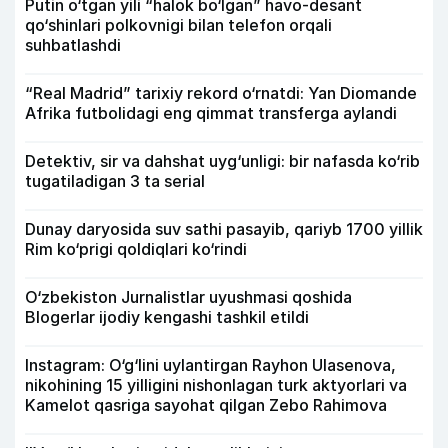
Putin o‘tgan yili “halok bo‘lgan” havo-desant
qo‘shinlari polkovnigi bilan telefon orqali
suhbatlashdi
“Real Madrid” tarixiy rekord o‘rnatdi: Yan Diomande
Afrika futbolidagi eng qimmat transferga aylandi
Detektiv, sir va dahshat uyg‘unligi: bir nafasda ko‘rib
tugatiladigan 3 ta serial
Dunay daryosida suv sathi pasayib, qariyb 1700 yillik
Rim ko‘prigi qoldiqlari ko‘rindi
O‘zbekiston Jurnalistlar uyushmasi qoshida
Blogerlar ijodiy kengashi tashkil etildi
Instagram: O‘g‘lini uylantirgan Rayhon Ulasenova,
nikohining 15 yilligini nishonlagan turk aktyorlari va
Kamelot qasriga sayohat qilgan Zebo Rahimova