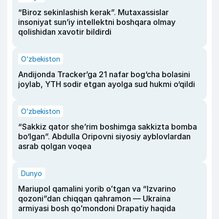
“Biroz sekinlashish kerak”. Mutaxassislar
insoniyat sun’iy intellektni boshqara olmay
qolishidan xavotir bildirdi
O‘zbekiston
Andijonda Tracker’ga 21 nafar bog‘cha bolasini
joylab, YTH sodir etgan ayolga sud hukmi o‘qildi
O‘zbekiston
“Sakkiz qator she’rim boshimga sakkizta bomba
bo‘lgan”. Abdulla Oripovni siyosiy ayblovlardan
asrab qolgan voqea
Dunyo
Mariupol qamalini yorib oʻtgan va “Izvarino
qozoni”dan chiqqan qahramon — Ukraina
armiyasi bosh qoʻmondoni Drapatiy haqida