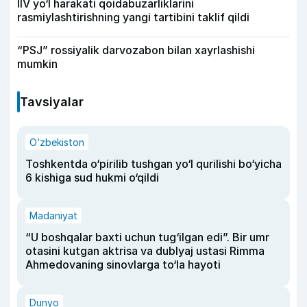
IIV yo‘l harakati qoidabuzarliklarini
rasmiylashtirishning yangi tartibini taklif qildi
“PSJ” rossiyalik darvozabon bilan xayrlashishi
mumkin
Tavsiyalar
O‘zbekiston
Toshkentda o‘pirilib tushgan yo‘l qurilishi bo‘yicha
6 kishiga sud hukmi o‘qildi
Madaniyat
“U boshqalar baxti uchun tug‘ilgan edi”. Bir umr
otasini kutgan aktrisa va dublyaj ustasi Rimma
Ahmedovaning sinovlarga to‘la hayoti
Dunyo