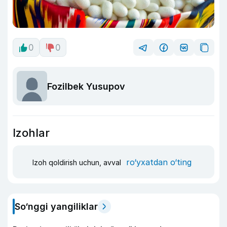
0
0
Fozilbek Yusupov
Izohlar
ro‘yxatdan o‘ting
Izoh qoldirish uchun, avval
So‘nggi yangiliklar