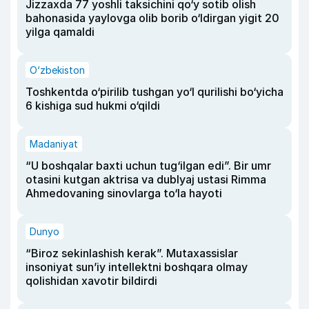
Jizzaxda 77 yoshli taksichini qo‘y sotib olish
bahonasida yaylovga olib borib o‘ldirgan yigit 20
yilga qamaldi
O‘zbekiston
Toshkentda o‘pirilib tushgan yo‘l qurilishi bo‘yicha
6 kishiga sud hukmi o‘qildi
Madaniyat
“U boshqalar baxti uchun tug‘ilgan edi”. Bir umr
otasini kutgan aktrisa va dublyaj ustasi Rimma
Ahmedovaning sinovlarga to‘la hayoti
Dunyo
“Biroz sekinlashish kerak”. Mutaxassislar
insoniyat sun’iy intellektni boshqara olmay
qolishidan xavotir bildirdi