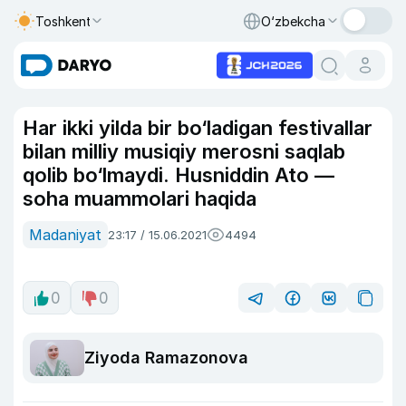
Toshkent
O‘zbekcha
Har ikki yilda bir bo‘ladigan festivallar
bilan milliy musiqiy merosni saqlab
qolib bo‘lmaydi. Husniddin Ato —
soha muammolari haqida
Madaniyat
23:17 / 15.06.2021
4494
0
0
Ziyoda Ramazonova