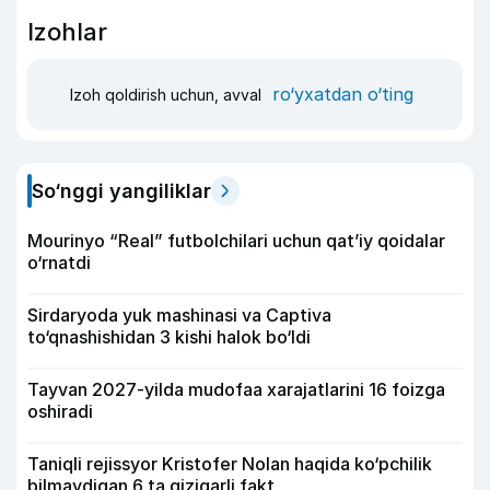
Izohlar
ro‘yxatdan o‘ting
Izoh qoldirish uchun, avval
So‘nggi yangiliklar
Mourinyo “Real” futbolchilari uchun qat’iy qoidalar
o‘rnatdi
Sirdaryoda yuk mashinasi va Captiva
to‘qnashishidan 3 kishi halok bo‘ldi
Tayvan 2027-yilda mudofaa xarajatlarini 16 foizga
oshiradi
Taniqli rejissyor Kristofer Nolan haqida ko‘pchilik
bilmaydigan 6 ta qiziqarli fakt