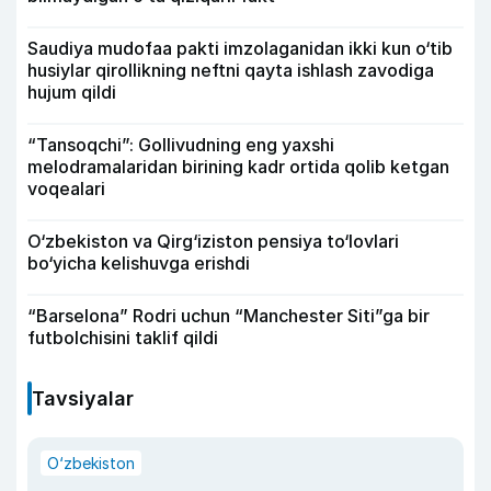
Saudiya mudofaa pakti imzolaganidan ikki kun o‘tib
husiylar qirollikning neftni qayta ishlash zavodiga
hujum qildi
“Tansoqchi”: Gollivudning eng yaxshi
melodramalaridan birining kadr ortida qolib ketgan
voqealari
O‘zbekiston va Qirg‘iziston pensiya to‘lovlari
bo‘yicha kelishuvga erishdi
“Barselona” Rodri uchun “Manchester Siti”ga bir
futbolchisini taklif qildi
Tavsiyalar
O‘zbekiston