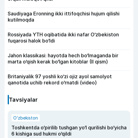
Saudiyaga Eronning ikki ittifoqchisi hujum qilishi
kutilmoqda
Rossiyada YTH oqibatida ikki nafar O‘zbekiston
fuqarosi halok bo‘ldi
Jahon klassikasi: hayotda hech bo‘lmaganda bir
marta o‘qish kerak bo‘lgan kitoblar (II qism)
Britaniyalik 97 yoshli ko‘zi ojiz ayol samolyot
qanotida uchib rekord o‘rnatdi (video)
Tavsiyalar
O‘zbekiston
Toshkentda o‘pirilib tushgan yo‘l qurilishi bo‘yicha
6 kishiga sud hukmi o‘qildi