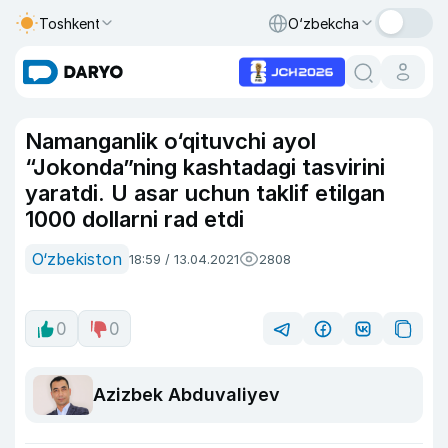
Toshkent
O‘zbekcha
Namanganlik o‘qituvchi ayol
“Jokonda”ning kashtadagi tasvirini
yaratdi. U asar uchun taklif etilgan
1000 dollarni rad etdi
O‘zbekiston
18:59 / 13.04.2021
2808
0
0
Azizbek Abduvaliyev