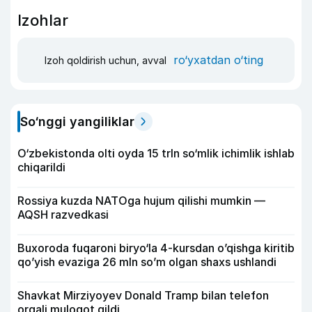
Izohlar
ro‘yxatdan o‘ting
Izoh qoldirish uchun, avval
So‘nggi yangiliklar
O‘zbekistonda olti oyda 15 trln so‘mlik ichimlik ishlab
chiqarildi
Rossiya kuzda NATOga hujum qilishi mumkin —
AQSH razvedkasi
Buxoroda fuqaroni biryo‘la 4-kursdan o’qishga kiritib
qo’yish evaziga 26 mln so’m olgan shaxs ushlandi
Shavkat Mirziyoyev Donald Tramp bilan telefon
orqali muloqot qildi