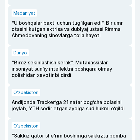
Madaniyat
“U boshqalar baxti uchun tug‘ilgan edi”. Bir umr
otasini kutgan aktrisa va dublyaj ustasi Rimma
Ahmedovaning sinovlarga to‘la hayoti
Dunyo
“Biroz sekinlashish kerak”. Mutaxassislar
insoniyat sun’iy intellektni boshqara olmay
qolishidan xavotir bildirdi
O‘zbekiston
Andijonda Tracker’ga 21 nafar bog‘cha bolasini
joylab, YTH sodir etgan ayolga sud hukmi o‘qildi
O‘zbekiston
“Sakkiz qator she’rim boshimga sakkizta bomba