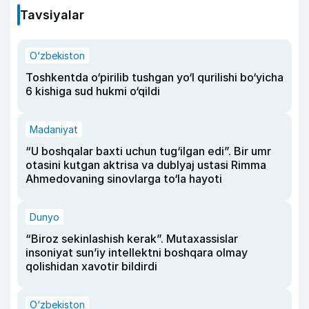
Tavsiyalar
O‘zbekiston
Toshkentda o‘pirilib tushgan yo‘l qurilishi bo‘yicha
6 kishiga sud hukmi o‘qildi
Madaniyat
“U boshqalar baxti uchun tug‘ilgan edi”. Bir umr
otasini kutgan aktrisa va dublyaj ustasi Rimma
Ahmedovaning sinovlarga to‘la hayoti
Dunyo
“Biroz sekinlashish kerak”. Mutaxassislar
insoniyat sun’iy intellektni boshqara olmay
qolishidan xavotir bildirdi
O‘zbekiston