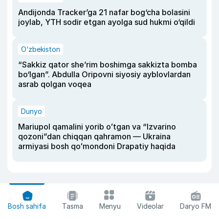
Andijonda Tracker’ga 21 nafar bog‘cha bolasini
joylab, YTH sodir etgan ayolga sud hukmi o‘qildi
O‘zbekiston
“Sakkiz qator she’rim boshimga sakkizta bomba
bo‘lgan”. Abdulla Oripovni siyosiy ayblovlardan
asrab qolgan voqea
Dunyo
Mariupol qamalini yorib oʻtgan va “Izvarino
qozoni”dan chiqqan qahramon — Ukraina
armiyasi bosh qoʻmondoni Drapatiy haqida
Bosh sahifa
Tasma
Menyu
Videolar
Daryo FM