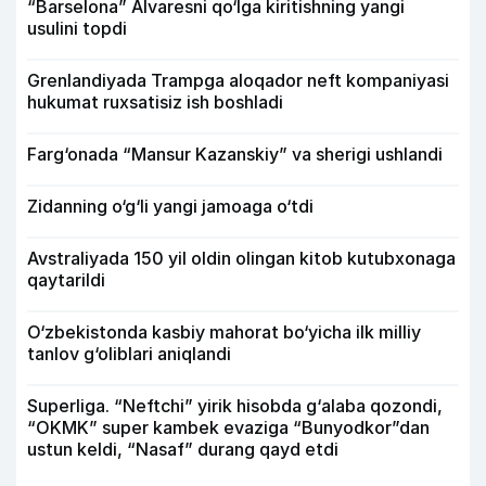
“Barselona” Alvaresni qo‘lga kiritishning yangi
usulini topdi
Grenlandiyada Trampga aloqador neft kompaniyasi
hukumat ruxsatisiz ish boshladi
Farg‘onada “Mansur Kazanskiy” va sherigi ushlandi
Zidanning o‘g‘li yangi jamoaga o‘tdi
Avstraliyada 150 yil oldin olingan kitob kutubxonaga
qaytarildi
O‘zbekistonda kasbiy mahorat bo‘yicha ilk milliy
tanlov g‘oliblari aniqlandi
Superliga. “Neftchi” yirik hisobda g‘alaba qozondi,
“OKMK” super kambek evaziga “Bunyodkor”dan
ustun keldi, “Nasaf” durang qayd etdi