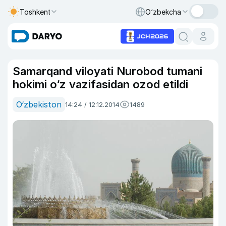
Toshkent
O‘zbekcha
Samarqand viloyati Nurobod tumani
hokimi o‘z vazifasidan ozod etildi
O‘zbekiston
14:24 / 12.12.2014
1489