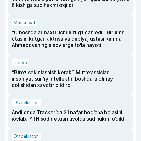
6 kishiga sud hukmi o‘qildi
Madaniyat
“U boshqalar baxti uchun tug‘ilgan edi”. Bir umr
otasini kutgan aktrisa va dublyaj ustasi Rimma
Ahmedovaning sinovlarga to‘la hayoti
Dunyo
“Biroz sekinlashish kerak”. Mutaxassislar
insoniyat sun’iy intellektni boshqara olmay
qolishidan xavotir bildirdi
O‘zbekiston
Andijonda Tracker’ga 21 nafar bog‘cha bolasini
joylab, YTH sodir etgan ayolga sud hukmi o‘qildi
O‘zbekiston