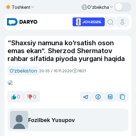
Toshkent
O‘zbekcha
“Shaxsiy namuna ko‘rsatish oson
emas ekan”. Sherzod Shermatov
rahbar sifatida piyoda yurgani haqida
O‘zbekiston
20:35 / 10.11.2020
1821
0
0
Fozilbek Yusupov