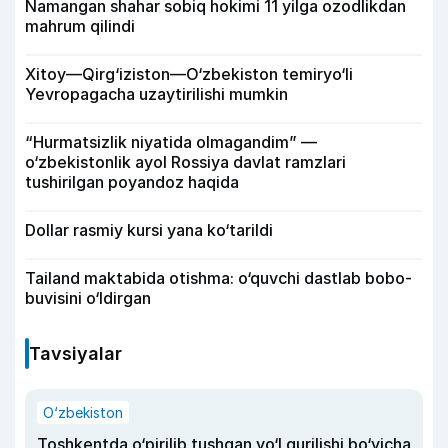
Namangan shahar sobiq hokimi 11 yilga ozodlikdan
mahrum qilindi
Xitoy—Qirg‘iziston—O‘zbekiston temiryo‘li
Yevropagacha uzaytirilishi mumkin
“Hurmatsizlik niyatida olmagandim” —
o‘zbekistonlik ayol Rossiya davlat ramzlari
tushirilgan poyandoz haqida
Dollar rasmiy kursi yana ko‘tarildi
Tailand maktabida otishma: o‘quvchi dastlab bobo-
buvisini o‘ldirgan
Tavsiyalar
O‘zbekiston
Toshkentda o‘pirilib tushgan yo‘l qurilishi bo‘yicha