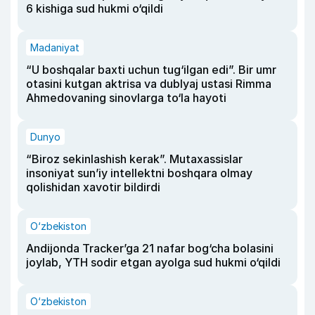
6 kishiga sud hukmi o‘qildi
Madaniyat
“U boshqalar baxti uchun tug‘ilgan edi”. Bir umr
otasini kutgan aktrisa va dublyaj ustasi Rimma
Ahmedovaning sinovlarga to‘la hayoti
Dunyo
“Biroz sekinlashish kerak”. Mutaxassislar
insoniyat sun’iy intellektni boshqara olmay
qolishidan xavotir bildirdi
O‘zbekiston
Andijonda Tracker’ga 21 nafar bog‘cha bolasini
joylab, YTH sodir etgan ayolga sud hukmi o‘qildi
O‘zbekiston