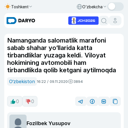
Toshkent
O‘zbekcha
Namanganda salomatlik marafoni
sabab shahar yo‘llarida katta
tirbandliklar yuzaga keldi. Viloyat
hokimining avtomobili ham
tirbandlikda qolib ketgani aytilmoqda
O‘zbekiston
16:22 / 09.11.2020
3894
0
0
Fozilbek Yusupov