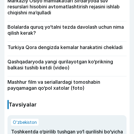
Markaziy Osiyo mamlakatlari Sirdaryoda suv
resurslari hisobini avtomatlashtirish rejasini ishlab
chiqishni ma’qulladi
Bolalarda quruq yo‘talni tezda davolash uchun nima
qilish kerak?
Turkiya Qora dengizda kemalar harakatini chekladi
Qashqadaryoda yangi qurilayotgan ko‘prikning
balkasi tushib ketdi (video)
Mashhur film va seriallardagi tomoshabin
payqamagan qo‘pol xatolar (foto)
Tavsiyalar
O‘zbekiston
Toshkentda o‘pirilib tushgan yo‘l qurilishi bo‘yicha