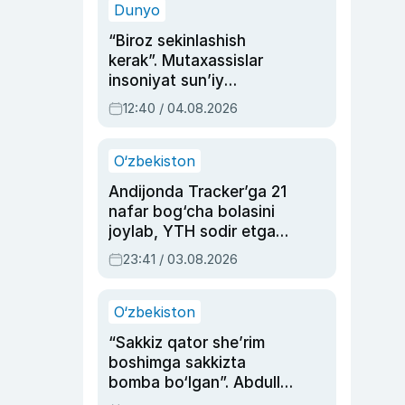
Dunyo
“Biroz sekinlashish
kerak”. Mutaxassislar
insoniyat sun’iy
intellektni boshqara
12:40 / 04.08.2026
olmay qolishidan xavotir
bildirdi
O‘zbekiston
Andijonda Tracker’ga 21
nafar bog‘cha bolasini
joylab, YTH sodir etgan
ayolga sud hukmi o‘qildi
23:41 / 03.08.2026
O‘zbekiston
“Sakkiz qator she’rim
boshimga sakkizta
bomba bo‘lgan”. Abdulla
Oripovni siyosiy