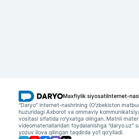
Maxfiylik siyosati
Internet-nas
“Daryo” internet-nashrining (O‘zbekiston matbuo
huzuridagi Axborot va ommaviy kommunikatsiyal
vositasi sifatida ro‘yxatga olingan. Matnli materi
videomateriallaridan foydalanishga “daryo.uz” sa
yozuv ilova qilingan taqdirda yo‘l qo‘yiladi.