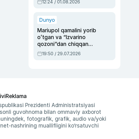
12:24 / 01.08.2026
ayblovlardan asrab
qolgan voqea
Dunyo
Mariupol qamalini yorib
oʻtgan va “Izvarino
qozoni”dan chiqqan
qahramon — Ukraina
19:50 / 29.07.2026
armiyasi bosh
qoʻmondoni Drapatiy
haqida
ivi
Reklama
publikasi Prezidenti Administratsiyasi
-sonli guvohnoma bilan ommaviy axborot
shuningdek, fotografik, grafik, audio va/yoki
et-nashrining muallifligini ko‘rsatuvchi