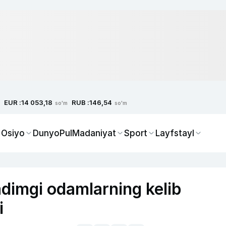
EUR :
RUB :
14 053,18
146,54
so'm
so'm
 Osiyo
Dunyo
Pul
Madaniyat
Sport
Layfstayl
adimgi odamlarning kelib
i