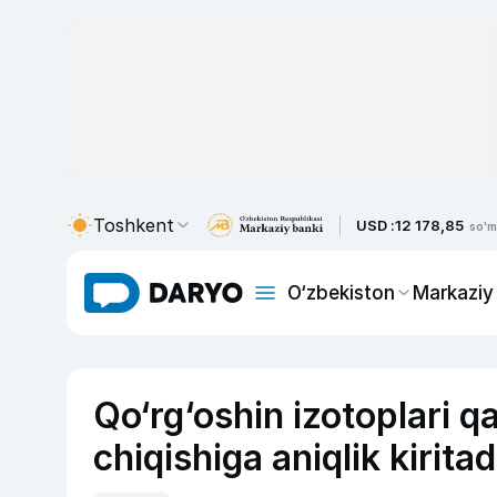
Toshkent
USD :
12 178,85
so'm
O‘zbekiston
Markaziy
Qo‘rg‘oshin izotoplari q
chiqishiga aniqlik kiritad