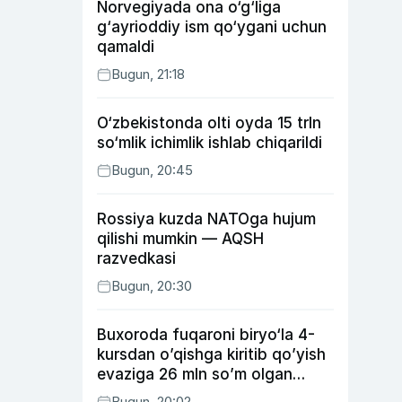
Norvegiyada ona o‘g‘liga
g‘ayrioddiy ism qo‘ygani uchun
qamaldi
Bugun, 21:18
O‘zbekistonda olti oyda 15 trln
so‘mlik ichimlik ishlab chiqarildi
Bugun, 20:45
Rossiya kuzda NATOga hujum
qilishi mumkin — AQSH
razvedkasi
Bugun, 20:30
Buxoroda fuqaroni biryo‘la 4-
kursdan o’qishga kiritib qo’yish
evaziga 26 mln so’m olgan
shaxs ushlandi
Bugun, 20:02