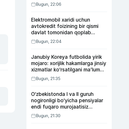
Bugun, 22:06
Elektromobil xaridi uchun
avtokredit foizining bir qismi
davlat tomonidan qoplab
berilishi mumkin
Bugun, 22:04
Janubiy Koreya futbolida yirik
mojaro: xorijlik hakamlarga jinsiy
xizmatlar ko‘rsatilgani ma’lum
qilindi
Bugun, 21:35
O‘zbekistonda I va II guruh
nogironligi bo‘yicha pensiyalar
endi fuqaro murojaatisiz
tayinlanishi mumkin
Bugun, 21:30