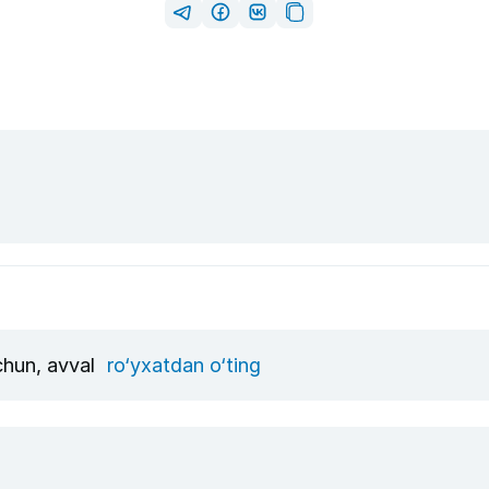
uchun, avval
ro‘yxatdan o‘ting