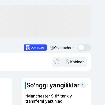
O‘zbekcha
Kabinet
So‘nggi yangiliklar
“Manchester Siti” tarixiy
transferni yakunladi