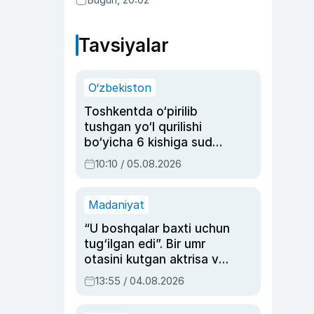
Tavsiyalar
O‘zbekiston
Toshkentda o‘pirilib
tushgan yo‘l qurilishi
bo‘yicha 6 kishiga sud
hukmi o‘qildi
10:10 / 05.08.2026
Madaniyat
“U boshqalar baxti uchun
tug‘ilgan edi”. Bir umr
otasini kutgan aktrisa va
dublyaj ustasi Rimma
13:55 / 04.08.2026
Ahmedovaning
sinovlarga to‘la hayoti