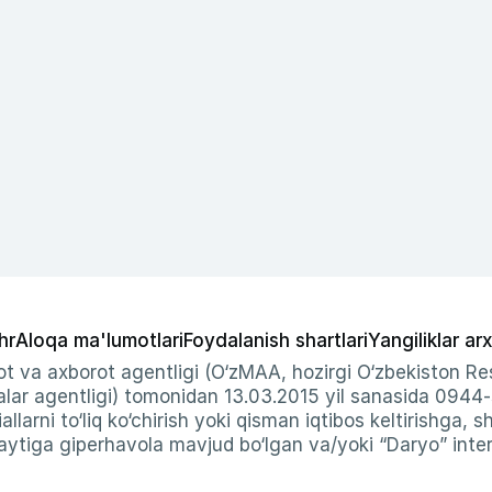
hr
Aloqa ma'lumotlari
Foydalanish shartlari
Yangiliklar arx
t va axborot agentligi (O‘zMAA, hozirgi O‘zbekiston Res
ar agentligi) tomonidan 13.03.2015 yil sanasida 0944
allarni to‘liq ko‘chirish yoki qisman iqtibos keltirishga, 
ytiga giperhavola mavjud bo‘lgan va/yoki “Daryo” intern