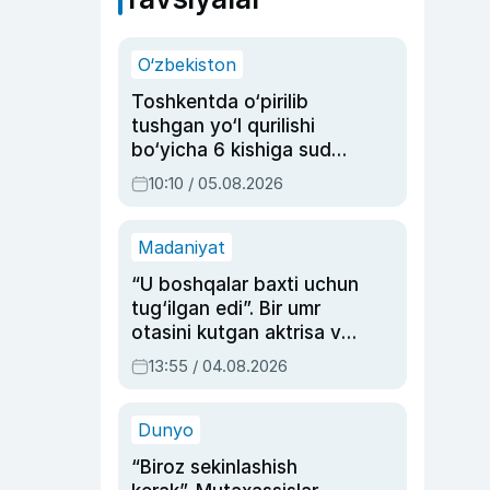
O‘zbekiston
Toshkentda o‘pirilib
tushgan yo‘l qurilishi
bo‘yicha 6 kishiga sud
hukmi o‘qildi
10:10 / 05.08.2026
Madaniyat
“U boshqalar baxti uchun
tug‘ilgan edi”. Bir umr
otasini kutgan aktrisa va
dublyaj ustasi Rimma
13:55 / 04.08.2026
Ahmedovaning
sinovlarga to‘la hayoti
Dunyo
“Biroz sekinlashish