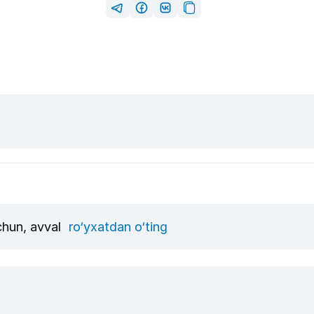
uchun, avval
ro‘yxatdan o‘ting