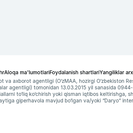
hr
Aloqa ma'lumotlari
Foydalanish shartlari
Yangiliklar arx
t va axborot agentligi (O‘zMAA, hozirgi O‘zbekiston Res
ar agentligi) tomonidan 13.03.2015 yil sanasida 0944
allarni to‘liq ko‘chirish yoki qisman iqtibos keltirishga, 
ytiga giperhavola mavjud bo‘lgan va/yoki “Daryo” intern