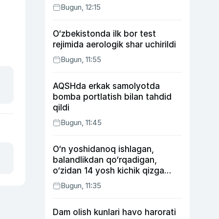
Bugun, 12:15
O‘zbekistonda ilk bor test
rejimida aerologik shar uchirildi
Bugun, 11:55
AQSHda erkak samolyotda
bomba portlatish bilan tahdid
qildi
Bugun, 11:45
O‘n yoshidanoq ishlagan,
balandlikdan qo‘rqadigan,
o‘zidan 14 yosh kichik qizga
uylangan Yorqinxo‘ja Umarov
Bugun, 11:35
34 yoshda
Dam olish kunlari havo harorati