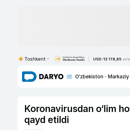
Toshkent
USD :
12 178,85
so'm
O‘zbekiston
Markaziy
Koronavirusdan o‘lim hol
qayd etildi