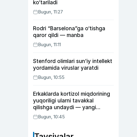
ko‘tariladi
Bugun, 11:27
Rodri “Barselona”ga o‘tishga
qaror qildi — manba
Bugun, 11:11
Stenford olimlari sun’iy intellekt
yordamida viruslar yaratdi
Bugun, 10:55
Erkaklarda kortizol miqdorining
yuqoriligi ularni tavakkal
qilishga undaydi — yangi
tadqiqot
Bugun, 10:45
Tavsiyalar