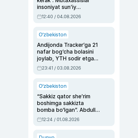
kerak”. Mutaxassislar
insoniyat sun’iy
intellektni boshqara
12:40 / 04.08.2026
olmay qolishidan xavotir
bildirdi
O‘zbekiston
Andijonda Tracker’ga 21
nafar bog‘cha bolasini
joylab, YTH sodir etgan
ayolga sud hukmi o‘qildi
23:41 / 03.08.2026
O‘zbekiston
“Sakkiz qator she’rim
boshimga sakkizta
bomba bo‘lgan”. Abdulla
Oripovni siyosiy
12:24 / 01.08.2026
ayblovlardan asrab
qolgan voqea
Dunyo