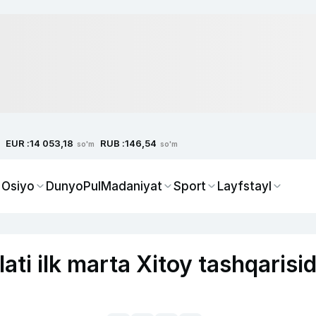
EUR :
RUB :
14 053,18
146,54
so'm
so'm
 Osiyo
Dunyo
Pul
Madaniyat
Sport
Layfstayl
ati ilk marta Xitoy tashqarisi