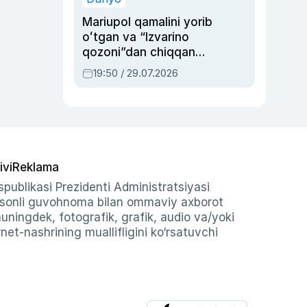
Mariupol qamalini yorib
oʻtgan va “Izvarino
qozoni”dan chiqqan
qahramon — Ukraina
19:50 / 29.07.2026
armiyasi bosh
qoʻmondoni Drapatiy
haqida
ivi
Reklama
publikasi Prezidenti Administratsiyasi
-sonli guvohnoma bilan ommaviy axborot
shuningdek, fotografik, grafik, audio va/yoki
et-nashrining muallifligini ko‘rsatuvchi