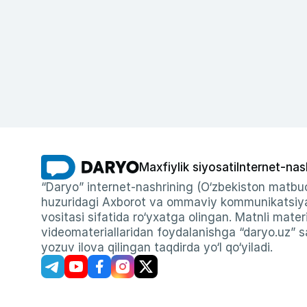
Maxfiylik siyosati
Internet-nas
“Daryo” internet-nashrining (O‘zbekiston matbuo
huzuridagi Axborot va ommaviy kommunikatsiyal
vositasi sifatida ro‘yxatga olingan. Matnli materi
videomateriallaridan foydalanishga “daryo.uz” sa
yozuv ilova qilingan taqdirda yo‘l qo‘yiladi.