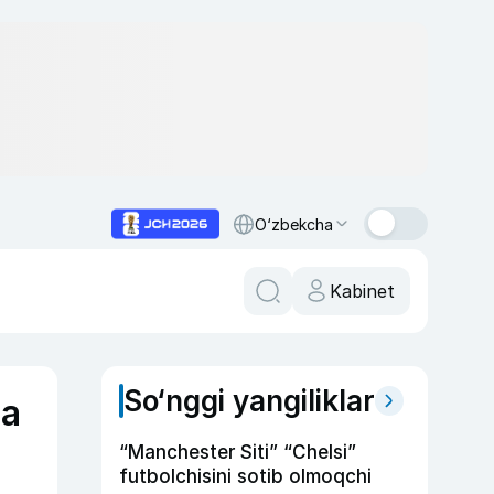
O‘zbekcha
Kabinet
So‘nggi yangiliklar
da
“Manchester Siti” “Chelsi”
futbolchisini sotib olmoqchi