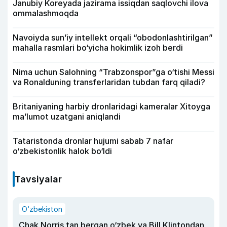
Janubiy Koreyada jazirama issiqdan saqlovchi ilova
ommalashmoqda
Navoiyda sun’iy intellekt orqali “obodonlashtirilgan”
mahalla rasmlari bo‘yicha hokimlik izoh berdi
Nima uchun Salohning “Trabzonspor”ga o‘tishi Messi
va Ronalduning transferlaridan tubdan farq qiladi?
Britaniyaning harbiy dronlaridagi kameralar Xitoyga
ma’lumot uzatgani aniqlandi
Tataristonda dronlar hujumi sabab 7 nafar
o‘zbekistonlik halok bo‘ldi
Tavsiyalar
O‘zbekiston
Chak Norris tan bergan o‘zbek va Bill Klintondan