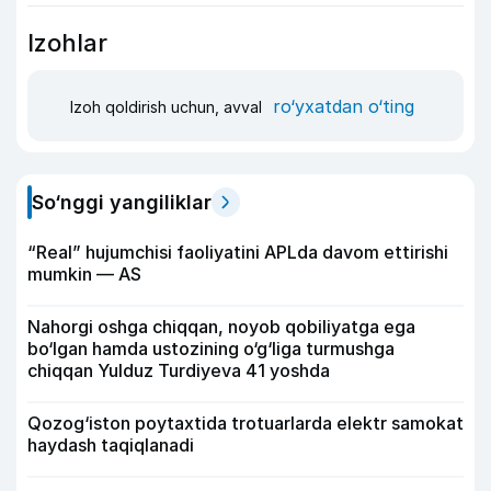
Izohlar
ro‘yxatdan o‘ting
Izoh qoldirish uchun, avval
So‘nggi yangiliklar
“Real” hujumchisi faoliyatini APLda davom ettirishi
mumkin — AS
Nahorgi oshga chiqqan, noyob qobiliyatga ega
bo‘lgan hamda ustozining o‘g‘liga turmushga
chiqqan Yulduz Turdiyeva 41 yoshda
Qozog‘iston poytaxtida trotuarlarda elektr samokat
haydash taqiqlanadi