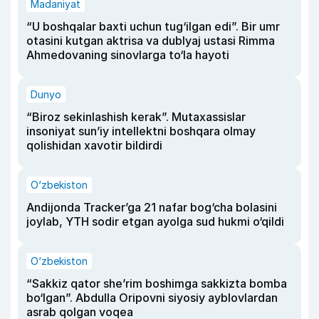
Madaniyat
“U boshqalar baxti uchun tug‘ilgan edi”. Bir umr
otasini kutgan aktrisa va dublyaj ustasi Rimma
Ahmedovaning sinovlarga to‘la hayoti
Dunyo
“Biroz sekinlashish kerak”. Mutaxassislar
insoniyat sun’iy intellektni boshqara olmay
qolishidan xavotir bildirdi
O‘zbekiston
Andijonda Tracker’ga 21 nafar bog‘cha bolasini
joylab, YTH sodir etgan ayolga sud hukmi o‘qildi
O‘zbekiston
“Sakkiz qator she’rim boshimga sakkizta bomba
bo‘lgan”. Abdulla Oripovni siyosiy ayblovlardan
asrab qolgan voqea