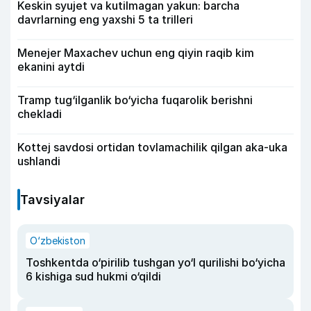
Keskin syujet va kutilmagan yakun: barcha
davrlarning eng yaxshi 5 ta trilleri
Menejer Maxachev uchun eng qiyin raqib kim
ekanini aytdi
Tramp tug‘ilganlik bo‘yicha fuqarolik berishni
chekladi
Kottej savdosi ortidan tovlamachilik qilgan aka-uka
ushlandi
Tavsiyalar
O‘zbekiston
Toshkentda o‘pirilib tushgan yo‘l qurilishi bo‘yicha
6 kishiga sud hukmi o‘qildi