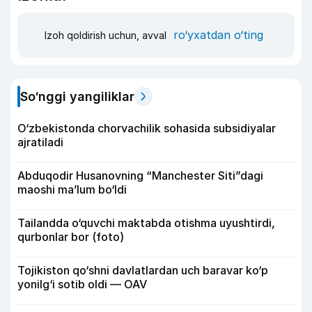
ro‘yxatdan o‘ting
Izoh qoldirish uchun, avval
So‘nggi yangiliklar
O‘zbekistonda chorvachilik sohasida subsidiyalar
ajratiladi
Abduqodir Husanovning “Manchester Siti”dagi
maoshi ma’lum bo‘ldi
Tailandda o‘quvchi maktabda otishma uyushtirdi,
qurbonlar bor (foto)
Tojikiston qo‘shni davlatlardan uch baravar ko‘p
yonilg‘i sotib oldi — OAV