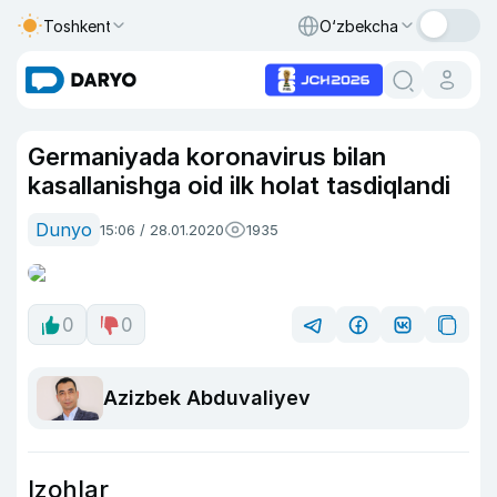
Toshkent
O‘zbekcha
Germaniyada koronavirus bilan
kasallanishga oid ilk holat tasdiqlandi
Dunyo
15:06 / 28.01.2020
1935
0
0
Azizbek Abduvaliyev
Izohlar