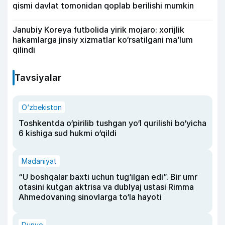
qismi davlat tomonidan qoplab berilishi mumkin
Janubiy Koreya futbolida yirik mojaro: xorijlik
hakamlarga jinsiy xizmatlar ko‘rsatilgani ma’lum
qilindi
Tavsiyalar
O‘zbekiston
Toshkentda o‘pirilib tushgan yo‘l qurilishi bo‘yicha
6 kishiga sud hukmi o‘qildi
Madaniyat
“U boshqalar baxti uchun tug‘ilgan edi”. Bir umr
otasini kutgan aktrisa va dublyaj ustasi Rimma
Ahmedovaning sinovlarga to‘la hayoti
Dunyo