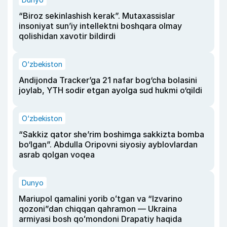
“Biroz sekinlashish kerak”. Mutaxassislar
insoniyat sun’iy intellektni boshqara olmay
qolishidan xavotir bildirdi
O‘zbekiston
Andijonda Tracker’ga 21 nafar bog‘cha bolasini
joylab, YTH sodir etgan ayolga sud hukmi o‘qildi
O‘zbekiston
“Sakkiz qator she’rim boshimga sakkizta bomba
bo‘lgan”. Abdulla Oripovni siyosiy ayblovlardan
asrab qolgan voqea
Dunyo
Mariupol qamalini yorib oʻtgan va “Izvarino
qozoni”dan chiqqan qahramon — Ukraina
armiyasi bosh qoʻmondoni Drapatiy haqida