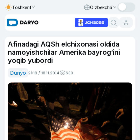
Toshkent
O‘zbekcha
Afinadagi AQSh elchixonasi oldida
namoyishchilar Amerika bayrog‘ini
yoqib yubordi
Dunyo
21:18 / 18.11.2014
630