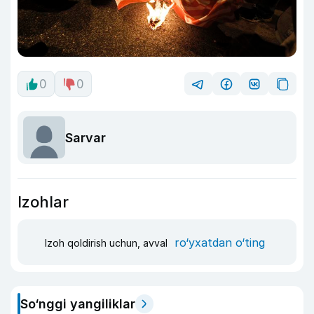
0
0
Sarvar
Izohlar
ro‘yxatdan o‘ting
Izoh qoldirish uchun, avval
So‘nggi yangiliklar