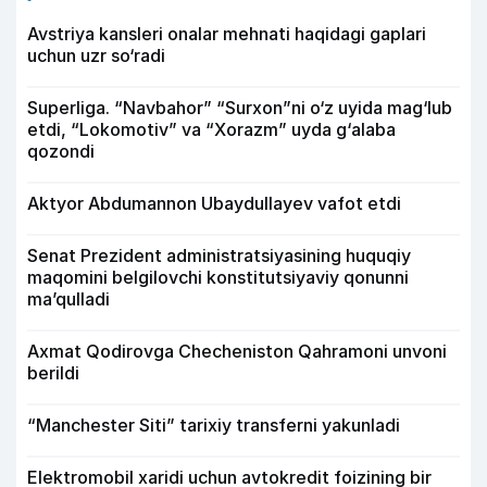
Avstriya kansleri onalar mehnati haqidagi gaplari
uchun uzr so‘radi
Superliga. “Navbahor” “Surxon”ni o‘z uyida mag‘lub
etdi, “Lokomotiv” va “Xorazm” uyda g‘alaba
qozondi
Aktyor Abdu­mannon Ubaydullayev vafot etdi
Senat Prezident administratsiyasining huquqiy
maqomini belgilovchi konstitutsiyaviy qonunni
ma’qulladi
Axmat Qodirovga Checheniston Qahramoni unvoni
berildi
“Manchester Siti” tarixiy transferni yakunladi
Elektromobil xaridi uchun avtokredit foizining bir