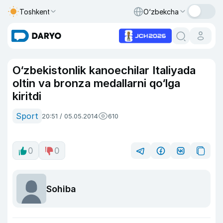
Toshkent
O‘zbekcha
O‘zbekistonlik kanoechilar Italiyada
oltin va bronza medallarni qo‘lga
kiritdi
Sport
20:51 / 05.05.2014
610
0
0
Sohiba