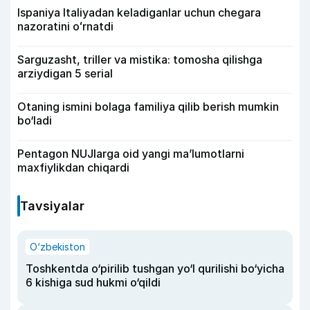
Ispaniya Italiyadan keladiganlar uchun chegara
nazoratini oʻrnatdi
Sarguzasht, triller va mistika: tomosha qilishga
arziydigan 5 serial
Otaning ismini bolaga familiya qilib berish mumkin
bo‘ladi
Pentagon NUJlarga oid yangi maʼlumotlarni
maxfiylikdan chiqardi
Tavsiyalar
O‘zbekiston
Toshkentda o‘pirilib tushgan yo‘l qurilishi bo‘yicha
6 kishiga sud hukmi o‘qildi