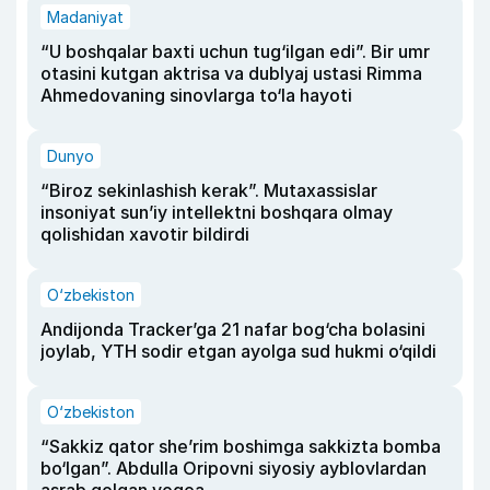
Madaniyat
“U boshqalar baxti uchun tug‘ilgan edi”. Bir umr
otasini kutgan aktrisa va dublyaj ustasi Rimma
Ahmedovaning sinovlarga to‘la hayoti
Dunyo
“Biroz sekinlashish kerak”. Mutaxassislar
insoniyat sun’iy intellektni boshqara olmay
qolishidan xavotir bildirdi
O‘zbekiston
Andijonda Tracker’ga 21 nafar bog‘cha bolasini
joylab, YTH sodir etgan ayolga sud hukmi o‘qildi
O‘zbekiston
“Sakkiz qator she’rim boshimga sakkizta bomba
bo‘lgan”. Abdulla Oripovni siyosiy ayblovlardan