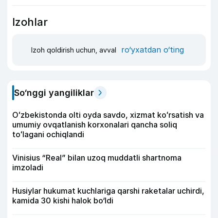
Izohlar
ro‘yxatdan o‘ting
Izoh qoldirish uchun, avval
So‘nggi yangiliklar
Oʻzbekistonda olti oyda savdo, xizmat koʻrsatish va
umumiy ovqatlanish korxonalari qancha soliq
toʻlagani ochiqlandi
Vinisius “Real” bilan uzoq muddatli shartnoma
imzoladi
Husiylar hukumat kuchlariga qarshi raketalar uchirdi,
kamida 30 kishi halok bo‘ldi