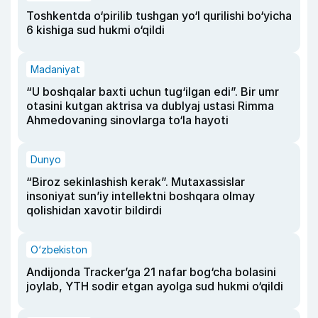
Toshkentda o‘pirilib tushgan yo‘l qurilishi bo‘yicha
6 kishiga sud hukmi o‘qildi
Madaniyat
“U boshqalar baxti uchun tug‘ilgan edi”. Bir umr
otasini kutgan aktrisa va dublyaj ustasi Rimma
Ahmedovaning sinovlarga to‘la hayoti
Dunyo
“Biroz sekinlashish kerak”. Mutaxassislar
insoniyat sun’iy intellektni boshqara olmay
qolishidan xavotir bildirdi
O‘zbekiston
Andijonda Tracker’ga 21 nafar bog‘cha bolasini
joylab, YTH sodir etgan ayolga sud hukmi o‘qildi