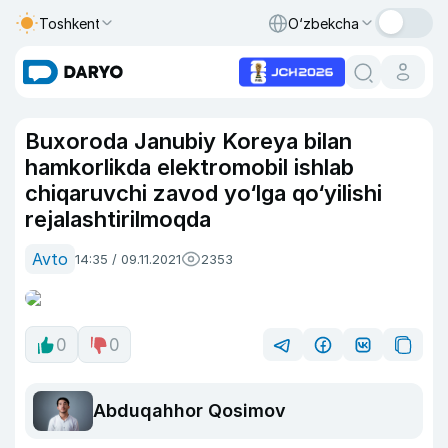
Toshkent
O‘zbekcha
Buxoroda Janubiy Koreya bilan
hamkorlikda elektromobil ishlab
chiqaruvchi zavod yo‘lga qo‘yilishi
rejalashtirilmoqda
Avto
14:35 / 09.11.2021
2353
0
0
Abduqahhor Qosimov