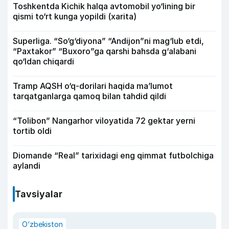
Toshkentda Kichik halqa avtomobil yo‘lining bir
qismi to‘rt kunga yopildi (xarita)
Superliga. “So‘g‘diyona” “Andijon”ni mag‘lub etdi,
“Paxtakor” “Buxoro”ga qarshi bahsda g‘alabani
qo‘ldan chiqardi
Tramp AQSH o‘q-dorilari haqida ma’lumot
tarqatganlarga qamoq bilan tahdid qildi
“Tolibon” Nangarhor viloyatida 72 gektar yerni
tortib oldi
Diomande “Real” tarixidagi eng qimmat futbolchiga
aylandi
Tavsiyalar
O‘zbekiston