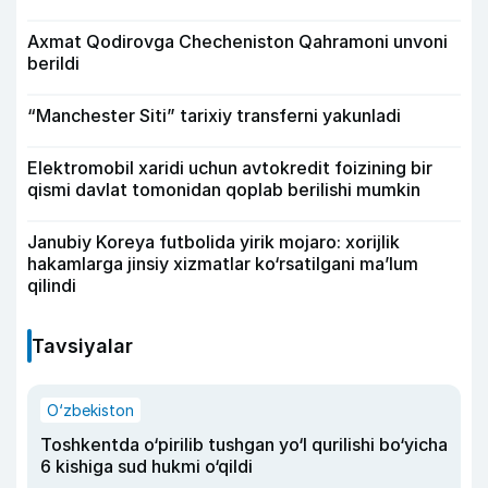
Axmat Qodirovga Checheniston Qahramoni unvoni
berildi
“Manchester Siti” tarixiy transferni yakunladi
Elektromobil xaridi uchun avtokredit foizining bir
qismi davlat tomonidan qoplab berilishi mumkin
Janubiy Koreya futbolida yirik mojaro: xorijlik
hakamlarga jinsiy xizmatlar ko‘rsatilgani ma’lum
qilindi
Tavsiyalar
O‘zbekiston
Toshkentda o‘pirilib tushgan yo‘l qurilishi bo‘yicha
6 kishiga sud hukmi o‘qildi