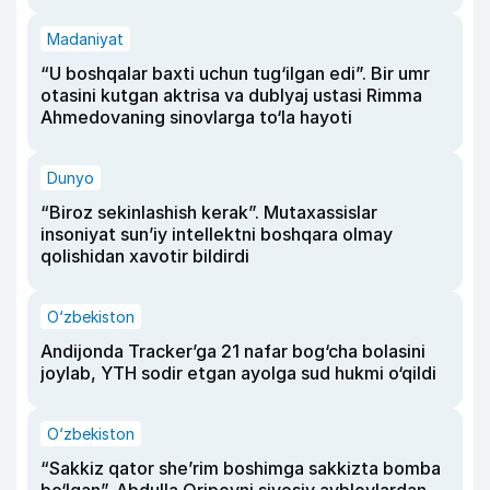
Madaniyat
“U boshqalar baxti uchun tug‘ilgan edi”. Bir umr
otasini kutgan aktrisa va dublyaj ustasi Rimma
Ahmedovaning sinovlarga to‘la hayoti
Dunyo
“Biroz sekinlashish kerak”. Mutaxassislar
insoniyat sun’iy intellektni boshqara olmay
qolishidan xavotir bildirdi
O‘zbekiston
Andijonda Tracker’ga 21 nafar bog‘cha bolasini
joylab, YTH sodir etgan ayolga sud hukmi o‘qildi
O‘zbekiston
“Sakkiz qator she’rim boshimga sakkizta bomba
bo‘lgan”. Abdulla Oripovni siyosiy ayblovlardan