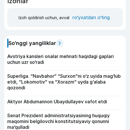
Izohlar
ro‘yxatdan o‘ting
Izoh qoldirish uchun, avval
So‘nggi yangiliklar
Avstriya kansleri onalar mehnati haqidagi gaplari
uchun uzr so‘radi
Superliga. “Navbahor” “Surxon”ni o‘z uyida mag‘lub
etdi, “Lokomotiv” va “Xorazm” uyda g‘alaba
qozondi
Aktyor Abdu­mannon Ubaydullayev vafot etdi
Senat Prezident administratsiyasining huquqiy
maqomini belgilovchi konstitutsiyaviy qonunni
ma’qulladi