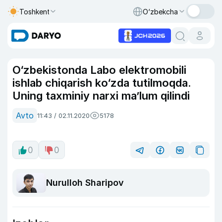
Toshkent
O‘zbekcha
O‘zbekistonda Labo elektromobili
ishlab chiqarish ko‘zda tutilmoqda.
Uning taxminiy narxi ma’lum qilindi
Avto
11:43 / 02.11.2020
5178
0
0
Nurulloh Sharipov