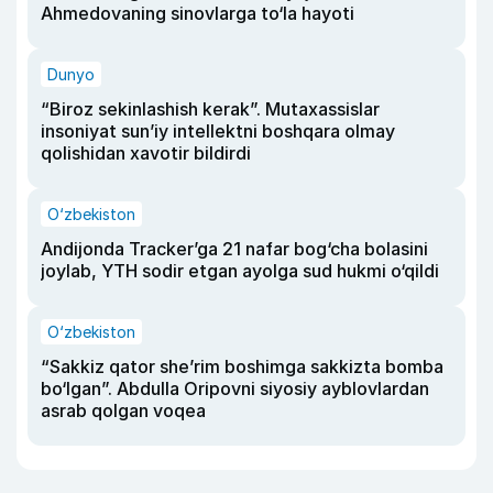
Ahmedovaning sinovlarga to‘la hayoti
Dunyo
“Biroz sekinlashish kerak”. Mutaxassislar
insoniyat sun’iy intellektni boshqara olmay
qolishidan xavotir bildirdi
O‘zbekiston
Andijonda Tracker’ga 21 nafar bog‘cha bolasini
joylab, YTH sodir etgan ayolga sud hukmi o‘qildi
O‘zbekiston
“Sakkiz qator she’rim boshimga sakkizta bomba
bo‘lgan”. Abdulla Oripovni siyosiy ayblovlardan
asrab qolgan voqea