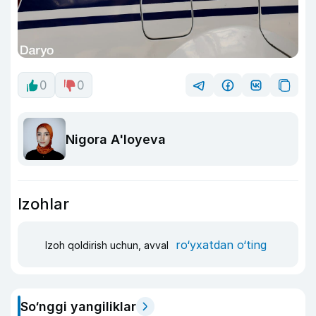
0
0
Nigora A'loyeva
Izohlar
ro‘yxatdan o‘ting
Izoh qoldirish uchun, avval
So‘nggi yangiliklar