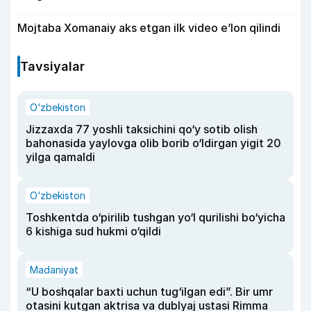
Mojtaba Xomanaiy aks etgan ilk video e’lon qilindi
Tavsiyalar
O‘zbekiston
Jizzaxda 77 yoshli taksichini qo‘y sotib olish
bahonasida yaylovga olib borib o‘ldirgan yigit 20
yilga qamaldi
O‘zbekiston
Toshkentda o‘pirilib tushgan yo‘l qurilishi bo‘yicha
6 kishiga sud hukmi o‘qildi
Madaniyat
“U boshqalar baxti uchun tug‘ilgan edi”. Bir umr
otasini kutgan aktrisa va dublyaj ustasi Rimma