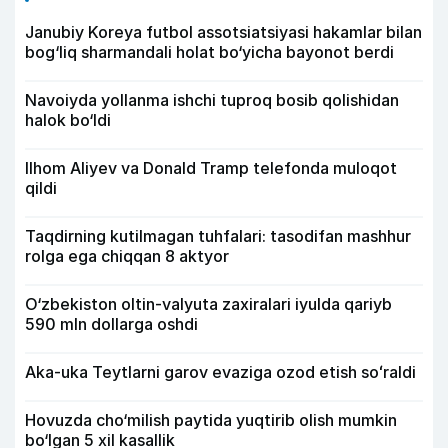
Janubiy Koreya futbol assotsiatsiyasi hakamlar bilan
bog‘liq sharmandali holat bo‘yicha bayonot berdi
Navoiyda yollanma ishchi tuproq bosib qolishidan
halok bo‘ldi
Ilhom Aliyev va Donald Tramp telefonda muloqot
qildi
Taqdirning kutilmagan tuhfalari: tasodifan mashhur
rolga ega chiqqan 8 aktyor
O‘zbekiston oltin-valyuta zaxiralari iyulda qariyb
590 mln dollarga oshdi
Aka-uka Teytlarni garov evaziga ozod etish soʻraldi
Hovuzda cho‘milish paytida yuqtirib olish mumkin
bo‘lgan 5 xil kasallik