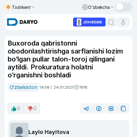
Toshkent
O‘zbekcha
Buxoroda qabristonni
obodonlashtirishga sarflanishi lozim
bo‘lgan pullar talon-toroj qilingani
aytildi. Prokuratura holatni
o‘rganishni boshladi
O‘zbekiston
14:08 / 24.01.2021
1916
0
0
Laylo Hayitova