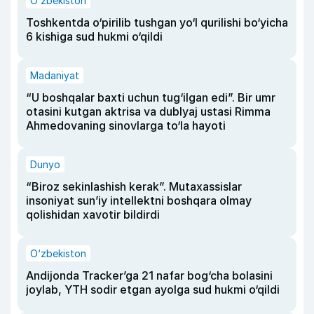
O‘zbekiston
Toshkentda o‘pirilib tushgan yo‘l qurilishi bo‘yicha
6 kishiga sud hukmi o‘qildi
Madaniyat
“U boshqalar baxti uchun tug‘ilgan edi”. Bir umr
otasini kutgan aktrisa va dublyaj ustasi Rimma
Ahmedovaning sinovlarga to‘la hayoti
Dunyo
“Biroz sekinlashish kerak”. Mutaxassislar
insoniyat sun’iy intellektni boshqara olmay
qolishidan xavotir bildirdi
O‘zbekiston
Andijonda Tracker’ga 21 nafar bog‘cha bolasini
joylab, YTH sodir etgan ayolga sud hukmi o‘qildi