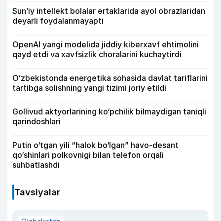
Sun’iy intellekt bolalar ertaklarida ayol obrazlaridan
deyarli foydalanmayapti
OpenAI yangi modelida jiddiy kiberxavf ehtimolini
qayd etdi va xavfsizlik choralarini kuchaytirdi
Oʻzbekistonda energetika sohasida davlat tariflarini
tartibga solishning yangi tizimi joriy etildi
Gollivud aktyorlarining ko‘pchilik bilmaydigan taniqli
qarindoshlari
Putin o‘tgan yili “halok bo‘lgan” havo-desant
qo‘shinlari polkovnigi bilan telefon orqali
suhbatlashdi
Tavsiyalar