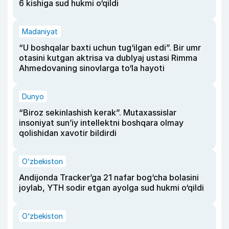
6 kishiga sud hukmi o‘qildi
Madaniyat
“U boshqalar baxti uchun tug‘ilgan edi”. Bir umr
otasini kutgan aktrisa va dublyaj ustasi Rimma
Ahmedovaning sinovlarga to‘la hayoti
Dunyo
“Biroz sekinlashish kerak”. Mutaxassislar
insoniyat sun’iy intellektni boshqara olmay
qolishidan xavotir bildirdi
O‘zbekiston
Andijonda Tracker’ga 21 nafar bog‘cha bolasini
joylab, YTH sodir etgan ayolga sud hukmi o‘qildi
O‘zbekiston