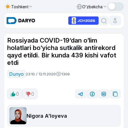
Toshkent
O‘zbekcha
Rossiyada COVID-19’dan o‘lim
holatlari bo‘yicha sutkalik antirekord
qayd etildi. Bir kunda 439 kishi vafot
etdi
Dunyo
23:10 / 12.11.2020
1309
0
0
Nigora A'loyeva