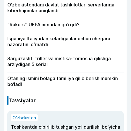
O‘zbekistondagi davlat tashkilotlari serverlariga
kiberhujumlar aniqlandi
“Rakurs”. UEFA nimadan qo‘rqdi?
Ispaniya Italiyadan keladiganlar uchun chegara
nazoratini oʻrnatdi
Sarguzasht, triller va mistika: tomosha qilishga
arziydigan 5 serial
Otaning ismini bolaga familiya qilib berish mumkin
bo‘ladi
Tavsiyalar
O‘zbekiston
Toshkentda o‘pirilib tushgan yo‘l qurilishi bo‘yicha