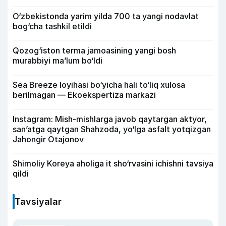
O‘zbekistonda yarim yilda 700 ta yangi nodavlat
bog‘cha tashkil etildi
Qozog‘iston terma jamoasining yangi bosh
murabbiyi ma’lum bo‘ldi
Sea Breeze loyihasi bo‘yicha hali to‘liq xulosa
berilmagan — Ekoekspertiza markazi
Instagram: Mish-mishlarga javob qaytargan aktyor,
san’atga qaytgan Shahzoda, yo‘lga asfalt yotqizgan
Jahongir Otajonov
Shimoliy Koreya aholiga it sho‘rvasini ichishni tavsiya
qildi
Tavsiyalar