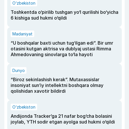
O‘zbekiston
Toshkentda o‘pirilib tushgan yo‘l qurilishi bo‘yicha
6 kishiga sud hukmi o‘qildi
Madaniyat
“U boshqalar baxti uchun tug‘ilgan edi”. Bir umr
otasini kutgan aktrisa va dublyaj ustasi Rimma
Ahmedovaning sinovlarga to‘la hayoti
Dunyo
“Biroz sekinlashish kerak”. Mutaxassislar
insoniyat sun’iy intellektni boshqara olmay
qolishidan xavotir bildirdi
O‘zbekiston
Andijonda Tracker’ga 21 nafar bog‘cha bolasini
joylab, YTH sodir etgan ayolga sud hukmi o‘qildi