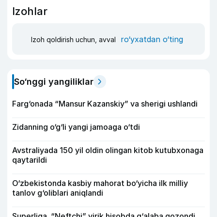
Izohlar
ro‘yxatdan o‘ting
Izoh qoldirish uchun, avval
So‘nggi yangiliklar
Farg‘onada “Mansur Kazanskiy” va sherigi ushlandi
Zidanning o‘g‘li yangi jamoaga o‘tdi
Avstraliyada 150 yil oldin olingan kitob kutubxonaga
qaytarildi
O‘zbekistonda kasbiy mahorat bo‘yicha ilk milliy
tanlov g‘oliblari aniqlandi
Superliga. “Neftchi” yirik hisobda g‘alaba qozondi,