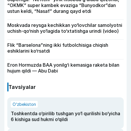
“OKMK” super kambek evaziga “Bunyodkor”dan
ustun keldi, “Nasaf” durang qayd etdi
Moskvada reysga kechikkan yo‘lovchilar samolyotni
uchish-qo‘nish yo‘lagida to‘xtatishga urindi (video)
Flik “Barselona”ning ikki futbolchisiga chiqish
eshiklarini ko‘rsatdi
Eron Hormuzda BAA yonilg‘i kemasiga raketa bilan
hujum qildi — Abu Dabi
Tavsiyalar
O‘zbekiston
Toshkentda o‘pirilib tushgan yo‘l qurilishi bo‘yicha
6 kishiga sud hukmi o‘qildi