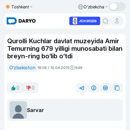
Toshkent
O‘zbekcha
Qurolli Kuchlar davlat muzeyida Amir
Temurning 679 yilligi munosabati bilan
breyn-ring bo‘lib o‘tdi
O‘zbekiston
18:58 / 10.04.2015
946
0
0
Sarvar