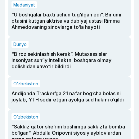
Madaniyat
“U boshqalar baxti uchun tug‘ilgan edi”. Bir umr
otasini kutgan aktrisa va dublyaj ustasi Rimma
Ahmedovaning sinovlarga to‘la hayoti
Dunyo
“Biroz sekinlashish kerak”. Mutaxassislar
insoniyat sun’iy intellektni boshqara olmay
qolishidan xavotir bildirdi
O‘zbekiston
Andijonda Tracker’ga 21 nafar bog‘cha bolasini
joylab, YTH sodir etgan ayolga sud hukmi o‘qildi
O‘zbekiston
“Sakkiz qator she’rim boshimga sakkizta bomba
bo‘lgan”. Abdulla Oripovni siyosiy ayblovlardan