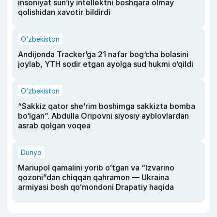
insoniyat sun’iy intellektni boshqara olmay
qolishidan xavotir bildirdi
O‘zbekiston
Andijonda Tracker’ga 21 nafar bog‘cha bolasini
joylab, YTH sodir etgan ayolga sud hukmi o‘qildi
O‘zbekiston
“Sakkiz qator she’rim boshimga sakkizta bomba
bo‘lgan”. Abdulla Oripovni siyosiy ayblovlardan
asrab qolgan voqea
Dunyo
Mariupol qamalini yorib oʻtgan va “Izvarino
qozoni”dan chiqqan qahramon — Ukraina
armiyasi bosh qoʻmondoni Drapatiy haqida