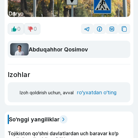
0
0
Abduqahhor Qosimov
Izohlar
ro‘yxatdan o‘ting
Izoh qoldirish uchun, avval
So‘nggi yangiliklar
Tojikiston qo‘shni davlatlardan uch baravar ko‘p