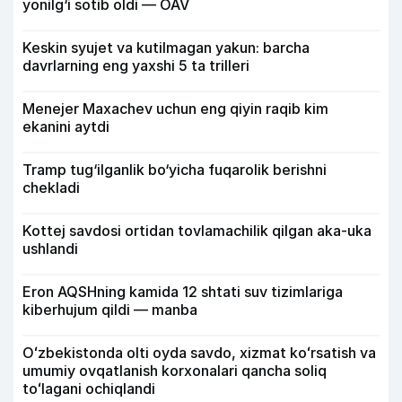
yonilg‘i sotib oldi — OAV
Keskin syujet va kutilmagan yakun: barcha
davrlarning eng yaxshi 5 ta trilleri
Menejer Maxachev uchun eng qiyin raqib kim
ekanini aytdi
Tramp tug‘ilganlik bo‘yicha fuqarolik berishni
chekladi
Kottej savdosi ortidan tovlamachilik qilgan aka-uka
ushlandi
Eron AQSHning kamida 12 shtati suv tizimlariga
kiberhujum qildi — manba
Oʻzbekistonda olti oyda savdo, xizmat koʻrsatish va
umumiy ovqatlanish korxonalari qancha soliq
toʻlagani ochiqlandi