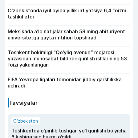
O‘zbekistonda iyul oyida yillik inflyatsiya 6,4 foizni
tashkil etdi
Meksikada a’lo natijalar sabab 58 ming abituriyent
universitetga qayta imtihon topshiradi
Toshkent hokimligi “Qo‘yliq avenue” mojarosi
yuzasidan munosabat bildirdi: qurilish ishlarining 53
foizi yakunlangan
FIFA Yevropa ligalari tomonidan jiddiy qarshilikka
uchradi
Tavsiyalar
O‘zbekiston
Toshkentda o‘pirilib tushgan yo‘l qurilishi bo‘yicha
6 kishiga sud hukmi o‘qildi