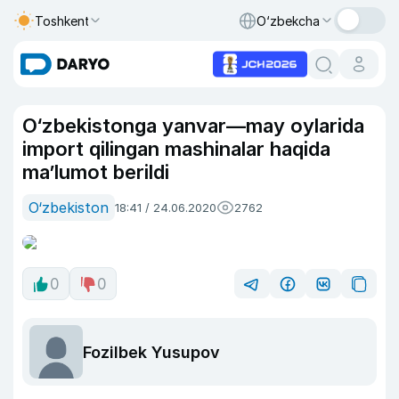
Toshkent
O‘zbekcha
O‘zbekistonga yanvar—may oylarida
import qilingan mashinalar haqida
ma’lumot berildi
O‘zbekiston
18:41 / 24.06.2020
2762
0
0
Fozilbek Yusupov