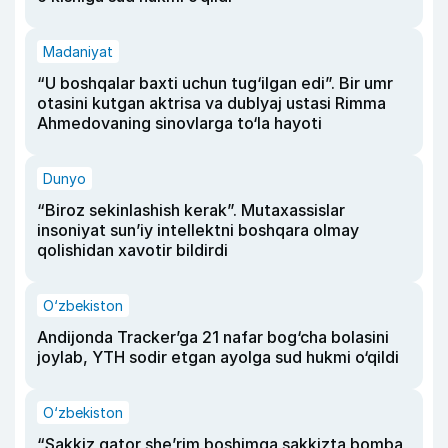
Madaniyat
“U boshqalar baxti uchun tug‘ilgan edi”. Bir umr
otasini kutgan aktrisa va dublyaj ustasi Rimma
Ahmedovaning sinovlarga to‘la hayoti
Dunyo
“Biroz sekinlashish kerak”. Mutaxassislar
insoniyat sun’iy intellektni boshqara olmay
qolishidan xavotir bildirdi
O‘zbekiston
Andijonda Tracker’ga 21 nafar bog‘cha bolasini
joylab, YTH sodir etgan ayolga sud hukmi o‘qildi
O‘zbekiston
“Sakkiz qator she’rim boshimga sakkizta bomba