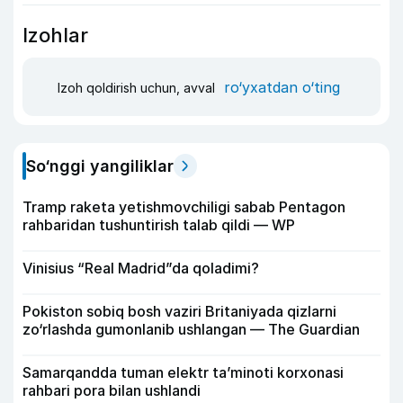
Izohlar
ro‘yxatdan o‘ting
Izoh qoldirish uchun, avval
So‘nggi yangiliklar
Tramp raketa yetishmovchiligi sabab Pentagon
rahbaridan tushuntirish talab qildi — WP
Vinisius “Real Madrid”da qoladimi?
Pokiston sobiq bosh vaziri Britaniyada qizlarni
zo‘rlashda gumonlanib ushlangan — The Guardian
Samarqandda tuman elektr ta’minoti korxonasi
rahbari pora bilan ushlandi