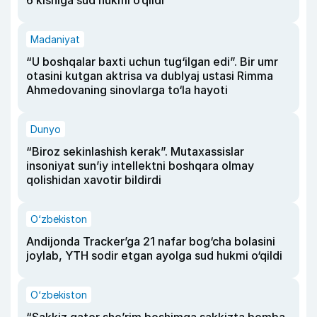
6 kishiga sud hukmi o‘qildi
Madaniyat
“U boshqalar baxti uchun tug‘ilgan edi”. Bir umr
otasini kutgan aktrisa va dublyaj ustasi Rimma
Ahmedovaning sinovlarga to‘la hayoti
Dunyo
“Biroz sekinlashish kerak”. Mutaxassislar
insoniyat sun’iy intellektni boshqara olmay
qolishidan xavotir bildirdi
O‘zbekiston
Andijonda Tracker’ga 21 nafar bog‘cha bolasini
joylab, YTH sodir etgan ayolga sud hukmi o‘qildi
O‘zbekiston