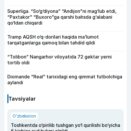
Superliga. “So‘g‘diyona” “Andijon”ni mag‘lub etdi,
“Paxtakor” “Buxoro”ga qarshi bahsda g‘alabani
qo‘ldan chiqardi
Tramp AQSH o‘q-dorilari haqida ma’lumot
tarqatganlarga qamoq bilan tahdid qildi
“Tolibon” Nangarhor viloyatida 72 gektar yerni
tortib oldi
Diomande “Real” tarixidagi eng qimmat futbolchiga
aylandi
Tavsiyalar
O‘zbekiston
Toshkentda o‘pirilib tushgan yo‘l qurilishi bo‘yicha