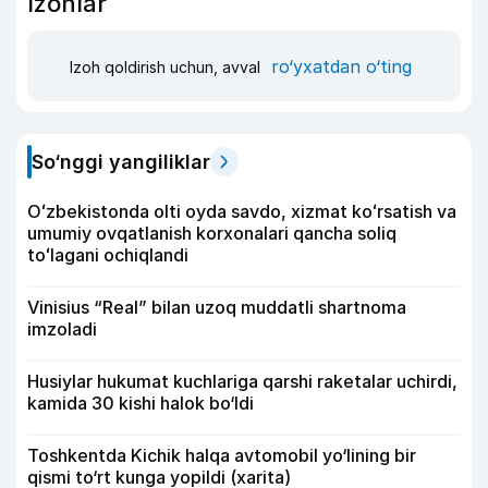
Izohlar
ro‘yxatdan o‘ting
Izoh qoldirish uchun, avval
So‘nggi yangiliklar
Oʻzbekistonda olti oyda savdo, xizmat koʻrsatish va
umumiy ovqatlanish korxonalari qancha soliq
toʻlagani ochiqlandi
Vinisius “Real” bilan uzoq muddatli shartnoma
imzoladi
Husiylar hukumat kuchlariga qarshi raketalar uchirdi,
kamida 30 kishi halok bo‘ldi
Toshkentda Kichik halqa avtomobil yo‘lining bir
qismi to‘rt kunga yopildi (xarita)