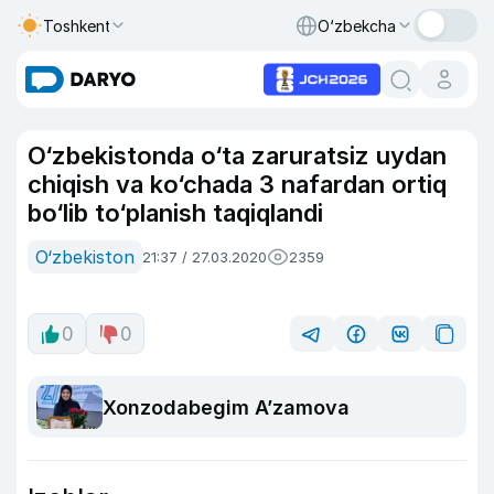
Toshkent
O‘zbekcha
O‘zbekistonda o‘ta zaruratsiz uydan
chiqish va ko‘chada 3 nafardan ortiq
bo‘lib to‘planish taqiqlandi
O‘zbekiston
21:37 / 27.03.2020
2359
0
0
Xonzodabegim A’zamova