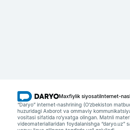
Maxfiylik siyosati
Internet-nas
“Daryo” internet-nashrining (O‘zbekiston matbuo
huzuridagi Axborot va ommaviy kommunikatsiyal
vositasi sifatida ro‘yxatga olingan. Matnli materi
videomateriallaridan foydalanishga “daryo.uz” sa