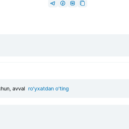
uchun, avval
ro‘yxatdan o‘ting