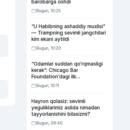
barobarga oshdi
Bugun, 10:25
“U Habibning ashaddiy muxlisi”
— Trampning sevimli jangchilari
kim ekani aytildi
Bugun, 10:20
“Odamlar suddan qo‘rqmasligi
kerak”: Chicago Bar
Foundation’dagi ilk
o‘zbekistonlik Go‘zal
Bugun, 10:11
Abduaxatova
Hayron qolasiz: sevimli
yeguliklarimiz aslida nimadan
tayyorlanishini bilasizmi?
Bugun, 09:40