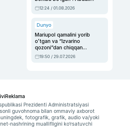
Oripovni siyosiy
12:24 / 01.08.2026
ayblovlardan asrab
qolgan voqea
Dunyo
Mariupol qamalini yorib
oʻtgan va “Izvarino
qozoni”dan chiqqan
qahramon — Ukraina
19:50 / 29.07.2026
armiyasi bosh
qoʻmondoni Drapatiy
haqida
ivi
Reklama
publikasi Prezidenti Administratsiyasi
-sonli guvohnoma bilan ommaviy axborot
shuningdek, fotografik, grafik, audio va/yoki
et-nashrining muallifligini ko‘rsatuvchi