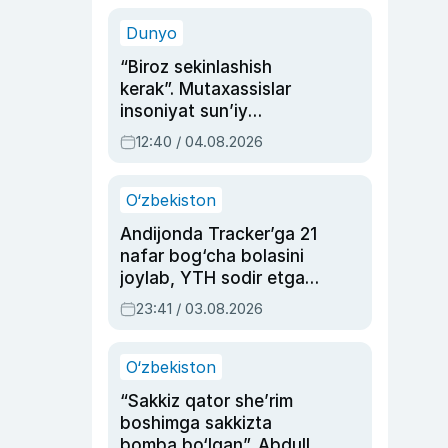
sinovlarga to‘la hayoti
Dunyo
“Biroz sekinlashish
kerak”. Mutaxassislar
insoniyat sun’iy
intellektni boshqara
12:40 / 04.08.2026
olmay qolishidan xavotir
bildirdi
O‘zbekiston
Andijonda Tracker’ga 21
nafar bog‘cha bolasini
joylab, YTH sodir etgan
ayolga sud hukmi o‘qildi
23:41 / 03.08.2026
O‘zbekiston
“Sakkiz qator she’rim
boshimga sakkizta
bomba bo‘lgan”. Abdulla