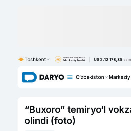
Toshkent
USD :
12 178,85
so'm
O‘zbekiston
Markaziy
“Buxoro” temiryo‘l vokzal
olindi (foto)