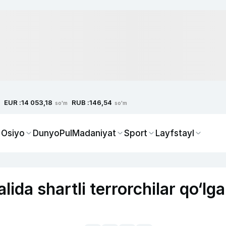
EUR :
RUB :
14 053,18
146,54
so'm
so'm
 Osiyo
Dunyo
Pul
Madaniyat
Sport
Layfstayl
ida shartli terrorchilar qo‘lga