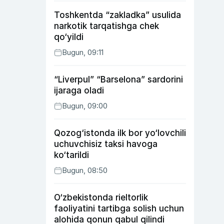
Toshkentda “zakladka” usulida
narkotik tarqatishga chek
qo‘yildi
Bugun, 09:11
“Liverpul” “Barselona” sardorini
ijaraga oladi
Bugun, 09:00
Qozog‘istonda ilk bor yo‘lovchili
uchuvchisiz taksi havoga
ko‘tarildi
Bugun, 08:50
O‘zbekistonda rieltorlik
faoliyatini tartibga solish uchun
alohida qonun qabul qilindi