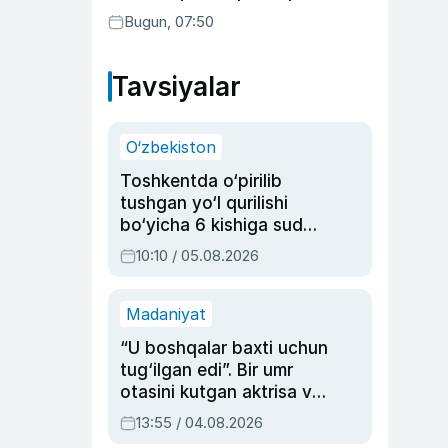
Bugun, 07:50
Tavsiyalar
O‘zbekiston
Toshkentda o‘pirilib
tushgan yo‘l qurilishi
bo‘yicha 6 kishiga sud
hukmi o‘qildi
10:10 / 05.08.2026
Madaniyat
“U boshqalar baxti uchun
tug‘ilgan edi”. Bir umr
otasini kutgan aktrisa va
dublyaj ustasi Rimma
13:55 / 04.08.2026
Ahmedovaning