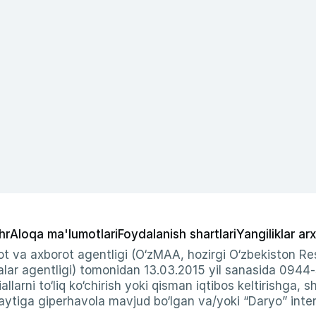
hr
Aloqa ma'lumotlari
Foydalanish shartlari
Yangiliklar arx
t va axborot agentligi (O‘zMAA, hozirgi O‘zbekiston Res
ar agentligi) tomonidan 13.03.2015 yil sanasida 0944
allarni to‘liq ko‘chirish yoki qisman iqtibos keltirishga, 
ytiga giperhavola mavjud bo‘lgan va/yoki “Daryo” intern