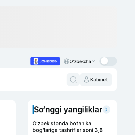
O‘zbekcha
Kabinet
So‘nggi yangiliklar
O‘zbekistonda botanika
bog‘lariga tashriflar soni 3,8