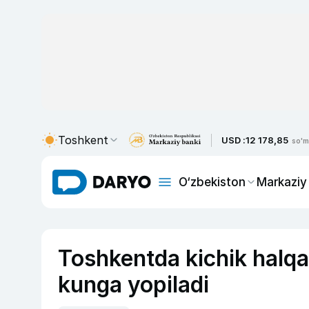
Toshkent
USD :
12 178,85
so'm
O‘zbekiston
Markaziy
Toshkentda kichik halqa 
kunga yopiladi