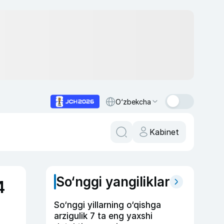
O‘zbekcha
Kabinet
So‘nggi yangiliklar
4
So‘nggi yillarning o‘qishga
arzigulik 7 ta eng yaxshi