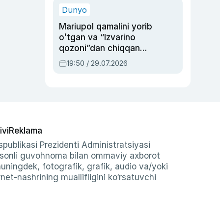
Dunyo
Mariupol qamalini yorib
oʻtgan va “Izvarino
qozoni”dan chiqqan
qahramon — Ukraina
19:50 / 29.07.2026
armiyasi bosh
qoʻmondoni Drapatiy
haqida
ivi
Reklama
publikasi Prezidenti Administratsiyasi
-sonli guvohnoma bilan ommaviy axborot
shuningdek, fotografik, grafik, audio va/yoki
et-nashrining muallifligini ko‘rsatuvchi