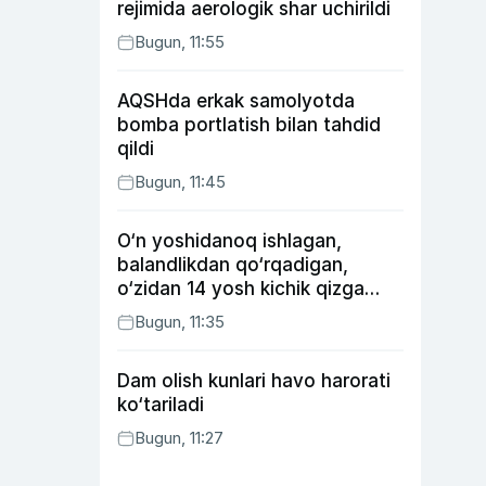
rejimida aerologik shar uchirildi
Bugun, 11:55
AQSHda erkak samolyotda
bomba portlatish bilan tahdid
qildi
Bugun, 11:45
O‘n yoshidanoq ishlagan,
balandlikdan qo‘rqadigan,
o‘zidan 14 yosh kichik qizga
uylangan Yorqinxo‘ja Umarov
Bugun, 11:35
34 yoshda
Dam olish kunlari havo harorati
ko‘tariladi
Bugun, 11:27