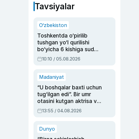
Tavsiyalar
O‘zbekiston
Toshkentda o‘pirilib
tushgan yo‘l qurilishi
bo‘yicha 6 kishiga sud
hukmi o‘qildi
10:10 / 05.08.2026
Madaniyat
“U boshqalar baxti uchun
tug‘ilgan edi”. Bir umr
otasini kutgan aktrisa va
dublyaj ustasi Rimma
13:55 / 04.08.2026
Ahmedovaning
sinovlarga to‘la hayoti
Dunyo