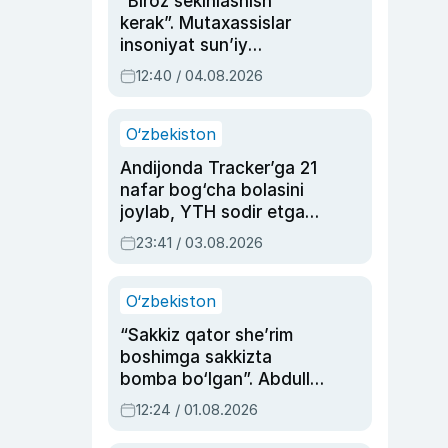
“Biroz sekinlashish
kerak”. Mutaxassislar
insoniyat sun’iy
intellektni boshqara
12:40 / 04.08.2026
olmay qolishidan xavotir
bildirdi
O‘zbekiston
Andijonda Tracker’ga 21
nafar bog‘cha bolasini
joylab, YTH sodir etgan
ayolga sud hukmi o‘qildi
23:41 / 03.08.2026
O‘zbekiston
“Sakkiz qator she’rim
boshimga sakkizta
bomba bo‘lgan”. Abdulla
Oripovni siyosiy
12:24 / 01.08.2026
ayblovlardan asrab
qolgan voqea