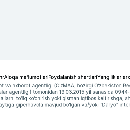
hr
Aloqa ma'lumotlari
Foydalanish shartlari
Yangiliklar arx
t va axborot agentligi (O‘zMAA, hozirgi O‘zbekiston Res
ar agentligi) tomonidan 13.03.2015 yil sanasida 0944
allarni to‘liq ko‘chirish yoki qisman iqtibos keltirishga, 
ytiga giperhavola mavjud bo‘lgan va/yoki “Daryo” intern