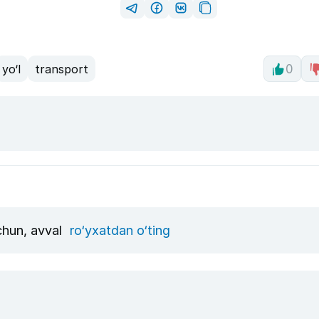
yo‘l
transport
0
uchun, avval
ro‘yxatdan o‘ting