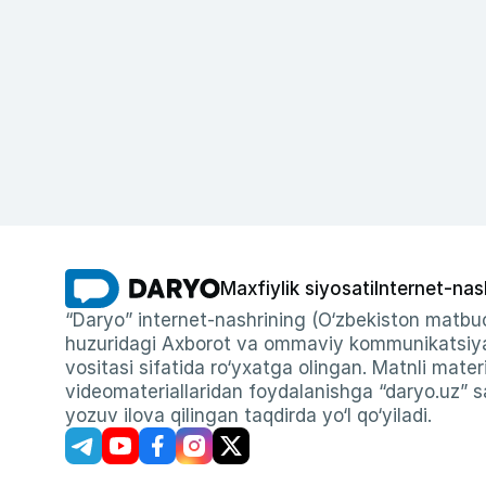
Maxfiylik siyosati
Internet-nas
“Daryo” internet-nashrining (O‘zbekiston matbuo
huzuridagi Axborot va ommaviy kommunikatsiyal
vositasi sifatida ro‘yxatga olingan. Matnli materi
videomateriallaridan foydalanishga “daryo.uz” sa
yozuv ilova qilingan taqdirda yo‘l qo‘yiladi.