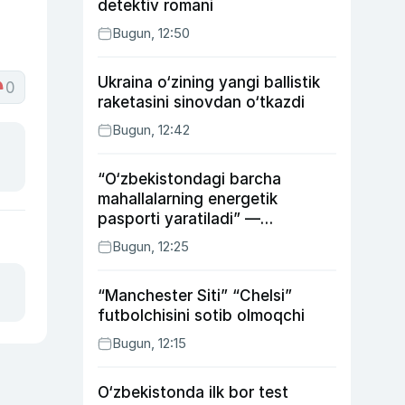
detektiv romani
Bugun, 12:50
Ukraina o‘zining yangi ballistik
0
raketasini sinovdan o‘tkazdi
Bugun, 12:42
“O‘zbekistondagi barcha
mahallalarning energetik
pasporti yaratiladi” —
energetika vaziri
Bugun, 12:25
“Manchester Siti” “Chelsi”
futbolchisini sotib olmoqchi
Bugun, 12:15
O‘zbekistonda ilk bor test