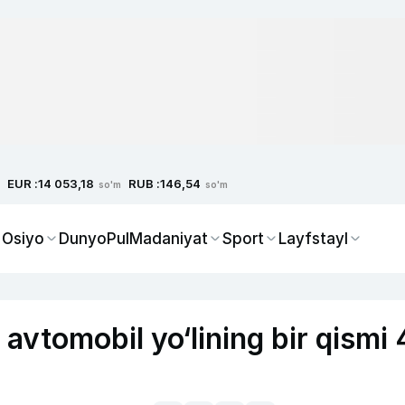
EUR :
RUB :
14 053,18
146,54
so'm
so'm
 Osiyo
Dunyo
Pul
Madaniyat
Sport
Layfstayl
avtomobil yo‘lining bir qismi 