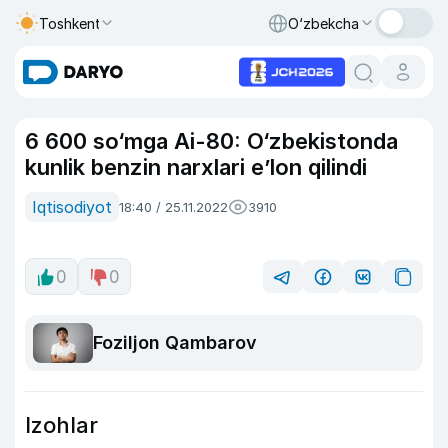
Toshkent
O‘zbekcha
6 600 so‘mga Ai-80: O‘zbekistonda
kunlik benzin narxlari e’lon qilindi
Iqtisodiyot
18:40 / 25.11.2022
3910
0
0
Foziljon Qambarov
Izohlar