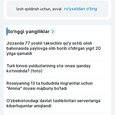
ro‘yxatdan o‘ting
Izoh qoldirish uchun, avval
So‘nggi yangiliklar
Jizzaxda 77 yoshli taksichini qo‘y sotib olish
bahonasida yaylovga olib borib o‘ldirgan yigit 20
yilga qamaldi
Turk kinosi yulduzlarining ota-onasi qanday
ko‘rinishda? (foto)
Rossiyaning 13 ta hududida migrantlar uchun
“Amina” ilovasi majburiy bo‘ladi
O‘zbekistondagi davlat tashkilotlari serverlariga
kiberhujumlar aniqlandi