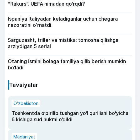
“Rakurs”. UEFA nimadan qo‘rqdi?
Ispaniya Italiyadan keladiganlar uchun chegara
nazoratini oʻrnatdi
Sarguzasht, triller va mistika: tomosha qilishga
arziydigan 5 serial
Otaning ismini bolaga familiya qilib berish mumkin
bo‘ladi
Tavsiyalar
O‘zbekiston
Toshkentda o‘pirilib tushgan yo‘l qurilishi bo‘yicha
6 kishiga sud hukmi o‘qildi
Madaniyat