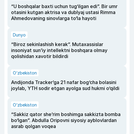
“U boshqalar baxti uchun tug‘ilgan edi”. Bir umr
otasini kutgan aktrisa va dublyaj ustasi Rimma
Ahmedovaning sinovlarga to‘la hayoti
Dunyo
“Biroz sekinlashish kerak”. Mutaxassislar
insoniyat sun’iy intellektni boshqara olmay
qolishidan xavotir bildirdi
O‘zbekiston
Andijonda Tracker’ga 21 nafar bog‘cha bolasini
joylab, YTH sodir etgan ayolga sud hukmi o‘qildi
O‘zbekiston
“Sakkiz qator she’rim boshimga sakkizta bomba
bo‘lgan”. Abdulla Oripovni siyosiy ayblovlardan
asrab qolgan voqea