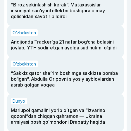
“Biroz sekinlashish kerak”. Mutaxassislar
insoniyat sun’iy intellektni boshqara olmay
qolishidan xavotir bildirdi
O‘zbekiston
Andijonda Tracker’ga 21 nafar bog‘cha bolasini
joylab, YTH sodir etgan ayolga sud hukmi o‘qildi
O‘zbekiston
“Sakkiz qator she’rim boshimga sakkizta bomba
bo‘lgan”. Abdulla Oripovni siyosiy ayblovlardan
asrab qolgan voqea
Dunyo
Mariupol qamalini yorib oʻtgan va “Izvarino
qozoni”dan chiqqan qahramon — Ukraina
armiyasi bosh qoʻmondoni Drapatiy haqida