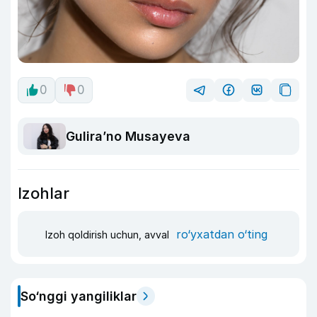
0
0
Guliraʼno Musayeva
Izohlar
ro‘yxatdan o‘ting
Izoh qoldirish uchun, avval
So‘nggi yangiliklar