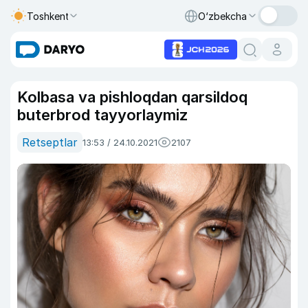
Toshkent
O‘zbekcha
Kolbasa va pishloqdan qarsildoq
buterbrod tayyorlaymiz
Retseptlar
13:53 / 24.10.2021
2107