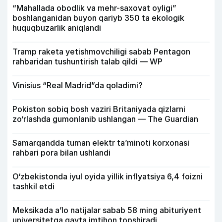
“Mahallada obodlik va mehr-saxovat oyligi”
boshlanganidan buyon qariyb 350 ta ekologik
huquqbuzarlik aniqlandi
Tramp raketa yetishmovchiligi sabab Pentagon
rahbaridan tushuntirish talab qildi — WP
Vinisius “Real Madrid”da qoladimi?
Pokiston sobiq bosh vaziri Britaniyada qizlarni
zo‘rlashda gumonlanib ushlangan — The Guardian
Samarqandda tuman elektr ta’minoti korxonasi
rahbari pora bilan ushlandi
O‘zbekistonda iyul oyida yillik inflyatsiya 6,4 foizni
tashkil etdi
Meksikada a’lo natijalar sabab 58 ming abituriyent
universitetga qayta imtihon topshiradi