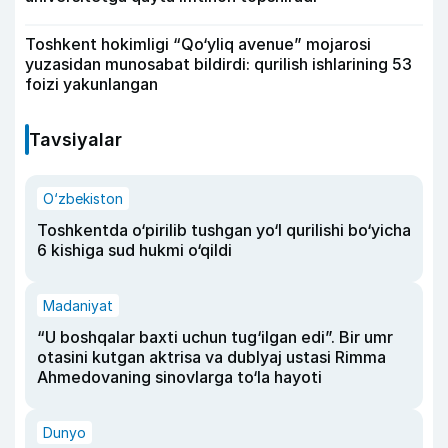
Toshkent hokimligi “Qo‘yliq avenue” mojarosi
yuzasidan munosabat bildirdi: qurilish ishlarining 53
foizi yakunlangan
Tavsiyalar
O‘zbekiston
Toshkentda o‘pirilib tushgan yo‘l qurilishi bo‘yicha
6 kishiga sud hukmi o‘qildi
Madaniyat
“U boshqalar baxti uchun tug‘ilgan edi”. Bir umr
otasini kutgan aktrisa va dublyaj ustasi Rimma
Ahmedovaning sinovlarga to‘la hayoti
Dunyo