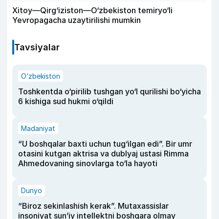
Xitoy—Qirg‘iziston—O‘zbekiston temiryo‘li
Yevropagacha uzaytirilishi mumkin
Tavsiyalar
O‘zbekiston
Toshkentda o‘pirilib tushgan yo‘l qurilishi bo‘yicha
6 kishiga sud hukmi o‘qildi
Madaniyat
“U boshqalar baxti uchun tug‘ilgan edi”. Bir umr
otasini kutgan aktrisa va dublyaj ustasi Rimma
Ahmedovaning sinovlarga to‘la hayoti
Dunyo
“Biroz sekinlashish kerak”. Mutaxassislar
insoniyat sun’iy intellektni boshqara olmay