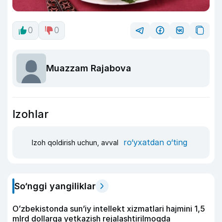
0
0
Muazzam Rajabova
Izohlar
ro‘yxatdan o‘ting
Izoh qoldirish uchun, avval
So‘nggi yangiliklar
Oʻzbekistonda sunʼiy intellekt xizmatlari hajmini 1,5
mlrd dollarga yetkazish rejalashtirilmoqda