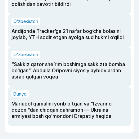
qolishidan xavotir bildirdi
O‘zbekiston
Andijonda Tracker’ga 21 nafar bog‘cha bolasini
joylab, YTH sodir etgan ayolga sud hukmi o‘qildi
O‘zbekiston
“Sakkiz qator she’rim boshimga sakkizta bomba
bo‘lgan”. Abdulla Oripovni siyosiy ayblovlardan
asrab qolgan voqea
Dunyo
Mariupol qamalini yorib oʻtgan va “Izvarino
qozoni”dan chiqqan qahramon — Ukraina
armiyasi bosh qoʻmondoni Drapatiy haqida