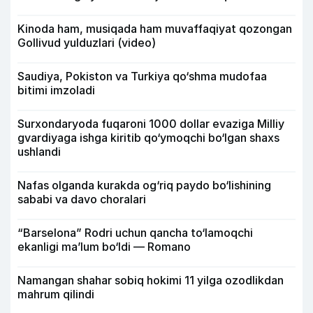
Kinoda ham, musiqada ham muvaffaqiyat qozongan
Gollivud yulduzlari (video)
Saudiya, Pokiston va Turkiya qo‘shma mudofaa
bitimi imzoladi
Surxondaryoda fuqaroni 1000 dollar evaziga Milliy
gvardiyaga ishga kiritib qo‘ymoqchi bo‘lgan shaxs
ushlandi
Nafas olganda kurakda og‘riq paydo bo‘lishining
sababi va davo choralari
“Barselona” Rodri uchun qancha to‘lamoqchi
ekanligi ma’lum bo‘ldi — Romano
Namangan shahar sobiq hokimi 11 yilga ozodlikdan
mahrum qilindi