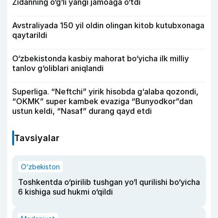
Zidanning o‘g‘li yangi jamoaga o‘tdi
Avstraliyada 150 yil oldin olingan kitob kutubxonaga
qaytarildi
O‘zbekistonda kasbiy mahorat bo‘yicha ilk milliy
tanlov g‘oliblari aniqlandi
Superliga. “Neftchi” yirik hisobda g‘alaba qozondi,
“OKMK” super kambek evaziga “Bunyodkor”dan
ustun keldi, “Nasaf” durang qayd etdi
Tavsiyalar
O‘zbekiston
Toshkentda o‘pirilib tushgan yo‘l qurilishi bo‘yicha
6 kishiga sud hukmi o‘qildi