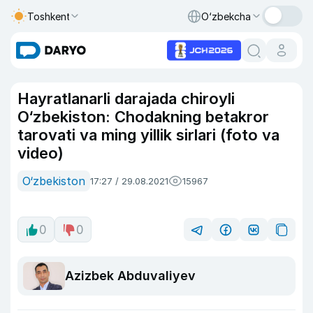
Toshkent
O‘zbekcha
Hayratlanarli darajada chiroyli
O‘zbekiston: Chodakning betakror
tarovati va ming yillik sirlari (foto va
video)
O‘zbekiston
17:27 / 29.08.2021
15967
0
0
Azizbek Abduvaliyev