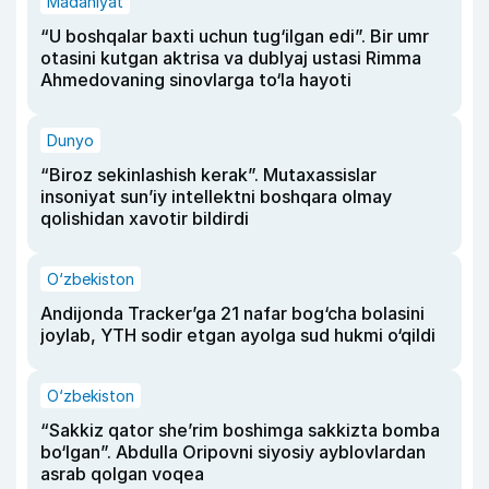
Madaniyat
“U boshqalar baxti uchun tug‘ilgan edi”. Bir umr
otasini kutgan aktrisa va dublyaj ustasi Rimma
Ahmedovaning sinovlarga to‘la hayoti
Dunyo
“Biroz sekinlashish kerak”. Mutaxassislar
insoniyat sun’iy intellektni boshqara olmay
qolishidan xavotir bildirdi
O‘zbekiston
Andijonda Tracker’ga 21 nafar bog‘cha bolasini
joylab, YTH sodir etgan ayolga sud hukmi o‘qildi
O‘zbekiston
“Sakkiz qator she’rim boshimga sakkizta bomba
bo‘lgan”. Abdulla Oripovni siyosiy ayblovlardan
asrab qolgan voqea