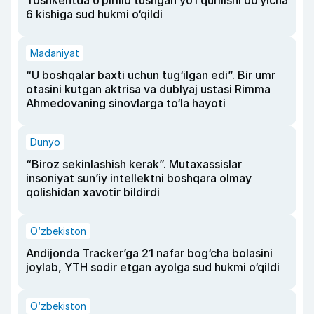
Toshkentda o‘pirilib tushgan yo‘l qurilishi bo‘yicha
6 kishiga sud hukmi o‘qildi
Madaniyat
“U boshqalar baxti uchun tug‘ilgan edi”. Bir umr
otasini kutgan aktrisa va dublyaj ustasi Rimma
Ahmedovaning sinovlarga to‘la hayoti
Dunyo
“Biroz sekinlashish kerak”. Mutaxassislar
insoniyat sun’iy intellektni boshqara olmay
qolishidan xavotir bildirdi
O‘zbekiston
Andijonda Tracker’ga 21 nafar bog‘cha bolasini
joylab, YTH sodir etgan ayolga sud hukmi o‘qildi
O‘zbekiston