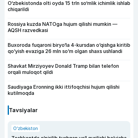
O‘zbekistonda olti oyda 15 trln so‘mlik ichimlik ishlab
chiqarildi
Rossiya kuzda NATOga hujum qilishi mumkin —
AQSH razvedkasi
Buxoroda fuqaroni biryo‘la 4-kursdan o’qishga kiritib
qo’yish evaziga 26 mln so’m olgan shaxs ushlandi
Shavkat Mirziyoyev Donald Tramp bilan telefon
orqali muloqot qildi
Saudiyaga Eronning ikki ittifoqchisi hujum qilishi
kutilmoqda
Tavsiyalar
O‘zbekiston