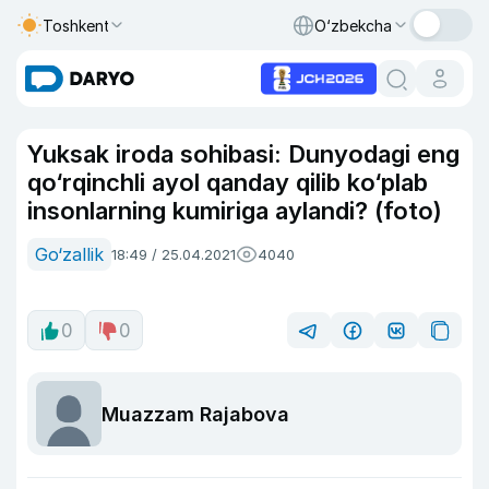
Toshkent
O‘zbekcha
Yuksak iroda sohibasi: Dunyodagi eng
qo‘rqinchli ayol qanday qilib ko‘plab
insonlarning kumiriga aylandi? (foto)
Go‘zallik
18:49 / 25.04.2021
4040
0
0
Muazzam Rajabova