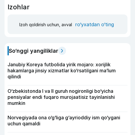
Izohlar
ro‘yxatdan o‘ting
Izoh qoldirish uchun, avval
So‘nggi yangiliklar
Janubiy Koreya futbolida yirik mojaro: xorijlik
hakamlarga jinsiy xizmatlar ko‘rsatilgani ma’lum
qilindi
O‘zbekistonda I va II guruh nogironligi bo‘yicha
pensiyalar endi fuqaro murojaatisiz tayinlanishi
mumkin
Norvegiyada ona o‘g‘liga g‘ayrioddiy ism qo‘ygani
uchun qamaldi