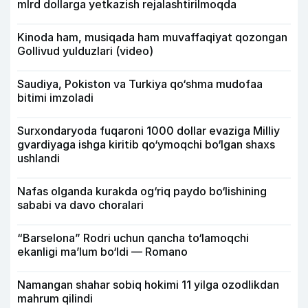
mlrd dollarga yetkazish rejalashtirilmoqda
Kinoda ham, musiqada ham muvaffaqiyat qozongan
Gollivud yulduzlari (video)
Saudiya, Pokiston va Turkiya qo‘shma mudofaa
bitimi imzoladi
Surxondaryoda fuqaroni 1000 dollar evaziga Milliy
gvardiyaga ishga kiritib qo‘ymoqchi bo‘lgan shaxs
ushlandi
Nafas olganda kurakda og‘riq paydo bo‘lishining
sababi va davo choralari
“Barselona” Rodri uchun qancha to‘lamoqchi
ekanligi ma’lum bo‘ldi — Romano
Namangan shahar sobiq hokimi 11 yilga ozodlikdan
mahrum qilindi