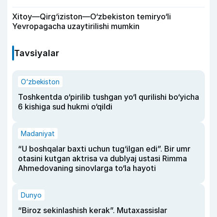
Xitoy—Qirg‘iziston—O‘zbekiston temiryo‘li
Yevropagacha uzaytirilishi mumkin
Tavsiyalar
O‘zbekiston
Toshkentda o‘pirilib tushgan yo‘l qurilishi bo‘yicha
6 kishiga sud hukmi o‘qildi
Madaniyat
“U boshqalar baxti uchun tug‘ilgan edi”. Bir umr
otasini kutgan aktrisa va dublyaj ustasi Rimma
Ahmedovaning sinovlarga to‘la hayoti
Dunyo
“Biroz sekinlashish kerak”. Mutaxassislar