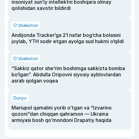
insoniyat sun’iy intellektni boshqara olmay
qolishidan xavotir bildirdi
O‘zbekiston
Andijonda Tracker’ga 21 nafar bog‘cha bolasini
joylab, YTH sodir etgan ayolga sud hukmi o‘qildi
O‘zbekiston
“Sakkiz qator she’rim boshimga sakkizta bomba
bo‘lgan”. Abdulla Oripovni siyosiy ayblovlardan
asrab qolgan voqea
Dunyo
Mariupol qamalini yorib oʻtgan va “Izvarino
qozoni”dan chiqqan qahramon — Ukraina
armiyasi bosh qoʻmondoni Drapatiy haqida