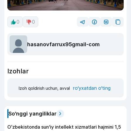
0
0
hasanovfarrux95gmail-com
Izohlar
ro‘yxatdan o‘ting
Izoh qoldirish uchun, avval
So‘nggi yangiliklar
Oʻzbekistonda sunʼiy intellekt xizmatlari hajmini 1,5