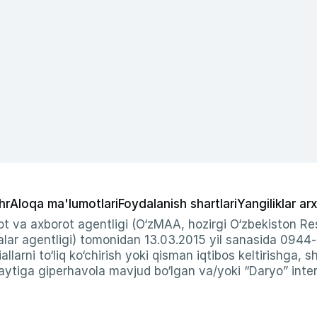
hr
Aloqa ma'lumotlari
Foydalanish shartlari
Yangiliklar arx
t va axborot agentligi (O‘zMAA, hozirgi O‘zbekiston Res
ar agentligi) tomonidan 13.03.2015 yil sanasida 0944
allarni to‘liq ko‘chirish yoki qisman iqtibos keltirishga, 
ytiga giperhavola mavjud bo‘lgan va/yoki “Daryo” intern