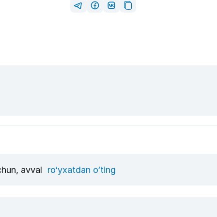
uchun, avval
ro‘yxatdan o‘ting