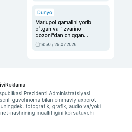
qolgan voqea
Dunyo
Mariupol qamalini yorib
oʻtgan va “Izvarino
qozoni”dan chiqqan
qahramon — Ukraina
19:50 / 29.07.2026
armiyasi bosh
qoʻmondoni Drapatiy
haqida
ivi
Reklama
publikasi Prezidenti Administratsiyasi
-sonli guvohnoma bilan ommaviy axborot
shuningdek, fotografik, grafik, audio va/yoki
et-nashrining muallifligini ko‘rsatuvchi