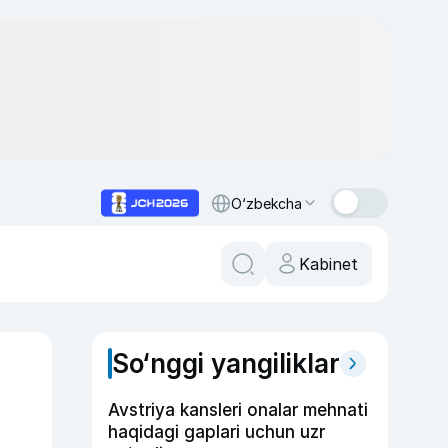
O‘zbekcha
Kabinet
So‘nggi yangiliklar
Avstriya kansleri onalar mehnati
haqidagi gaplari uchun uzr