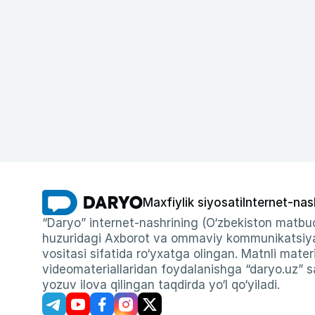
Maxfiylik siyosati
Internet-nas
“Daryo” internet-nashrining (O‘zbekiston matbuo
huzuridagi Axborot va ommaviy kommunikatsiyal
vositasi sifatida ro‘yxatga olingan. Matnli materi
videomateriallaridan foydalanishga “daryo.uz” sa
yozuv ilova qilingan taqdirda yo‘l qo‘yiladi.