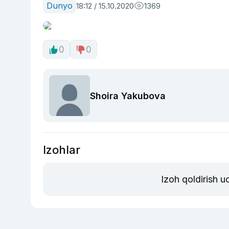
Dunyo
18:12 / 15.10.2020
1369
0
0
Shoira Yakubova
Izohlar
Izoh qoldirish 