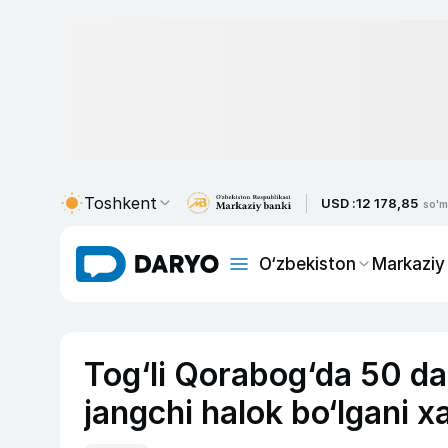
Toshkent
USD :
12 178,85
so'm
O‘zbekiston
Markaziy
Tog‘li Qorabog‘da 50 dan
jangchi halok bo‘lgani xa