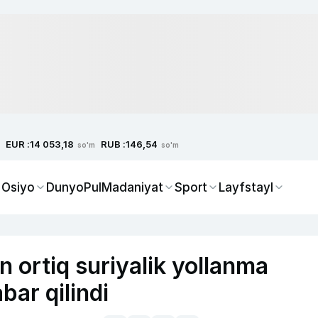
EUR :
RUB :
14 053,18
146,54
so'm
so'm
 Osiyo
Dunyo
Pul
Madaniyat
Sport
Layfstayl
 ortiq suriyalik yollanma
bar qilindi