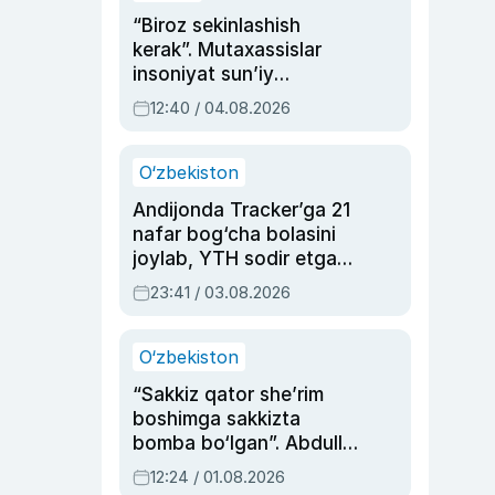
“Biroz sekinlashish
kerak”. Mutaxassislar
insoniyat sun’iy
intellektni boshqara
12:40 / 04.08.2026
olmay qolishidan xavotir
bildirdi
O‘zbekiston
Andijonda Tracker’ga 21
nafar bog‘cha bolasini
joylab, YTH sodir etgan
ayolga sud hukmi o‘qildi
23:41 / 03.08.2026
O‘zbekiston
“Sakkiz qator she’rim
boshimga sakkizta
bomba bo‘lgan”. Abdulla
Oripovni siyosiy
12:24 / 01.08.2026
ayblovlardan asrab