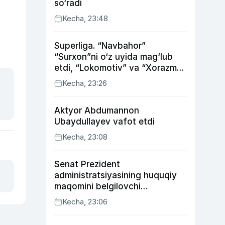
so‘radi
Kecha, 23:48
Superliga. “Navbahor”
“Surxon”ni o‘z uyida mag‘lub
etdi, “Lokomotiv” va “Xorazm”
uyda g‘alaba qozondi
Kecha, 23:26
Aktyor Abdu­mannon
Ubaydullayev vafot etdi
Kecha, 23:08
Senat Prezident
administratsiyasining huquqiy
maqomini belgilovchi
konstitutsiyaviy qonunni
Kecha, 23:06
ma’qulladi