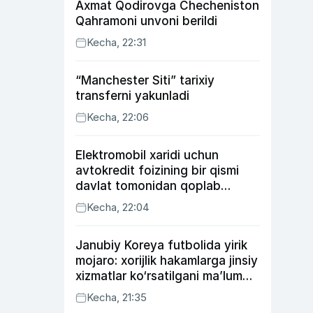
Axmat Qodirovga Checheniston
Qahramoni unvoni berildi
Kecha, 22:31
“Manchester Siti” tarixiy
transferni yakunladi
Kecha, 22:06
Elektromobil xaridi uchun
avtokredit foizining bir qismi
davlat tomonidan qoplab
berilishi mumkin
Kecha, 22:04
Janubiy Koreya futbolida yirik
mojaro: xorijlik hakamlarga jinsiy
xizmatlar ko‘rsatilgani ma’lum
qilindi
Kecha, 21:35