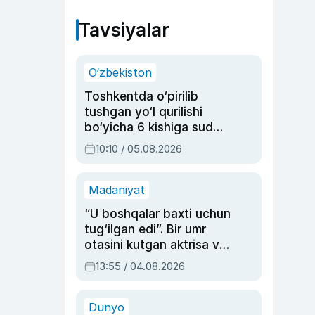
Tavsiyalar
O‘zbekiston
Toshkentda o‘pirilib
tushgan yo‘l qurilishi
bo‘yicha 6 kishiga sud
hukmi o‘qildi
10:10 / 05.08.2026
Madaniyat
“U boshqalar baxti uchun
tug‘ilgan edi”. Bir umr
otasini kutgan aktrisa va
dublyaj ustasi Rimma
13:55 / 04.08.2026
Ahmedovaning
sinovlarga to‘la hayoti
Dunyo