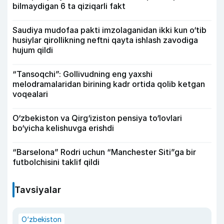
bilmaydigan 6 ta qiziqarli fakt
Saudiya mudofaa pakti imzolaganidan ikki kun o‘tib
husiylar qirollikning neftni qayta ishlash zavodiga
hujum qildi
“Tansoqchi”: Gollivudning eng yaxshi
melodramalaridan birining kadr ortida qolib ketgan
voqealari
O‘zbekiston va Qirg‘iziston pensiya to‘lovlari
bo‘yicha kelishuvga erishdi
“Barselona” Rodri uchun “Manchester Siti”ga bir
futbolchisini taklif qildi
Tavsiyalar
O‘zbekiston