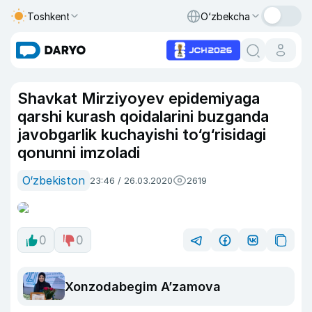
Toshkent
O‘zbekcha
Shavkat Mirziyoyev epidemiyaga
qarshi kurash qoidalarini buzganda
javobgarlik kuchayishi to‘g‘risidagi
qonunni imzoladi
O‘zbekiston
23:46 / 26.03.2020
2619
0
0
Xonzodabegim A’zamova