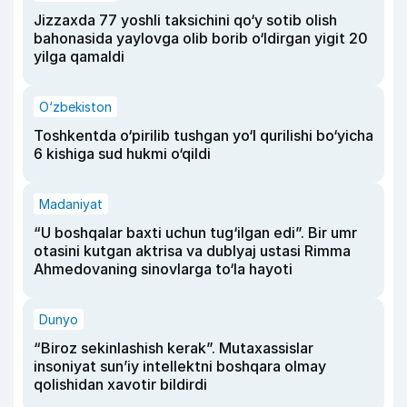
Jizzaxda 77 yoshli taksichini qo‘y sotib olish
bahonasida yaylovga olib borib o‘ldirgan yigit 20
yilga qamaldi
O‘zbekiston
Toshkentda o‘pirilib tushgan yo‘l qurilishi bo‘yicha
6 kishiga sud hukmi o‘qildi
Madaniyat
“U boshqalar baxti uchun tug‘ilgan edi”. Bir umr
otasini kutgan aktrisa va dublyaj ustasi Rimma
Ahmedovaning sinovlarga to‘la hayoti
Dunyo
“Biroz sekinlashish kerak”. Mutaxassislar
insoniyat sun’iy intellektni boshqara olmay
qolishidan xavotir bildirdi