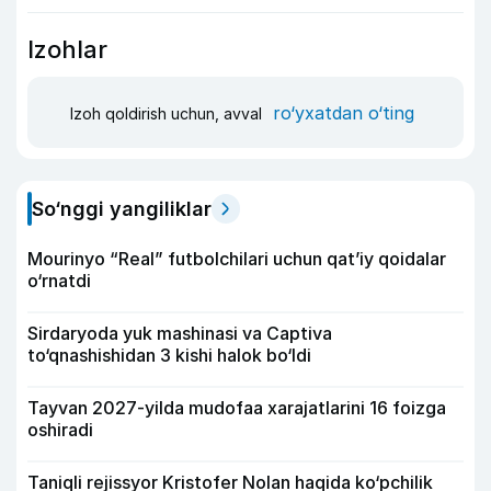
Izohlar
ro‘yxatdan o‘ting
Izoh qoldirish uchun, avval
So‘nggi yangiliklar
Mourinyo “Real” futbolchilari uchun qat’iy qoidalar
o‘rnatdi
Sirdaryoda yuk mashinasi va Captiva
to‘qnashishidan 3 kishi halok bo‘ldi
Tayvan 2027-yilda mudofaa xarajatlarini 16 foizga
oshiradi
Taniqli rejissyor Kristofer Nolan haqida ko‘pchilik