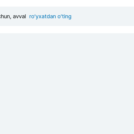
uchun, avval
ro‘yxatdan o‘ting