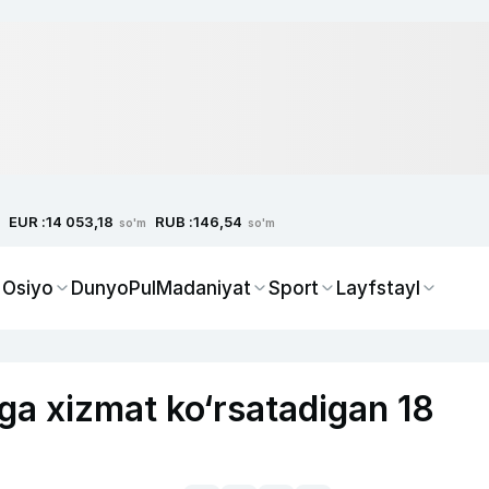
EUR :
RUB :
14 053,18
146,54
so'm
so'm
 Osiyo
Dunyo
Pul
Madaniyat
Sport
Layfstayl
ga xizmat ko‘rsatadigan 18