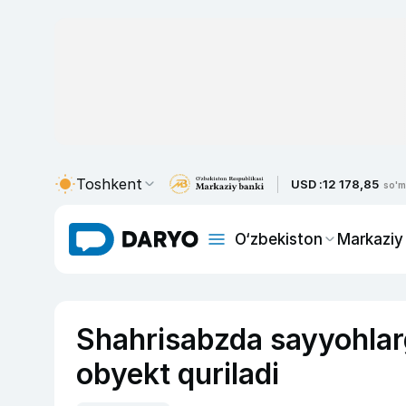
Toshkent
USD :
12 178,85
so'm
O‘zbekiston
Markaziy
Shahrisabzda sayyohlar
obyekt quriladi