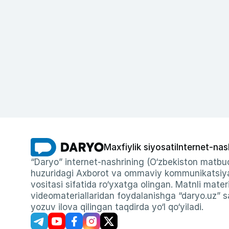
Maxfiylik siyosati
Internet-nas
“Daryo” internet-nashrining (O‘zbekiston matbuo
huzuridagi Axborot va ommaviy kommunikatsiyal
vositasi sifatida ro‘yxatga olingan. Matnli materi
videomateriallaridan foydalanishga “daryo.uz” sa
yozuv ilova qilingan taqdirda yo‘l qo‘yiladi.