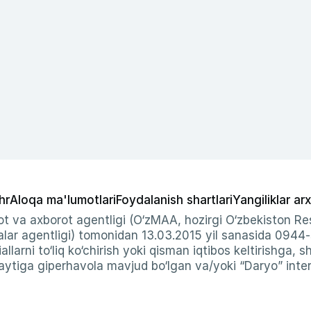
hr
Aloqa ma'lumotlari
Foydalanish shartlari
Yangiliklar arx
t va axborot agentligi (O‘zMAA, hozirgi O‘zbekiston Res
ar agentligi) tomonidan 13.03.2015 yil sanasida 0944
allarni to‘liq ko‘chirish yoki qisman iqtibos keltirishga, 
ytiga giperhavola mavjud bo‘lgan va/yoki “Daryo” intern