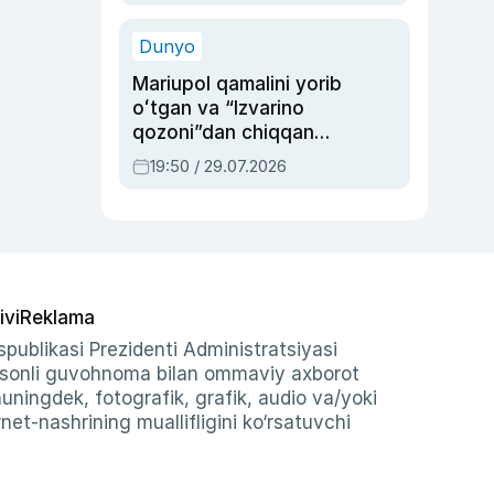
qolgan voqea
Dunyo
Mariupol qamalini yorib
oʻtgan va “Izvarino
qozoni”dan chiqqan
qahramon — Ukraina
19:50 / 29.07.2026
armiyasi bosh
qoʻmondoni Drapatiy
haqida
ivi
Reklama
publikasi Prezidenti Administratsiyasi
-sonli guvohnoma bilan ommaviy axborot
shuningdek, fotografik, grafik, audio va/yoki
et-nashrining muallifligini ko‘rsatuvchi