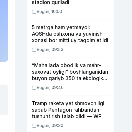
stadion quriladi
Bugun, 10:00
5 metrga ham yetmaydi:
AQSHda oshxona va yuvinish
xonasi bor mitti uy taqdim etildi
Bugun, 09:53
“Mahallada obodlik va mehr-
saxovat oyligi” boshlanganidan
buyon qariyb 350 ta ekologik
huquqbuzarlik aniqlandi
Bugun, 09:40
Tramp raketa yetishmovchiligi
sabab Pentagon rahbaridan
tushuntirish talab qildi — WP
Bugun, 09:30