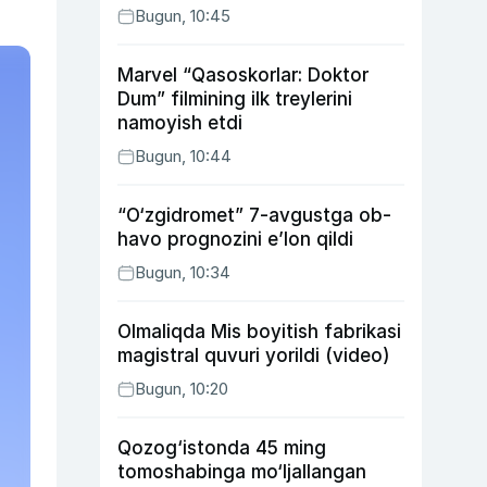
Bugun, 10:45
Marvel “Qasoskorlar: Doktor
Dum” filmining ilk treylerini
namoyish etdi
Bugun, 10:44
“O‘zgidromet” 7-avgustga ob-
havo prognozini e’lon qildi
Bugun, 10:34
Olmaliqda Mis boyitish fabrikasi
magistral quvuri yorildi (video)
Bugun, 10:20
Qozog‘istonda 45 ming
tomoshabinga mo‘ljallangan