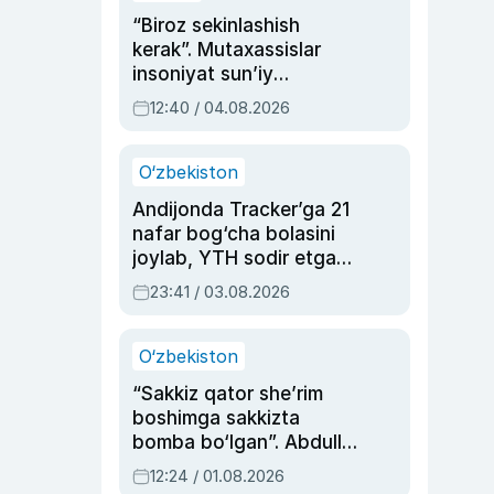
“Biroz sekinlashish
kerak”. Mutaxassislar
insoniyat sun’iy
intellektni boshqara
12:40 / 04.08.2026
olmay qolishidan xavotir
bildirdi
O‘zbekiston
Andijonda Tracker’ga 21
nafar bog‘cha bolasini
joylab, YTH sodir etgan
ayolga sud hukmi o‘qildi
23:41 / 03.08.2026
O‘zbekiston
“Sakkiz qator she’rim
boshimga sakkizta
bomba bo‘lgan”. Abdulla
Oripovni siyosiy
12:24 / 01.08.2026
ayblovlardan asrab