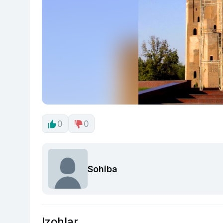
0
0
Sohiba
Izohlar