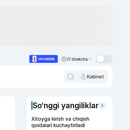
O‘zbekcha
Kabinet
So‘nggi yangiliklar
Xitoyga kirish va chiqish
qoidalari kuchaytiriladi