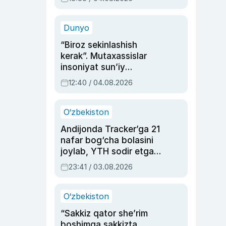
Ahmedovaning
sinovlarga to‘la hayoti
Dunyo
“Biroz sekinlashish
kerak”. Mutaxassislar
insoniyat sun’iy
intellektni boshqara
12:40 / 04.08.2026
olmay qolishidan xavotir
bildirdi
O‘zbekiston
Andijonda Tracker’ga 21
nafar bog‘cha bolasini
joylab, YTH sodir etgan
ayolga sud hukmi o‘qildi
23:41 / 03.08.2026
O‘zbekiston
“Sakkiz qator she’rim
boshimga sakkizta