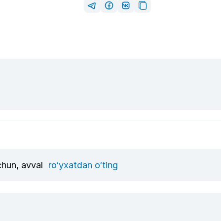
uchun, avval
ro‘yxatdan o‘ting