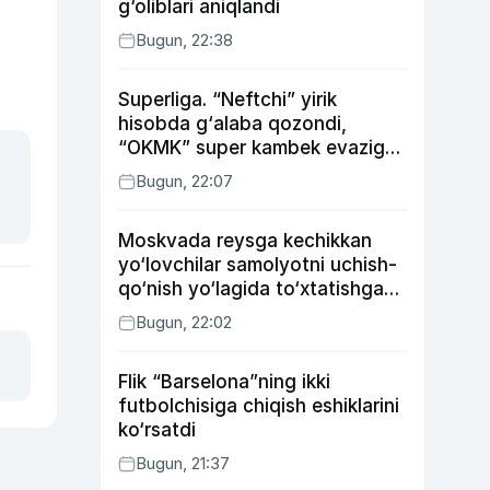
g‘oliblari aniqlandi
Bugun, 22:38
Superliga. “Neftchi” yirik
hisobda g‘alaba qozondi,
“OKMK” super kambek evaziga
“Bunyodkor”dan ustun keldi,
Bugun, 22:07
“Nasaf” durang qayd etdi
Moskvada reysga kechikkan
yo‘lovchilar samolyotni uchish-
qo‘nish yo‘lagida to‘xtatishga
urindi (video)
Bugun, 22:02
Flik “Barselona”ning ikki
futbolchisiga chiqish eshiklarini
ko‘rsatdi
Bugun, 21:37