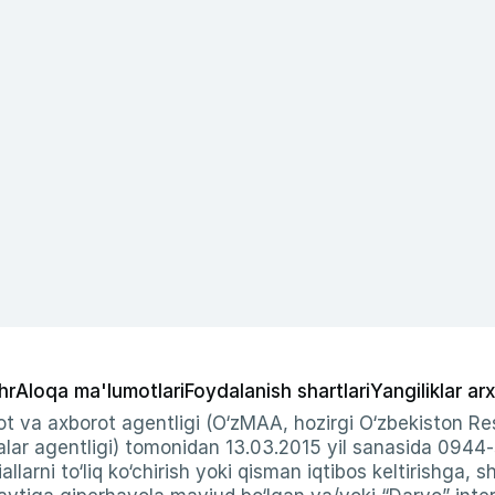
hr
Aloqa ma'lumotlari
Foydalanish shartlari
Yangiliklar arx
t va axborot agentligi (O‘zMAA, hozirgi O‘zbekiston Res
ar agentligi) tomonidan 13.03.2015 yil sanasida 0944
allarni to‘liq ko‘chirish yoki qisman iqtibos keltirishga, 