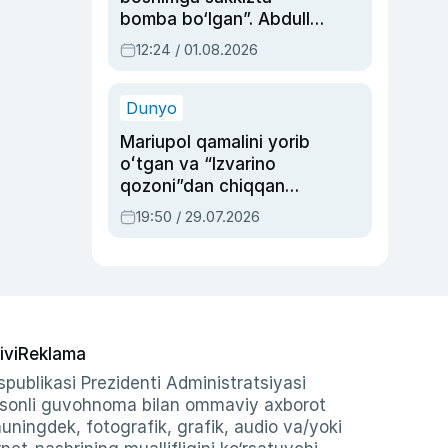
bomba bo‘lgan”. Abdulla
Oripovni siyosiy
12:24 / 01.08.2026
ayblovlardan asrab
qolgan voqea
Dunyo
Mariupol qamalini yorib
oʻtgan va “Izvarino
qozoni”dan chiqqan
qahramon — Ukraina
19:50 / 29.07.2026
armiyasi bosh
qoʻmondoni Drapatiy
haqida
ivi
Reklama
publikasi Prezidenti Administratsiyasi
-sonli guvohnoma bilan ommaviy axborot
shuningdek, fotografik, grafik, audio va/yoki