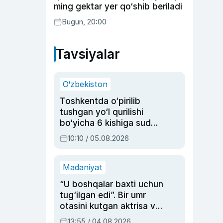
ming gektar yer qo‘shib beriladi
Bugun, 20:00
Tavsiyalar
O‘zbekiston
Toshkentda o‘pirilib
tushgan yo‘l qurilishi
bo‘yicha 6 kishiga sud
hukmi o‘qildi
10:10 / 05.08.2026
Madaniyat
“U boshqalar baxti uchun
tug‘ilgan edi”. Bir umr
otasini kutgan aktrisa va
dublyaj ustasi Rimma
13:55 / 04.08.2026