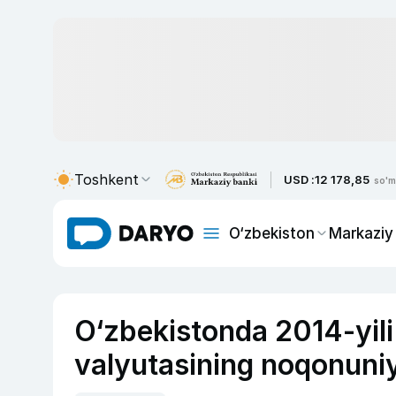
Toshkent
USD :
12 178,85
so'm
O‘zbekiston
Markaziy
O‘zbekistonda 2014-yili 
valyutasining noqonuniy o