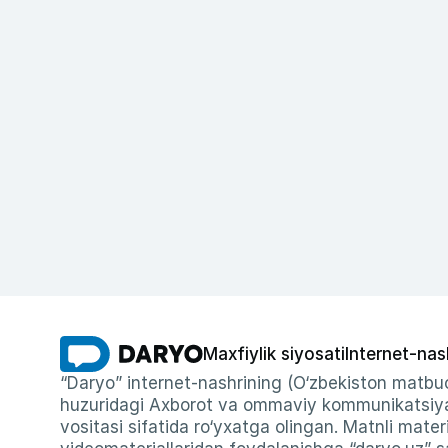
Maxfiylik siyosati
Internet-nas
“Daryo” internet-nashrining (O‘zbekiston matbuo
huzuridagi Axborot va ommaviy kommunikatsiyal
vositasi sifatida ro‘yxatga olingan. Matnli materi