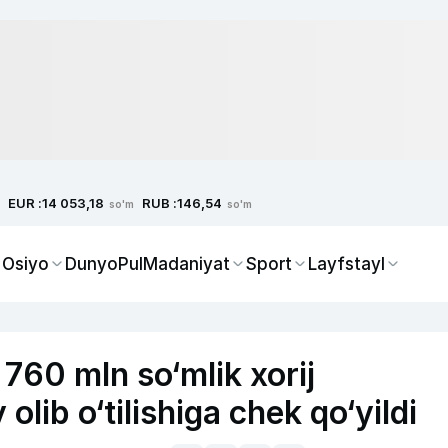
EUR :
RUB :
14 053,18
146,54
so'm
so'm
 Osiyo
Dunyo
Pul
Madaniyat
Sport
Layfstayl
760 mln so‘mlik xorij
lib o‘tilishiga chek qo‘yildi