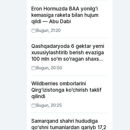
Eron Hormuzda BAA yonilg‘i
kemasiga raketa bilan hujum
qildi — Abu Dabi
Bugun, 21:20
Qashqadaryoda 6 gektar yerni
xususiylashtirib berish evaziga
100 mln so‘m so‘ragan shaxs
ushlandi
Bugun, 20:50
Wildberries omborlarini
Qirg‘izistonga ko‘chirish taklif
qilindi
Bugun, 20:25
Samarqand shahri hududiga
qo‘shni tumanlardan qariyb 17,2