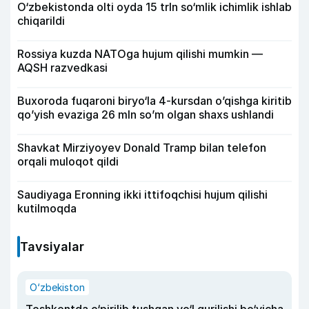
O‘zbekistonda olti oyda 15 trln so‘mlik ichimlik ishlab
chiqarildi
Rossiya kuzda NATOga hujum qilishi mumkin —
AQSH razvedkasi
Buxoroda fuqaroni biryo‘la 4-kursdan o’qishga kiritib
qo’yish evaziga 26 mln so’m olgan shaxs ushlandi
Shavkat Mirziyoyev Donald Tramp bilan telefon
orqali muloqot qildi
Saudiyaga Eronning ikki ittifoqchisi hujum qilishi
kutilmoqda
Tavsiyalar
O‘zbekiston