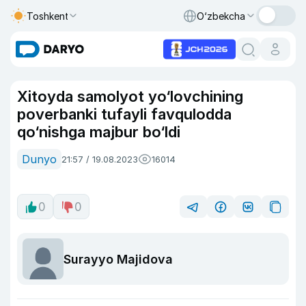
Toshkent
O‘zbekcha
Xitoyda samolyot yo‘lovchining
poverbanki tufayli favqulodda
qo‘nishga majbur bo‘ldi
Dunyo
21:57 / 19.08.2023
16014
0
0
Surayyo Majidova