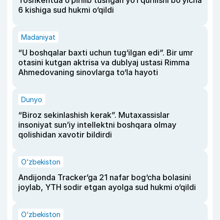
Toshkentda o‘pirilib tushgan yo‘l qurilishi bo‘yicha
6 kishiga sud hukmi o‘qildi
Madaniyat
“U boshqalar baxti uchun tug‘ilgan edi”. Bir umr
otasini kutgan aktrisa va dublyaj ustasi Rimma
Ahmedovaning sinovlarga to‘la hayoti
Dunyo
“Biroz sekinlashish kerak”. Mutaxassislar
insoniyat sun’iy intellektni boshqara olmay
qolishidan xavotir bildirdi
O‘zbekiston
Andijonda Tracker’ga 21 nafar bog‘cha bolasini
joylab, YTH sodir etgan ayolga sud hukmi o‘qildi
O‘zbekiston