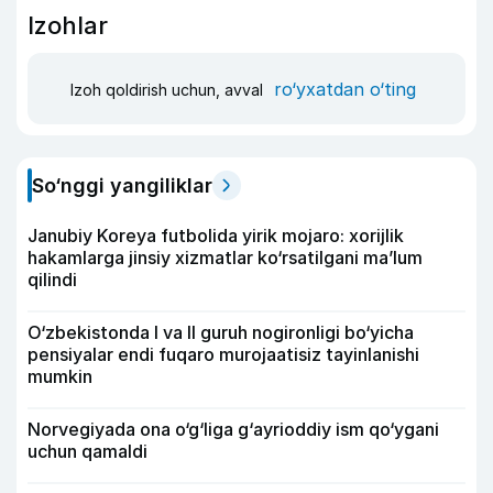
Izohlar
ro‘yxatdan o‘ting
Izoh qoldirish uchun, avval
So‘nggi yangiliklar
Janubiy Koreya futbolida yirik mojaro: xorijlik
hakamlarga jinsiy xizmatlar ko‘rsatilgani ma’lum
qilindi
O‘zbekistonda I va II guruh nogironligi bo‘yicha
pensiyalar endi fuqaro murojaatisiz tayinlanishi
mumkin
Norvegiyada ona o‘g‘liga g‘ayrioddiy ism qo‘ygani
uchun qamaldi