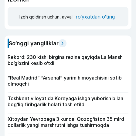
ro‘yxatdan o‘ting
Izoh qoldirish uchun, avval
So‘nggi yangiliklar
Rekord: 230 kishi birgina rezina qayiqda La Mansh
bo‘g‘ozini kesib o‘tdi
“Real Madrid” “Arsenal” yarim himoyachisini sotib
olmoqchi
Toshkent viloyatida Koreyaga ishga yuborish bilan
bog‘liq firibgarlik holati fosh etildi
Xitoydan Yevropaga 3 kunda: Qozog‘iston 35 mlrd
dollarlik yangi marshrutni ishga tushirmoqda