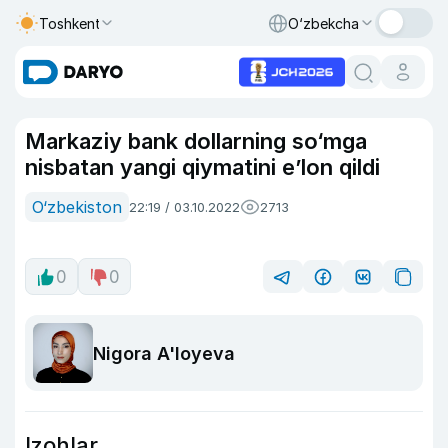
Toshkent
O‘zbekcha
Markaziy bank dollarning so‘mga
nisbatan yangi qiymatini e’lon qildi
O‘zbekiston
22:19 / 03.10.2022
2713
0
0
Nigora A'loyeva
Izohlar