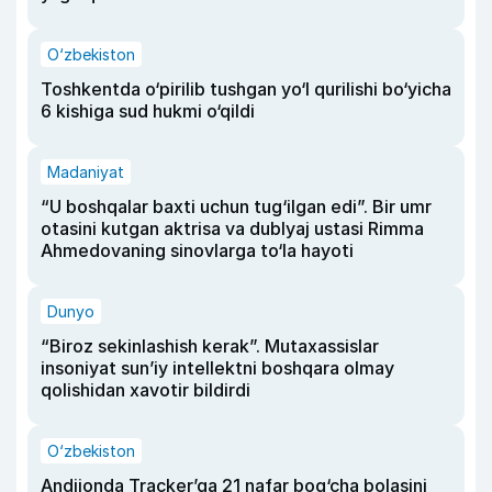
O‘zbekiston
Toshkentda o‘pirilib tushgan yo‘l qurilishi bo‘yicha
6 kishiga sud hukmi o‘qildi
Madaniyat
“U boshqalar baxti uchun tug‘ilgan edi”. Bir umr
otasini kutgan aktrisa va dublyaj ustasi Rimma
Ahmedovaning sinovlarga to‘la hayoti
Dunyo
“Biroz sekinlashish kerak”. Mutaxassislar
insoniyat sun’iy intellektni boshqara olmay
qolishidan xavotir bildirdi
O‘zbekiston
Andijonda Tracker’ga 21 nafar bog‘cha bolasini