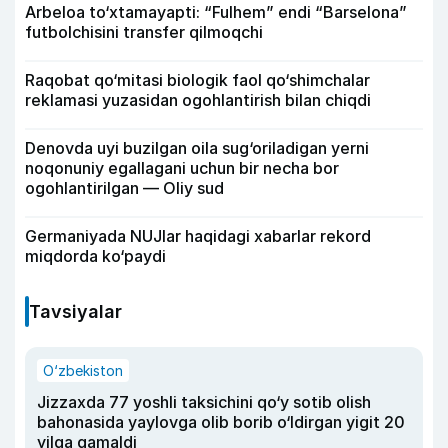
Arbeloa to‘xtamayapti: “Fulhem” endi “Barselona”
futbolchisini transfer qilmoqchi
Raqobat qo‘mitasi biologik faol qo‘shimchalar
reklamasi yuzasidan ogohlantirish bilan chiqdi
Denovda uyi buzilgan oila sug‘oriladigan yerni
noqonuniy egallagani uchun bir necha bor
ogohlantirilgan — Oliy sud
Germaniyada NUJlar haqidagi xabarlar rekord
miqdorda ko‘paydi
Tavsiyalar
O‘zbekiston
Jizzaxda 77 yoshli taksichini qo‘y sotib olish
bahonasida yaylovga olib borib o‘ldirgan yigit 20
yilga qamaldi