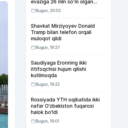
evaziga 26 mln so’m olgan
shaxs ushlandi
Bugun, 20:02
Shavkat Mirziyoyev Donald
Tramp bilan telefon orqali
muloqot qildi
Bugun, 19:27
Saudiyaga Eronning ikki
ittifoqchisi hujum qilishi
kutilmoqda
Bugun, 19:22
Rossiyada YTH oqibatida ikki
nafar O‘zbekiston fuqarosi
halok bo‘ldi
Bugun, 19:01