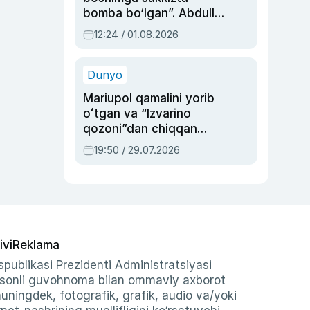
bomba bo‘lgan”. Abdulla
Oripovni siyosiy
12:24 / 01.08.2026
ayblovlardan asrab
qolgan voqea
Dunyo
Mariupol qamalini yorib
oʻtgan va “Izvarino
qozoni”dan chiqqan
qahramon — Ukraina
19:50 / 29.07.2026
armiyasi bosh
qoʻmondoni Drapatiy
haqida
ivi
Reklama
publikasi Prezidenti Administratsiyasi
-sonli guvohnoma bilan ommaviy axborot
shuningdek, fotografik, grafik, audio va/yoki