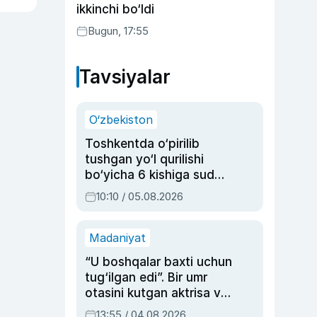
ikkinchi bo‘ldi
Bugun, 17:55
Tavsiyalar
O‘zbekiston
Toshkentda o‘pirilib
tushgan yo‘l qurilishi
bo‘yicha 6 kishiga sud
hukmi o‘qildi
10:10 / 05.08.2026
Madaniyat
“U boshqalar baxti uchun
tug‘ilgan edi”. Bir umr
otasini kutgan aktrisa va
dublyaj ustasi Rimma
13:55 / 04.08.2026