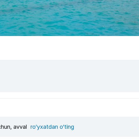
uchun, avval
ro‘yxatdan o‘ting