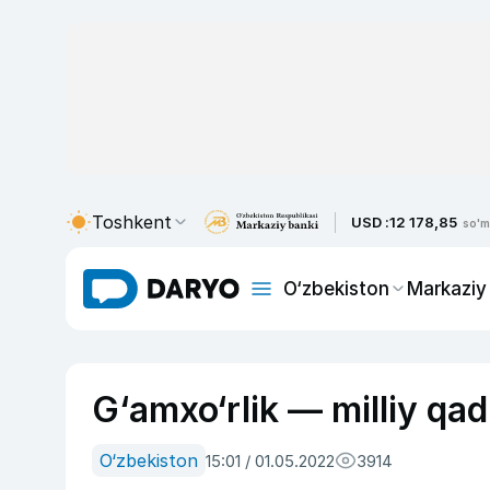
Toshkent
USD :
12 178,85
so'm
O‘zbekiston
Markaziy
G‘amxo‘rlik — milliy qad
O‘zbekiston
15:01 / 01.05.2022
3914