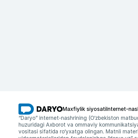
Maxfiylik siyosati
Internet-nas
“Daryo” internet-nashrining (O‘zbekiston matbuo
huzuridagi Axborot va ommaviy kommunikatsiyal
vositasi sifatida ro‘yxatga olingan. Matnli materi