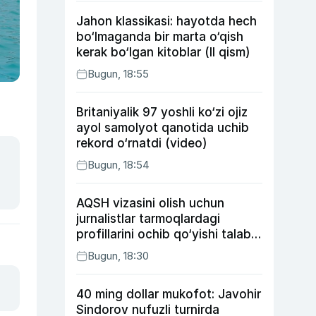
Jahon klassikasi: hayotda hech
bo‘lmaganda bir marta o‘qish
kerak bo‘lgan kitoblar (II qism)
Bugun, 18:55
Britaniyalik 97 yoshli ko‘zi ojiz
ayol samolyot qanotida uchib
rekord o‘rnatdi (video)
Bugun, 18:54
AQSH vizasini olish uchun
jurnalistlar tarmoqlardagi
profillarini ochib qo‘yishi talab
etilishi mumkin
Bugun, 18:30
40 ming dollar mukofot: Javohir
Sindorov nufuzli turnirda