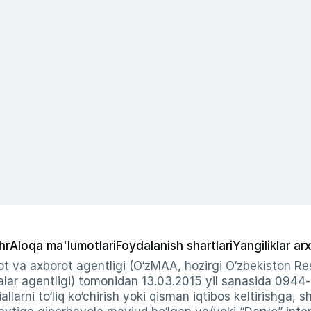
hr
Aloqa ma'lumotlari
Foydalanish shartlari
Yangiliklar arx
t va axborot agentligi (O‘zMAA, hozirgi O‘zbekiston Res
ar agentligi) tomonidan 13.03.2015 yil sanasida 0944
allarni to‘liq ko‘chirish yoki qisman iqtibos keltirishga, 