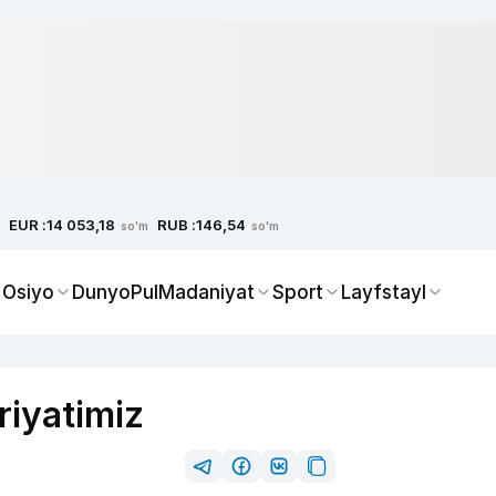
EUR :
RUB :
14 053,18
146,54
so'm
so'm
 Osiyo
Dunyo
Pul
Madaniyat
Sport
Layfstayl
riyatimiz