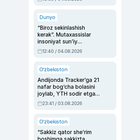
Ahmedovaning
sinovlarga to‘la hayoti
Dunyo
“Biroz sekinlashish
kerak”. Mutaxassislar
insoniyat sun’iy
intellektni boshqara
12:40 / 04.08.2026
olmay qolishidan xavotir
bildirdi
O‘zbekiston
Andijonda Tracker’ga 21
nafar bog‘cha bolasini
joylab, YTH sodir etgan
ayolga sud hukmi o‘qildi
23:41 / 03.08.2026
O‘zbekiston
“Sakkiz qator she’rim
boshimga sakkizta