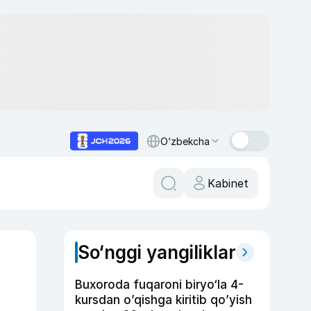
O‘zbekcha
Kabinet
So‘nggi yangiliklar
Buxoroda fuqaroni biryo‘la 4-
kursdan o’qishga kiritib qo’yish